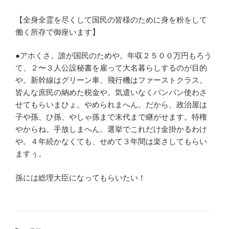
【全身全霊を尽くして国民の皆様のために身を粉をして
働く所存で御座います】
●アホくさ。誰が国民のためや。年収２５００万円もろう
て、２〜３人公設秘書を雇って大名暮らしするのが目的
や。新幹線はグリーン車、飛行機はファーストクラス。
皆んな庶民の納めた税金や。気遣いなくバンバン使わさ
せてもらいまひょ。やめられまへん。だから、政治屋は
子や孫、ひ孫、やしゃ孫まで末代まで継がせます。特権
やからね。手放しまへん。選挙でこれだけ金掛かるわけ
や。４年続かなくても、せめて３年間は楽さしてもらい
ますぅ。
孫には総理大臣になってもらいたい！