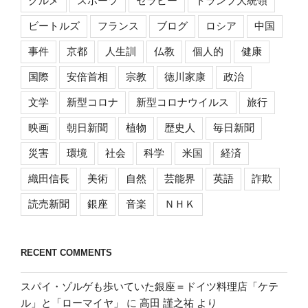
グルメ
スポーツ
セラピー
トランプ大統領
ビートルズ
フランス
ブログ
ロシア
中国
事件
京都
人生訓
仏教
個人的
健康
国際
安倍首相
宗教
徳川家康
政治
文学
新型コロナ
新型コロナウイルス
旅行
映画
朝日新聞
植物
歴史人
毎日新聞
災害
環境
社会
科学
米国
経済
織田信長
美術
自然
芸能界
英語
詐欺
読売新聞
銀座
音楽
ＮＨＫ
RECENT COMMENTS
スパイ・ゾルゲも歩いていた銀座＝ドイツ料理店「ケテ
ル」と「ローマイヤ」
に
高田 謹之祐
より