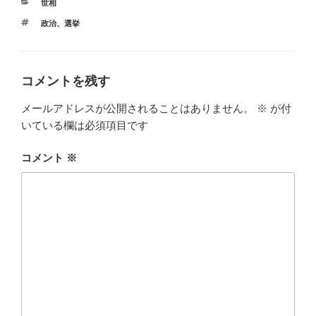
カ
世相
テ
タ
政治
、
選挙
ゴ
グ
リ
ー
コメントを残す
メールアドレスが公開されることはありません。
※
が付
いている欄は必須項目です
コメント
※