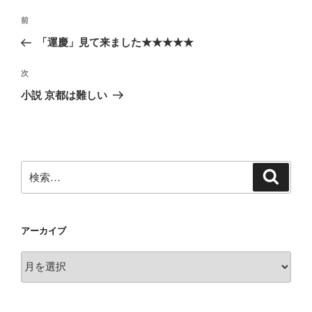
投
前
前
稿
の
「運慶」見て来ました★★★★★
ナ
投
ビ
稿
次
次
ゲ
の
小説 京都は難しい
投
ー
稿
シ
ョ
ン
検
検
索
索:
アーカイブ
ア
ー
カ
イ