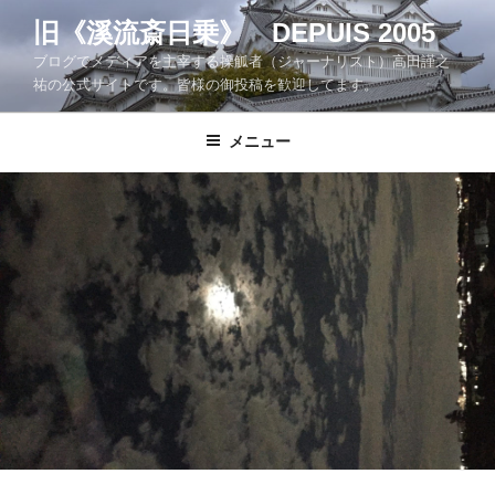
コ
旧《溪流斎日乗》 DEPUIS 2005
ン
ブログでメディアを主宰する操觚者（ジャーナリスト）高田謹之
テ
祐の公式サイトです。皆様の御投稿を歓迎してます。
ン
ツ
メニュー
へ
ス
キ
ッ
プ