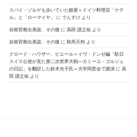
スパイ・ゾルゲも歩いていた銀座＝ドイツ料理店「ケテ
ル」と「ローマイヤ」
に
でんすけ
より
自衛官救出美談、その後
に
高田 謹之祐
より
自衛官救出美談、その後
に
鞍馬天狗
より
クロード・ハウザー、ピエール＝イヴ・ドンゼ編「駐日
スイス公使が見た第二次世界大戦―カミーユ・ゴルジェ
の日記」を翻訳した鈴木光子氏＝大学同窓会で講演
に
高
田 謹之祐
より