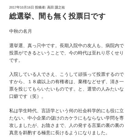
投
2017年10月16日
投稿者:
高田 謹之祐
稿
総選挙、間も無く投票日です
日:
中秋の名月
選挙選、真っ只中です。長期入院中の友人も、病院内で
投票ができるということで、今の時代は至れり尽くせり
です。
入院している人でさえ、こうして頑張って投票するので
すから、１８歳以上の有権者は、棄権などせず、清き一
票を投じてもらいたいものです。と、選管の人みたいな
口癖です（笑）。
私は学生時代、言語学という何の社会科学的にも役に立
たない、中小企業の儲けのカケラにもならない学問を専
攻しましたが、お陰さまで、人の発する言葉の裏の裏の
真意を斟酌する極意に長けるようになりました。