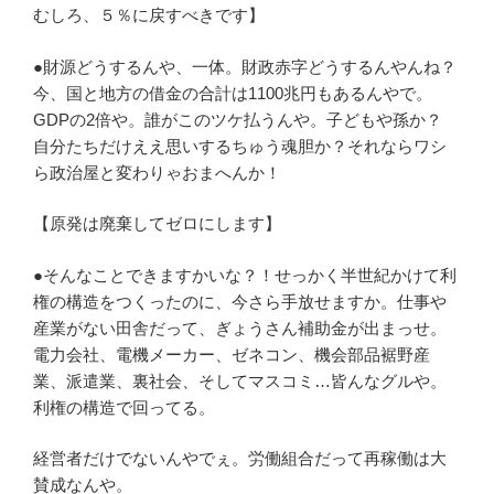
むしろ、５％に戻すべきです】
●財源どうするんや、一体。財政赤字どうするんやんね？
今、国と地方の借金の合計は1100兆円もあるんやで。
GDPの2倍や。誰がこのツケ払うんや。子どもや孫か？
自分たちだけええ思いするちゅう魂胆か？それならワシ
ら政治屋と変わりゃおまへんか！
【原発は廃棄してゼロにします】
●そんなことできますかいな？！せっかく半世紀かけて利
権の構造をつくったのに、今さら手放せますか。仕事や
産業がない田舎だって、ぎょうさん補助金が出まっせ。
電力会社、電機メーカー、ゼネコン、機会部品裾野産
業、派遣業、裏社会、そしてマスコミ…皆んなグルや。
利権の構造で回ってる。
経営者だけでないんやでぇ。労働組合だって再稼働は大
賛成なんや。