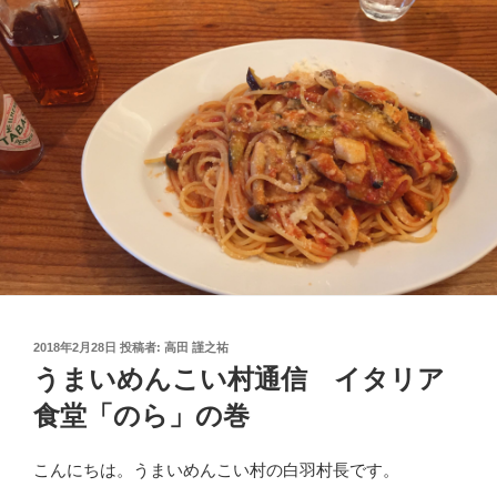
投
2018年2月28日
投稿者:
高田 謹之祐
稿
うまいめんこい村通信 イタリア
日:
食堂「のら」の巻
こんにちは。うまいめんこい村の白羽村長です。