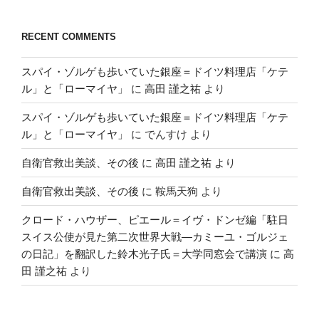
RECENT COMMENTS
スパイ・ゾルゲも歩いていた銀座＝ドイツ料理店「ケテ
ル」と「ローマイヤ」
に
高田 謹之祐
より
スパイ・ゾルゲも歩いていた銀座＝ドイツ料理店「ケテ
ル」と「ローマイヤ」
に
でんすけ
より
自衛官救出美談、その後
に
高田 謹之祐
より
自衛官救出美談、その後
に
鞍馬天狗
より
クロード・ハウザー、ピエール＝イヴ・ドンゼ編「駐日
スイス公使が見た第二次世界大戦―カミーユ・ゴルジェ
の日記」を翻訳した鈴木光子氏＝大学同窓会で講演
に
高
田 謹之祐
より