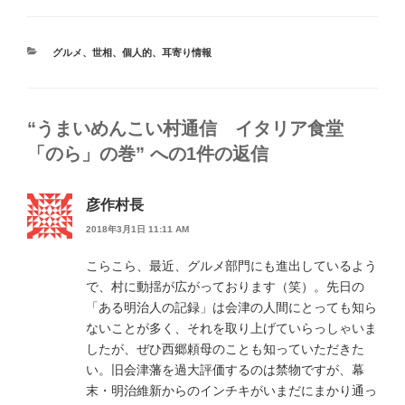
カ
グルメ
、
世相
、
個人的
、
耳寄り情報
テ
ゴ
リ
ー
“うまいめんこい村通信 イタリア食堂
「のら」の巻” への1件の返信
彦作村長
2018年3月1日 11:11 AM
こらこら、最近、グルメ部門にも進出しているよう
で、村に動揺が広がっております（笑）。先日の
「ある明治人の記録」は会津の人間にとっても知ら
ないことが多く、それを取り上げていらっしゃいま
したが、ぜひ西郷頼母のことも知っていただきた
い。旧会津藩を過大評価するのは禁物ですが、幕
末・明治維新からのインチキがいまだにまかり通っ