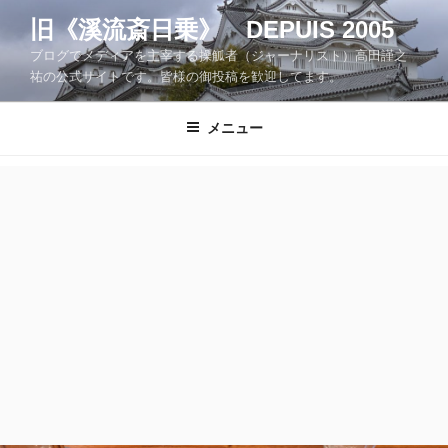
コ
旧《溪流斎日乗》 DEPUIS 2005
ン
ブログでメディアを主宰する操觚者（ジャーナリスト）高田謹之
テ
祐の公式サイトです。皆様の御投稿を歓迎してます。
ン
ツ
メニュー
へ
ス
キ
ッ
プ