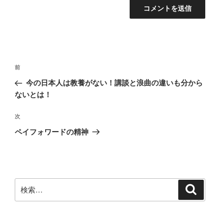
投
前
前
稿
の
今の日本人は教養がない！講談と浪曲の違いも分から
ナ
投
ないとは！
ビ
稿
ゲ
次
次
の
ー
ペイフォワードの精神
投
シ
稿
ョ
ン
検
検
索
索: