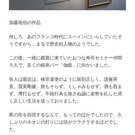
加藤画伯の作品
何しろ、あのフランコ時代にスペインにいらしていたそ
うですから、まるで歴史的人物のようでした。
この後、一緒に鑑賞に来ていたおつな寿司セミナー仲間
５人で、近くの銀座バー「伽藍」に向かいました。
吾人は最近は、検非違使のように規則正しく、謹厳実
直、質実剛健。髭もそらず、くしゃみもせず、酒も呑ま
ず、博打もせず、不純行為も致さぬ誠に姿勢を糺した清
く正しい生活を送っておりました。
夜の街を彷徨するなんて、もってのほかでしたので、久
しぶりのネオンの灯りには頭がクラクラするほどでし
た。