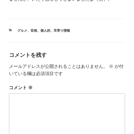
カ
グルメ
、
世相
、
個人的
、
耳寄り情報
テ
ゴ
リ
ー
コメントを残す
メールアドレスが公開されることはありません。
※
が付
いている欄は必須項目です
コメント
※