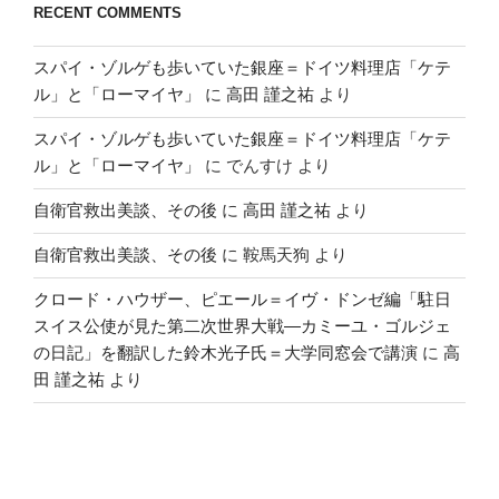
RECENT COMMENTS
スパイ・ゾルゲも歩いていた銀座＝ドイツ料理店「ケテ
ル」と「ローマイヤ」
に
高田 謹之祐
より
スパイ・ゾルゲも歩いていた銀座＝ドイツ料理店「ケテ
ル」と「ローマイヤ」
に
でんすけ
より
自衛官救出美談、その後
に
高田 謹之祐
より
自衛官救出美談、その後
に
鞍馬天狗
より
クロード・ハウザー、ピエール＝イヴ・ドンゼ編「駐日
スイス公使が見た第二次世界大戦―カミーユ・ゴルジェ
の日記」を翻訳した鈴木光子氏＝大学同窓会で講演
に
高
田 謹之祐
より