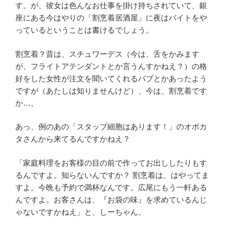
す。が、彼女は色んなお仕事を掛け持ちされていて、銀
座にある今はやりの「割烹着居酒屋」に夜はバイトをや
っているということは書けるでしょう。
割烹着？昔は、スチュワーデス（今は、舌をかみます
が、フライトアテンダントとか言うんすかねえ？）の格
好をした女性が注文を聞いてくれるパブとかあったよう
ですが（あたしは知りませんけど）、今は、割烹着です
か…。
あっ、例のあの「スタップ細胞はあります！」のオボカ
タさんから来てるんですかねえ？
「家庭料理をお客様の目の前で作ってお出ししたりもす
るんですよ。知らないんですか？ 割烹着は、はやってま
すよ。今晩も予約で満杯なんです。広尾にもう一軒ある
んですよ。お客さんは、『お袋の味』を求めているんじ
ゃないですかねえ」と、しーちゃん。