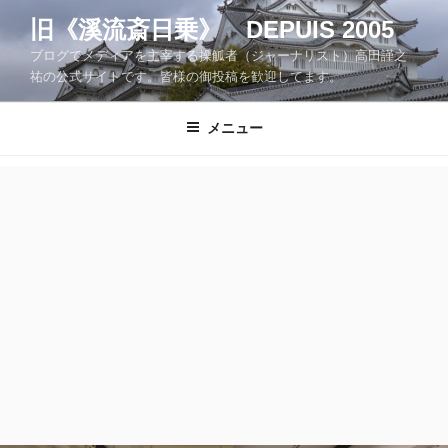
コ
旧《溪流斎日乗》 DEPUIS 2005
ン
ブログでメディアを主宰する操觚者（ジャーナリスト）高田謹之
テ
祐の公式サイトです。皆様の御投稿を歓迎してます。
ン
ツ
メニュー
へ
ス
キ
ッ
プ