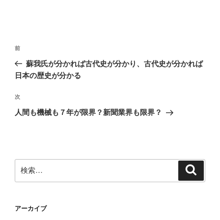
投
前
前
稿
の
蘇我氏が分かれば古代史が分かり、古代史が分かれば
ナ
投
日本の歴史が分かる
ビ
稿
ゲ
次
次
の
ー
人間も機械も７年が限界？新聞業界も限界？
投
シ
稿
ョ
ン
検
検
索
索:
アーカイブ