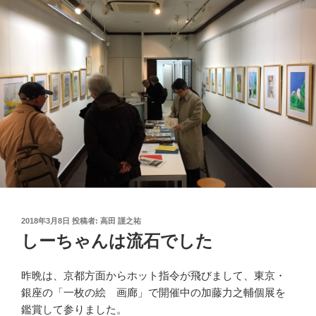
投
2018年3月8日
投稿者:
高田 謹之祐
稿
しーちゃんは流石でした
日:
昨晩は、京都方面からホット指令が飛びまして、東京・
銀座の「一枚の絵 画廊」で開催中の加藤力之輔個展を
鑑賞して参りました。