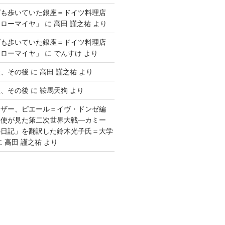
ゲも歩いていた銀座＝ドイツ料理店
「ローマイヤ」
に
高田 謹之祐
より
ゲも歩いていた銀座＝ドイツ料理店
「ローマイヤ」
に
でんすけ
より
談、その後
に
高田 謹之祐
より
談、その後
に
鞍馬天狗
より
ウザー、ピエール＝イヴ・ドンゼ編
公使が見た第二次世界大戦―カミー
の日記」を翻訳した鈴木光子氏＝大学
に
高田 謹之祐
より