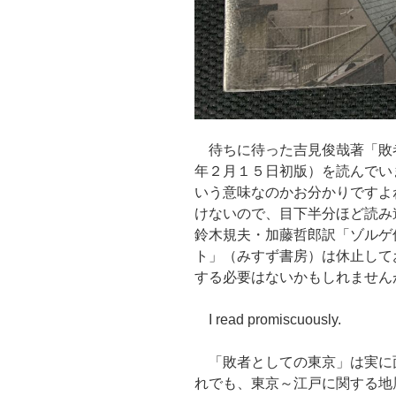
待ちに待った吉見俊哉著「敗
年２月１５日初版）を読んでい
いう意味なのかお分かりですよ
けないので、目下半分ほど読み
鈴木規夫・加藤哲郎訳「ゾルゲ
ト」（みすず書房）は休止して
する必要はないかもしれません
I read promiscuously.
「敗者としての東京」は実に
れでも、東京～江戸に関する地