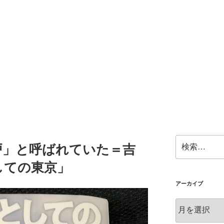
検
戸」と呼ばれていた＝吉
索:
しての東京」
アーカイブ
ア
ー