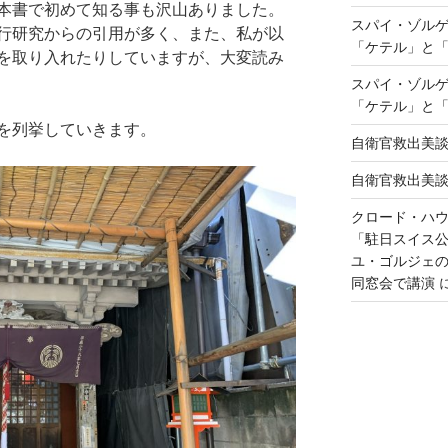
本書で初めて知る事も沢山ありました。
スパイ・ゾル
行研究からの引用が多く、また、私が以
「ケテル」と
を取り入れたりしていますが、大変読み
スパイ・ゾル
「ケテル」と
を列挙していきます。
自衛官救出美
自衛官救出美
クロード・ハ
「駐日スイス
ユ・ゴルジェ
同窓会で講演