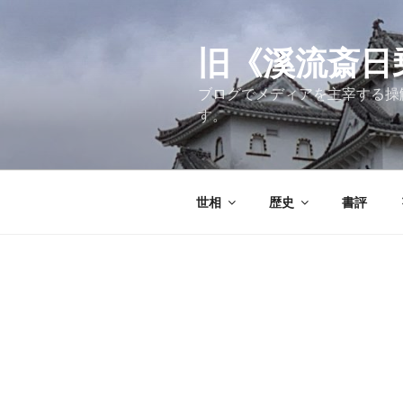
コ
ン
テ
旧《溪流斎日乗》
ン
ブログでメディアを主宰する操
ツ
す。
へ
ス
キ
ッ
世相
歴史
書評
プ