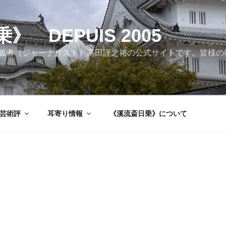
 DEPUIS 2005
觚者（ジャーナリスト）高田謹之祐の公式サイトです。皆様の
芸術評
耳寄り情報
《溪流斎日乗》について