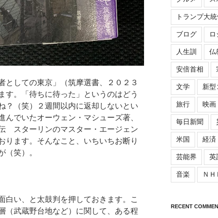
トランプ大統
ブログ
ロ
人生訓
仏
安倍首相
者としての東京」（筑摩選書、２０２３
文学
新型
ます。「待ちに待った」というのはどう
旅行
映画
ね？（笑）２週間以内に返却しないとい
進んでいたオーウェン・マシューズ著、
毎日新聞
伝 スターリンのマスター・エージェン
米国
経済
おります。そんなこと、いちいちお断り
が（笑）。
芸能界
英
音楽
ＮＨ
面白い、と太鼓判を押しておきます。こ
RECENT COMMEN
層（武蔵野台地など）に関して、ある程