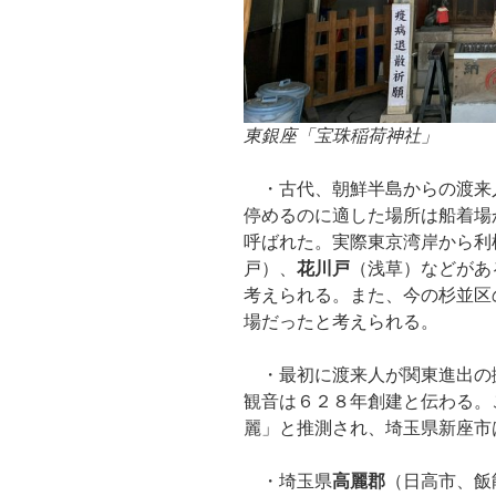
東銀座「宝珠稲荷神社」
・古代、朝鮮半島からの渡来
停めるのに適した場所は船着場
呼ばれた。実際東京湾岸から利
戸）、
花川戸
（浅草）などがあ
考えられる。また、今の杉並区
場だったと考えられる。
・最初に渡来人が関東進出の
観音は６２８年創建と伝わる。
麗」と推測され、埼玉県新座市
・埼玉県
高麗郡
（日高市、飯