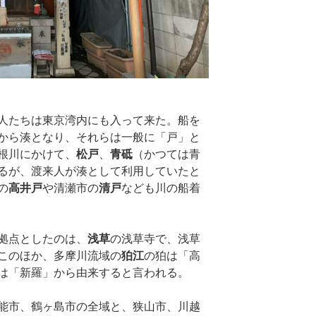
人たちは東京湾内にも入って来た。船を
から湊となり、それらは一般に「戸」と
根川にかけて、
松戸
、
青砥
（かつては青
るが、渡来人が湊として利用していたと
の
高井戸
や清瀬市の
清戸
なども川の船着
拠点としたのは、
浅草
の浅草寺で、浅草
このほか、多摩川流域の
狛江
の狛は「高
は「新羅」から由来すると言われる。
能市、鶴ヶ島市の全域と、狭山市、川越