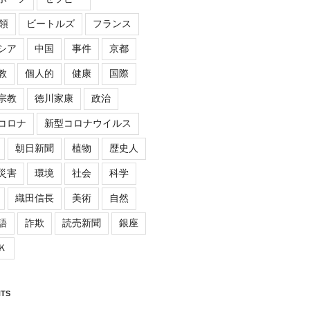
領
ビートルズ
フランス
シア
中国
事件
京都
教
個人的
健康
国際
宗教
徳川家康
政治
コロナ
新型コロナウイルス
朝日新聞
植物
歴史人
災害
環境
社会
科学
織田信長
美術
自然
語
詐欺
読売新聞
銀座
Ｋ
TS