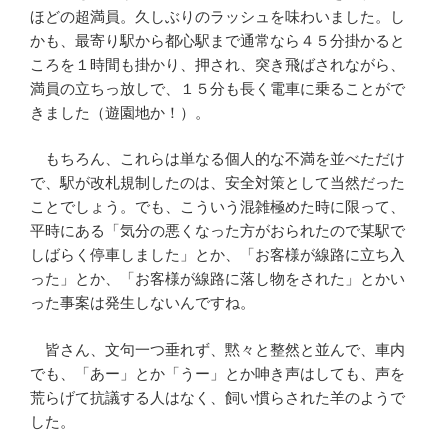
ほどの超満員。久しぶりのラッシュを味わいました。し
かも、最寄り駅から都心駅まで通常なら４５分掛かると
ころを１時間も掛かり、押され、突き飛ばされながら、
満員の立ちっ放しで、１５分も長く電車に乗ることがで
きました（遊園地か！）。
もちろん、これらは単なる個人的な不満を並べただけ
で、駅が改札規制したのは、安全対策として当然だった
ことでしょう。でも、こういう混雑極めた時に限って、
平時にある「気分の悪くなった方がおられたので某駅で
しばらく停車しました」とか、「お客様が線路に立ち入
った」とか、「お客様が線路に落し物をされた」とかい
った事案は発生しないんですね。
皆さん、文句一つ垂れず、黙々と整然と並んで、車内
でも、「あー」とか「うー」とか呻き声はしても、声を
荒らげて抗議する人はなく、飼い慣らされた羊のようで
した。