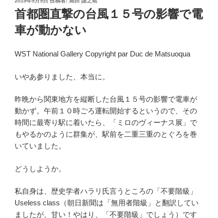
2019年9月9日
投稿者:
高田 謹之祐
稿
首都圏直撃の台風１５号の影響で電
日:
車が動かない
WST National Gallery Copyright par Duc de Matsuoqua
いやあ参りました、本当に。
昨晩から関東地方を縦断した台風１５号の影響で電車が
動かず。午前１０時ごろ運転開始するというので、その
時間に最寄り駅に着いたら、「ミロのヴィーナス展」で
もやるかのように群集が、駅前を二重三重のとぐろを巻
いていました。
どうしようか。
私自身は、歴史学者ハラリ氏言うところの「不要階級」
Useless class（朝日新聞は「無用者階級」と翻訳してい
ましたが、甘い！やはり、「不要階級」でしょう）です