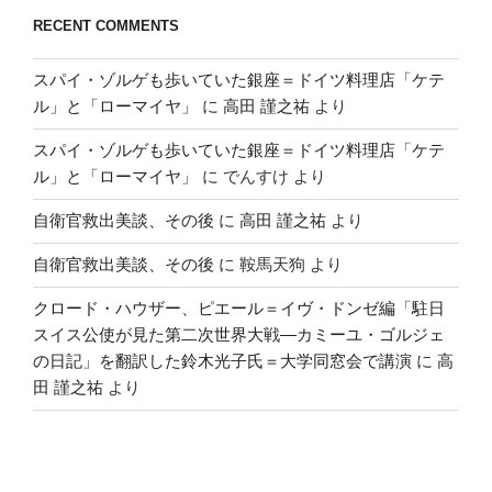
RECENT COMMENTS
スパイ・ゾルゲも歩いていた銀座＝ドイツ料理店「ケテ
ル」と「ローマイヤ」
に
高田 謹之祐
より
スパイ・ゾルゲも歩いていた銀座＝ドイツ料理店「ケテ
ル」と「ローマイヤ」
に
でんすけ
より
自衛官救出美談、その後
に
高田 謹之祐
より
自衛官救出美談、その後
に
鞍馬天狗
より
クロード・ハウザー、ピエール＝イヴ・ドンゼ編「駐日
スイス公使が見た第二次世界大戦―カミーユ・ゴルジェ
の日記」を翻訳した鈴木光子氏＝大学同窓会で講演
に
高
田 謹之祐
より