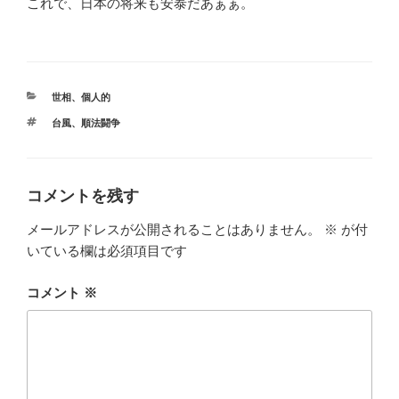
これで、日本の将来も安泰だあぁぁ。
カ
世相
、
個人的
テ
タ
台風
、
順法闘争
ゴ
グ
リ
ー
コメントを残す
メールアドレスが公開されることはありません。
※
が付
いている欄は必須項目です
コメント
※