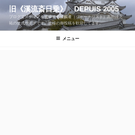
コ
旧《溪流斎日乗》 DEPUIS 2005
ン
ブログでメディアを主宰する操觚者（ジャーナリスト）高田謹之
テ
祐の公式サイトです。皆様の御投稿を歓迎してます。
ン
ツ
メニュー
へ
ス
キ
ッ
プ