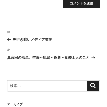
投
前
前
稿
の
先行き暗いメディア業界
ナ
投
ビ
稿
次
次
ゲ
の
真言宗の沿革、空海～観賢～叡尊～覚鑁上人のこと
投
ー
稿
シ
ョ
ン
検
検
索
索:
アーカイブ