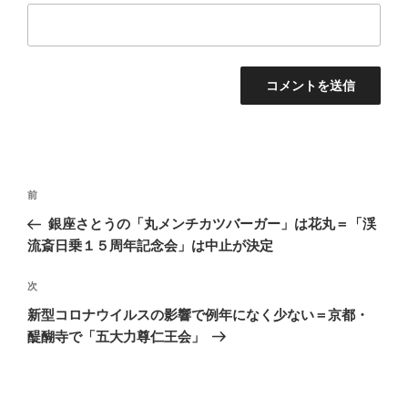
投
前
前
稿
の
銀座さとうの「丸メンチカツバーガー」は花丸＝「渓
ナ
投
流斎日乗１５周年記念会」は中止が決定
ビ
稿
ゲ
次
次
の
ー
新型コロナウイルスの影響で例年になく少ない＝京都・
投
シ
醍醐寺で「五大力尊仁王会」
稿
ョ
ン