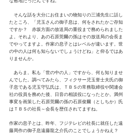
な敷地だったんですね。
そんな話を大分にお住まいの物知りの三浦先生に話し
たところ、「児玉さんの御子息は、何をされたかご存知
ですか？ 赤坂方面の放送局の重役まで務められました
よ。それより、あの石原莞爾の孫はその放送局の会長ま
でやってますよ。作家の息子とはレベルが違います。世
の中の人は何も知らないでしょうけどね」と仰るではあ
りませんか。
あらま。私も「世の中の人」ですから、何も知りませ
んでした。調べてみたら、フィクサー児玉誉士夫氏の御
子息である児玉守弘氏は、ＴＢＳの常務取締役や関連会
社の役員を務めた後、日音の相談役になったとか。満州
事変を画策した石原莞爾の孫の石原俊爾（としちか）氏
はＴＢＳの社長～会長を歴任されてますね。
作家の息子とは、昨年、フジテレビの社長に就任した遠
藤周作の御子息遠藤龍之介氏のことでしょうかねえ？