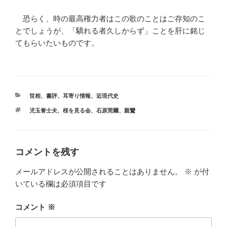
恐らく、時の最高権力者はこの歌のことはご存知のこ
とでしょうが、「驕れる者久しからず」ことを肝に銘じ
てもらいたいものです。
カ
世相
、
書評
、
耳寄り情報
、
近現代史
テ
タ
児玉誉士夫
、
桜を見る会
、
石原莞爾
、
親鸞
ゴ
グ
リ
ー
コメントを残す
メールアドレスが公開されることはありません。
※
が付
いている欄は必須項目です
コメント
※