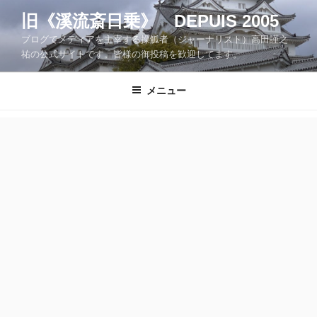
コ
旧《溪流斎日乗》 DEPUIS 2005
ン
ブログでメディアを主宰する操觚者（ジャーナリスト）高田謹之
テ
祐の公式サイトです。皆様の御投稿を歓迎してます。
ン
ツ
メニュー
へ
ス
キ
ッ
プ