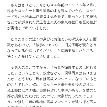
さりはさりとて、今から４４年前の１９７６年２月に
起きたロッキード事件関係の本を読んでいたら、ロッキ
ード社から秘密工作費２１億円を受け取ったとして脱税
などで起訴された児玉誉士夫氏の東京都世田谷区の住所
が番地まで出ていました。
たまたまその近くの豪邸にお住まいの深沢令夫人と面
識があるので、「散歩のついでに、旧児玉邸が現在どう
なっているか調べてください」と探訪要請したところ、
快く引き受けてくださいました。
令夫人のことですから、「写真を撮影するのは憚れま
した」ということで、残念ながら、現場写真はありませ
んが、どうやら、現在は高級マンションになっていると
のことでした。確か、ロッキード事件発覚後の翌月に、
児玉邸にセスナ機が自爆特攻した事件があり、２階の１
部が損傷しただけだったので、大豪邸だったのでしょ
う。やはり、跡の敷地に高級マンションが建つほど広大