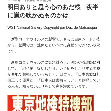
2020年2月23日
投稿者:
高田 謹之祐
稿
明日ありと思う心のあだ桜 夜半
日:
に嵐の吹かぬものかは
WST National Gallery Copyright par Duc de Matsuoqua
新型コロナウイルスの影響で、さらに自粛ムードが広
がり、世間では３連休だというのに身動きできない状況
です。
新型コロナウイルスに緊急対応した医師や看護師に対
して、「バイ菌」扱いしたり、いじめをしたりする事案
が各地で頻発しているらしく、日ごろ、「日本民族は礼
儀正しく優秀だ」「日本人は素晴らしい」と歓呼してい
る人も、知らないふりをして声を潜めています。