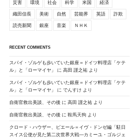
災害
環境
社会
科学
米国
経済
織田信長
美術
自然
芸能界
英語
詐欺
読売新聞
銀座
音楽
ＮＨＫ
RECENT COMMENTS
スパイ・ゾルゲも歩いていた銀座＝ドイツ料理店「ケテ
ル」と「ローマイヤ」
に
高田 謹之祐
より
スパイ・ゾルゲも歩いていた銀座＝ドイツ料理店「ケテ
ル」と「ローマイヤ」
に
でんすけ
より
自衛官救出美談、その後
に
高田 謹之祐
より
自衛官救出美談、その後
に
鞍馬天狗
より
クロード・ハウザー、ピエール＝イヴ・ドンゼ編「駐日
スイス公使が見た第二次世界大戦―カミーユ・ゴルジェ