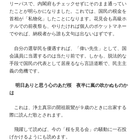
リーパスで、内閣府もチェックせずにそのまま通ってい
たことが明らかになりました。これでは、国民の税金を
首相が「私物化」したことになります。花見会も高級ホ
テルでの前夜祭も、やりたければ個人のポケットマネー
でやれば、納税者から誰も文句は出ないはずです。
自分の選挙民を優遇すれば、「偉い先生」として、国
会議員に当選するのは当たり前です。しかも、脱法的な
手段で国民の代表として居座るなら言語道断で、民主主
義の危機です。
明日ありと思う心のあだ桜 夜半に嵐の吹かぬものか
は
これは、浄土真宗の開祖親鸞が９歳のときに出家する
際に読んだ歌とされます。
飛躍して読めば、今の「桜を見る会」の騒動に一石投
げかけるようにも読めます。