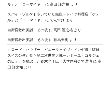
ル」と「ローマイヤ」
に
高田 謹之祐
より
スパイ・ゾルゲも歩いていた銀座＝ドイツ料理店「ケテ
ル」と「ローマイヤ」
に
でんすけ
より
自衛官救出美談、その後
に
高田 謹之祐
より
自衛官救出美談、その後
に
鞍馬天狗
より
クロード・ハウザー、ピエール＝イヴ・ドンゼ編「駐日
スイス公使が見た第二次世界大戦―カミーユ・ゴルジェ
の日記」を翻訳した鈴木光子氏＝大学同窓会で講演
に
高
田 謹之祐
より