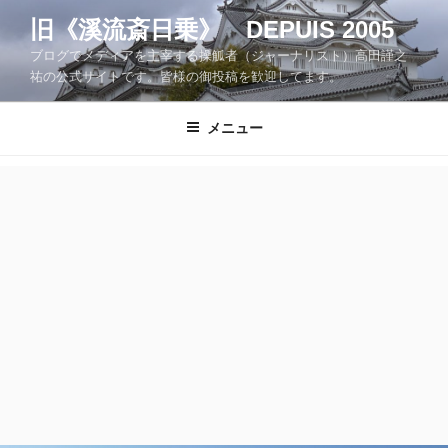
コ
旧《溪流斎日乗》 DEPUIS 2005
ン
ブログでメディアを主宰する操觚者（ジャーナリスト）高田謹之
テ
祐の公式サイトです。皆様の御投稿を歓迎してます。
ン
ツ
メニュー
へ
ス
キ
ッ
プ