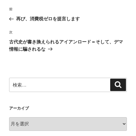
投
前
前
稿
の
再び、消費税ゼロを提言します
ナ
投
ビ
稿
次
次
ゲ
の
古代史が書き換えられるアイアンロード＝そして、デマ
投
ー
情報に騙されるな
稿
シ
ョ
ン
検
検
索
索:
アーカイブ
ア
ー
カ