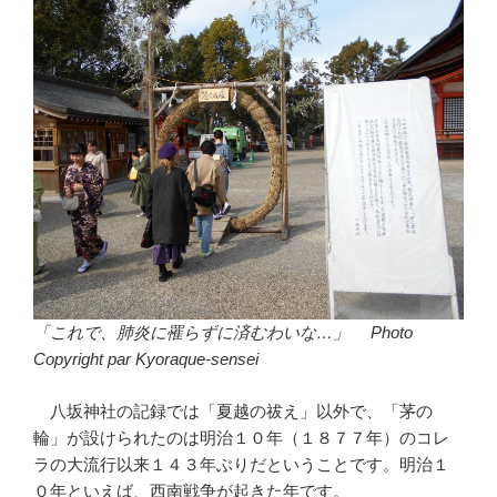
「これで、肺炎に罹らずに済むわいな…」 Photo
Copyright par Kyoraque-sensei
八坂神社の記録では「夏越の祓え」以外で、「茅の
輪」が設けられたのは明治１０年（１８７７年）のコレ
ラの大流行以来１４３年ぶりだということです。明治１
０年といえば、西南戦争が起きた年です。