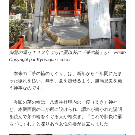
御覧の通り１４３年ぶりに夏以外に「茅の輪」が Photo
Copyright par Kyoraque-sensei
本来の「茅の輪のくぐり」は、新年から半年間にたま
った穢れを払い、無事、夏を越せるよう、無病息災を願
う神事なのです。
今回の茅の輪は、八坂神社境内の「疫（えき）神社」
と、本殿西側の二か所に設けられ、謂れが書かれた説明
を読んで茅の輪をくぐる人が相次ぎ、「これで肺炎に罹
らずにすむ」と喋りあう女性の姿が目立ちました。