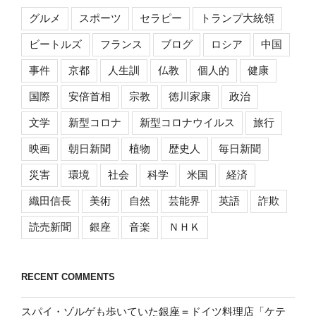
グルメ
スポーツ
セラピー
トランプ大統領
ビートルズ
フランス
ブログ
ロシア
中国
事件
京都
人生訓
仏教
個人的
健康
国際
安倍首相
宗教
徳川家康
政治
文学
新型コロナ
新型コロナウイルス
旅行
映画
朝日新聞
植物
歴史人
毎日新聞
災害
環境
社会
科学
米国
経済
織田信長
美術
自然
芸能界
英語
詐欺
読売新聞
銀座
音楽
ＮＨＫ
RECENT COMMENTS
スパイ・ゾルゲも歩いていた銀座＝ドイツ料理店「ケテ