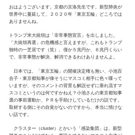
おはようございます。京都の京洛先生です。新型肺炎が
世界中に蔓延して、２０２０年「東京五輪」どころでは
ありませんね。
トランプ米大統領は「非常事態宣言」を出しました。
「大統領再選」の危機感と言えますが、これもトランプ
独特の一芝居です（笑）。僅か５兆円か、６兆円くらい
で、非常事態が解決、解消できるわけありませんよ。
日本では、「東京五輪」の開催決定権も無い、小池百
合子・東京都知事が偉そうにマスコミ相手に色々喋って
いますが、そのコメントの背景も解説せずに垂れ流すマ
スコミというのは何ですかねえ？小池さんの東京都知事
選の事前運動か、ＰＲを手助けしているだけの話です。
取材する側にその自覚がないのですから、本当に情けな
い話です。
クラスター（cluster）とかいう「感染集団」は、新型