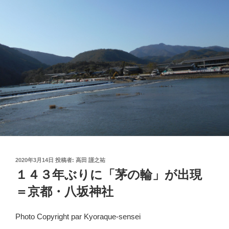
投
2020年3月14日
投稿者:
高田 謹之祐
稿
１４３年ぶりに「茅の輪」が出現
日:
＝京都・八坂神社
Photo Copyright par Kyoraque-sensei