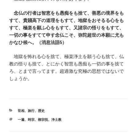
念仏の行者は智恵をも愚痴をも捨て、善悪の境界をも
すて、貴賤高下の道理をもすて、地獄をおそるる心をも
すて、極楽を願ふ心をもすて、又諸宗の悟りをもすて、
一切の事をすてて申す念仏こそ、弥陀超世の本願に尤も
かなひ候へ。（消息法語5）
地獄を怖れる心を捨て、極楽浄土を願う心も捨て、仏
教の悟りも捨て、とにかく智慧も愚痴も一切の事を捨て
ろ、とまで言ってます。超過激な究極の思想ではないで
しょうか。
カ
世相
、
旅行
、
歴史
テ
タ
一遍
、
時宗
、
柳宗悦
、
浄土教
ゴ
グ
リ
ー