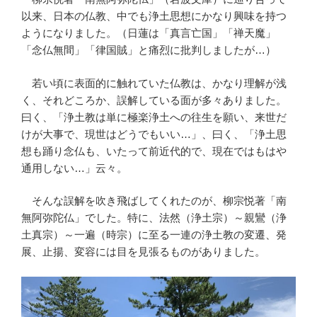
以来、日本の仏教、中でも浄土思想にかなり興味を持つ
ようになりました。（日蓮は「真言亡国」「禅天魔」
「念仏無間」「律国賊」と痛烈に批判しましたが…）
若い頃に表面的に触れていた仏教は、かなり理解が浅
く、それどころか、誤解している面が多々ありました。
曰く、「浄土教は単に極楽浄土への往生を願い、来世だ
けが大事で、現世はどうでもいい…」、曰く、「浄土思
想も踊り念仏も、いたって前近代的で、現在ではもはや
通用しない…」云々。
そんな誤解を吹き飛ばしてくれたのが、柳宗悦著「南
無阿弥陀仏」でした。特に、法然（浄土宗）～親鸞（浄
土真宗）～一遍（時宗）に至る一連の浄土教の変遷、発
展、止揚、変容には目を見張るものがありました。