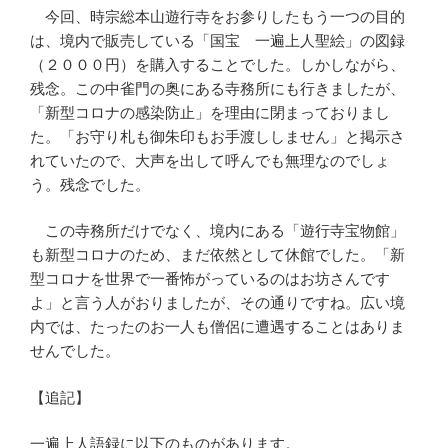
今回、時宗総本山遊行寺をお参りしたもう一つの目的
は、境内で販売している「国宝 一遍上人聖絵」の図録
（２０００円）を購入することでした。しかしながら、
残念。この中雀門の奥にある寺務所にも行きましたが、
「新型コロナの感染防止」を理由に閉まっておりまし
た。「お守り札も御朱印もお手渡ししません」と掲示さ
れていたので、大声を出して呼んでも無理なのでしょ
う。残念でした。
この寺務所だけでなく、境内にある「遊行寺宝物館」
も新型コロナのため、まだ依然として休館でした。「新
型コロナを世界で一番怖がっているのはお坊さんです
よ」と言う人がおりましたが、その通りですね。広い境
内では、たったのお一人も僧侶に遭遇することはありま
せんでした。
【追記】
一遍上人語録に以下のものがあります。