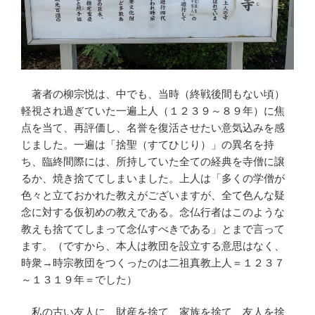
著者の柳宗悦は、中でも、当時（終戦後間もない頃）
軽視され過ぎていた一遍上人（１２３９～８９年）に焦
点を当て、再評価し、名誉を復活させたい意気込みを感
じました。一遍は「捨聖（すてひじり）」の異名を持
ち、臨終間際には、所持していた全ての経典を寺僧に譲
るか、焼き捨ててしまいました。上人は「多くの学僧が
色々と立ておかれた教えがございますが、全て色んな疑
念に対する仮初めの教えである。念仏行者はこのような
教えも捨ててしまって念仏すべきである」とまで言って
ます。（ですから、本人は教団を設立する意思はなく、
時衆→時宗教団をつくったのは二祖真教上人＝１２３７
～１３１９年＝でした）
私の古い友人に、財産を捨て、家族を捨て、友人を捨