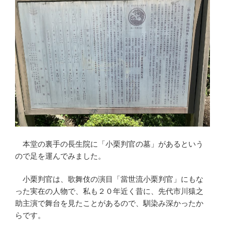
本堂の裏手の長生院に「小栗判官の墓」があるという
ので足を運んでみました。
小栗判官は、歌舞伎の演目「當世流小栗判官」にもな
った実在の人物で、私も２０年近く昔に、先代市川猿之
助主演で舞台を見たことがあるので、馴染み深かったか
らです。