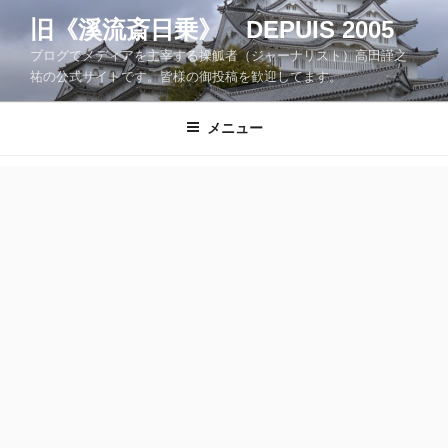
コ
旧《溪流斎日乗》 DEPUIS 2005
ン
ブログでメディアを主宰する操觚者（ジャーナリスト）高田謹之
テ
祐の公式サイトです。皆様の御投稿を歓迎してます。
ン
ツ
メニュー
へ
ス
キ
ッ
プ