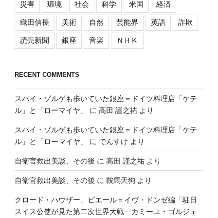
災害
環境
社会
科学
米国
経済
織田信長
美術
自然
芸能界
英語
詐欺
読売新聞
銀座
音楽
ＮＨＫ
RECENT COMMENTS
スパイ・ゾルゲも歩いていた銀座＝ドイツ料理店「ケテ
ル」と「ローマイヤ」
に
高田 謹之祐
より
スパイ・ゾルゲも歩いていた銀座＝ドイツ料理店「ケテ
ル」と「ローマイヤ」
に
でんすけ
より
自衛官救出美談、その後
に
高田 謹之祐
より
自衛官救出美談、その後
に
鞍馬天狗
より
クロード・ハウザー、ピエール＝イヴ・ドンゼ編「駐日
スイス公使が見た第二次世界大戦―カミーユ・ゴルジェ