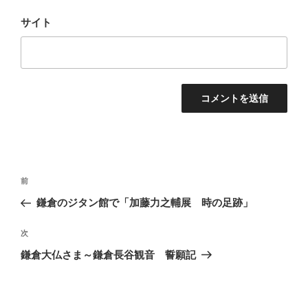
サイト
投
前
前
稿
の
鎌倉のジタン館で「加藤力之輔展 時の足跡」
ナ
投
ビ
稿
次
次
ゲ
の
鎌倉大仏さま～鎌倉長谷観音 誓願記
投
ー
稿
シ