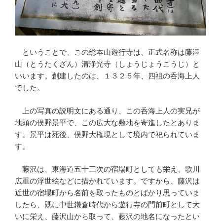
ということで、この総本山遊行寺は、正式名称は藤澤
山（とうたくざん）清浄光寺（しょうじょうこうじ）と
いいます。創建したのは、１３２５年、四祖の呑海上人
でした。
上の写真の説明文にある通り、この呑海上人の実兄が
地頭の俣野景平で、この広大な敷地を寄進したとありま
す。景平は死後、俣野大権現として境内で祀られていま
す。
藤沢は、東海道五十三次の宿場町としても栄え、歌川
広重の浮世絵などに描かれています。ですから、藤沢は
近世の宿場町から名前を取ったものとばかり思っていま
したら、既に中世鎌倉時代から遊行寺の門前町として大
いに栄え、藤沢山から取って、藤沢の地名になったとい