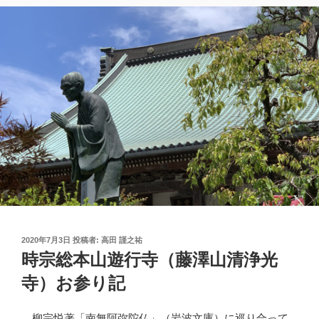
投
2020年7月3日
投稿者:
高田 謹之祐
稿
時宗総本山遊行寺（藤澤山清浄光
日:
寺）お参り記
柳宗悦著「南無阿弥陀仏」（岩波文庫）に巡り合って