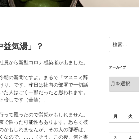
検
中益気湯」？
索:
社員から新型コロナ感染者が出ました。
アーカイブ
今朝の新聞ですよ。まるで「マスコミ辞
ア
けり、です。昨日は社内の部署で一切話
ー
いた人はごく一部だったと思われます。
カ
下暗しです（苦笑）。
イ
ブ
行って罹ったので労災かもしれません。
月
火
京で罹った可能性もあります。恐らく彼
のかもしれませんが、その人の部署は、
くなので、……（そう、この後、何と書
3
4