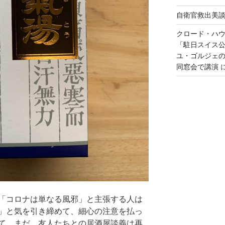
自衛官救出美
クロード・ハ
「駐日スイス
ユ・ゴルジェ
同窓会で講演
「コロナは単なる風邪」と主張する人は
」と気を引き締めて、細心の注意を払っ
て、まだ、友人たちとの居酒屋談義は再