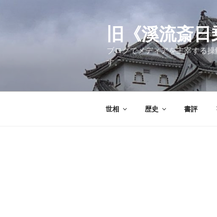
コ
ン
テ
旧《溪流斎日乗》
ン
ブログでメディアを主宰する操
ツ
す。
へ
ス
キ
ッ
世相
歴史
書評
プ