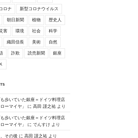
コロナ
新型コロナウイルス
朝日新聞
植物
歴史人
災害
環境
社会
科学
織田信長
美術
自然
語
詐欺
読売新聞
銀座
Ｋ
TS
ゲも歩いていた銀座＝ドイツ料理店
「ローマイヤ」
に
高田 謹之祐
より
ゲも歩いていた銀座＝ドイツ料理店
「ローマイヤ」
に
でんすけ
より
談、その後
に
高田 謹之祐
より