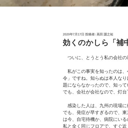
投
2020年7月17日
投稿者:
高田 謹之祐
稿
効くのかしら「補
日:
ついに、とうとう私の会社の
私がこの事実を知ったのは、
令」ですね。知らぬは本人なり
題にならなかったので、知って
でも、会社が会社なので、灯台
感染した人は、九州の現場に
でも、発症が早すぎるので、東
は今、自宅待機か、病院にいる
私と全く同じフロアで、すぐ近