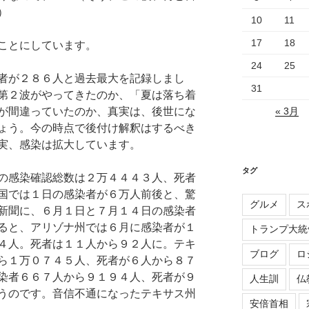
）
10
11
17
18
ことにしています。
24
25
者が２８６人と過去最大を記録しまし
31
第２波がやってきたのか、「夏は落ち着
が間違っていたのか、真実は、後世にな
« 3月
ょう。今の時点で後付け解釈はするべき
実、感染は拡大しています。
タグ
の感染確認総数は２万４４４３人、死者
国では１日の感染者が６万人前後と、驚
グルメ
ス
新聞に、６月１日と７月１４日の感染者
ると、アリゾナ州では６月に感染者が１
トランプ大統
４人。死者は１１人から９２人に。テキ
ブログ
ロ
ら１万０７４５人、死者が６人から８７
染者６６７人から９１９４人、死者が９
人生訓
仏
うのです。音信不通になったテキサス州
安倍首相