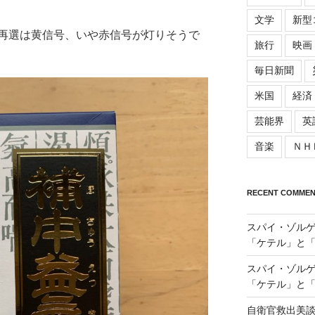
文学
新型
再選は黄信号、いや赤信号が灯りそうで
旅行
映画
毎日新聞
米国
経済
芸能界
英
音楽
ＮＨ
RECENT COMMEN
スパイ・ゾル
「ケテル」と
スパイ・ゾル
「ケテル」と
自衛官救出美