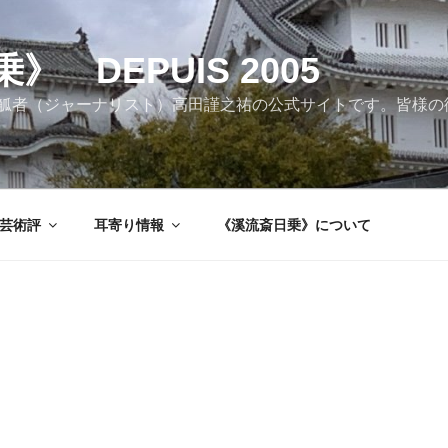
 DEPUIS 2005
觚者（ジャーナリスト）高田謹之祐の公式サイトです。皆様の
芸術評
耳寄り情報
《溪流斎日乗》について