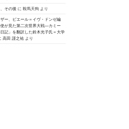
談、その後
に
鞍馬天狗
より
ウザー、ピエール＝イヴ・ドンゼ編
公使が見た第二次世界大戦―カミー
の日記」を翻訳した鈴木光子氏＝大学
に
高田 謹之祐
より