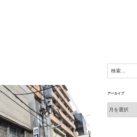
検
索:
アーカイブ
ア
ー
カ
イ
ブ