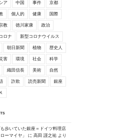
シア
中国
事件
京都
教
個人的
健康
国際
宗教
徳川家康
政治
コロナ
新型コロナウイルス
朝日新聞
植物
歴史人
災害
環境
社会
科学
織田信長
美術
自然
語
詐欺
読売新聞
銀座
Ｋ
TS
ゲも歩いていた銀座＝ドイツ料理店
「ローマイヤ」
に
高田 謹之祐
より