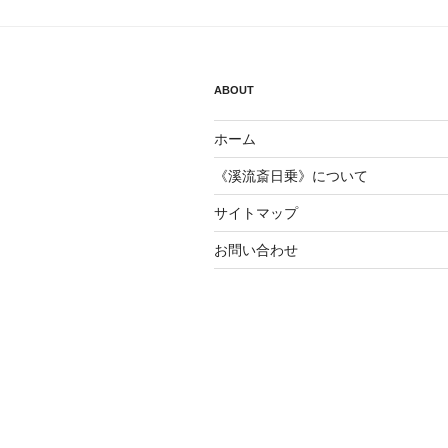
ー
シ
ョ
ABOUT
ン
ホーム
《溪流斎日乗》について
サイトマップ
お問い合わせ