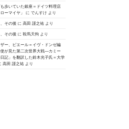
ゲも歩いていた銀座＝ドイツ料理店
「ローマイヤ」
に
でんすけ
より
談、その後
に
高田 謹之祐
より
談、その後
に
鞍馬天狗
より
ウザー、ピエール＝イヴ・ドンゼ編
公使が見た第二次世界大戦―カミー
の日記」を翻訳した鈴木光子氏＝大学
に
高田 謹之祐
より