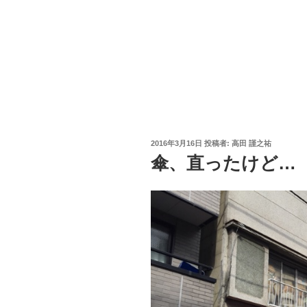
投
2016年3月16日
投稿者:
高田 謹之祐
稿
傘、直ったけど…
日: