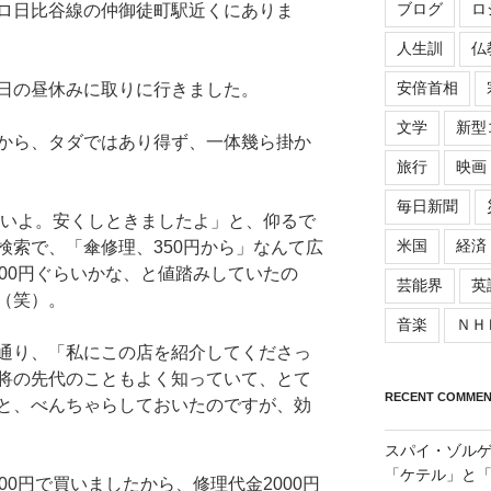
ブログ
ロ
ロ日比谷線の仲御徒町駅近くにありま
人生訓
仏
安倍首相
日の昼休みに取りに行きました。
文学
新型
から、タダではあり得ず、一体幾ら掛か
旅行
映画
毎日新聞
いいよ。安くしときましたよ」と、仰るで
米国
経済
検索で、「傘修理、350円から」なんて広
00円ぐらいかな、と値踏みしていたの
芸能界
英
（笑）。
音楽
ＮＨ
通り、「私にこの店を紹介してくださっ
将の先代のこともよく知っていて、とて
RECENT COMMEN
と、べんちゃらしておいたのですが、効
スパイ・ゾル
「ケテル」と
00円で買いましたから、修理代金2000円