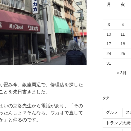
月
火
3
4
10
11
17
18
24
25
31
« 3月
り畳み傘。銀座周辺で、修理店を探した
ことを先日書きました。
タグ
まいの京洛先生から電話があり、「その
グルメ
ス
ったんしょ？そんなら、ワカオで直して
か」と仰るのです。
トランプ大統