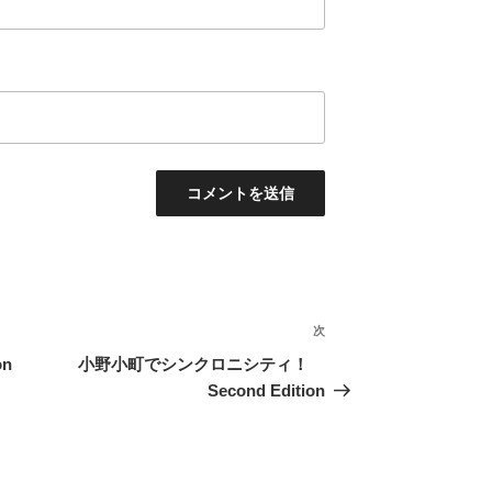
次
次
の
on
小野小町でシンクロニシティ！
投
Second Edition
稿