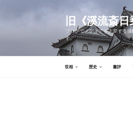
コ
ン
テ
旧《溪流斎日乗》
ン
ブログでメディアを主宰する操
ツ
す。
へ
ス
キ
ッ
世相
歴史
書評
プ