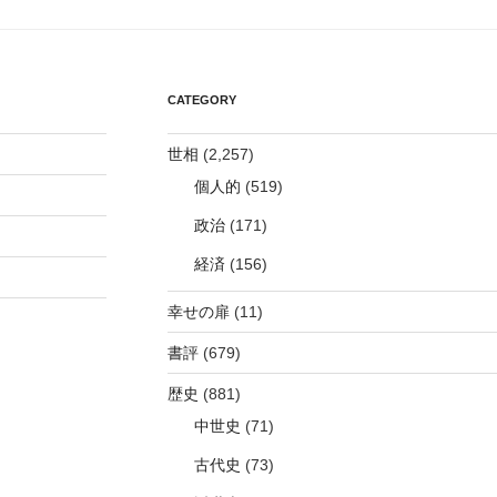
CATEGORY
世相
(2,257)
個人的
(519)
政治
(171)
経済
(156)
幸せの扉
(11)
書評
(679)
歴史
(881)
中世史
(71)
古代史
(73)