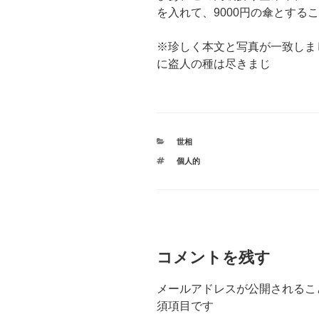
を入れて、9000円の傘とする
※珍しく本文と写真が一致しま
に盗人の種は尽きまじ
カ
世相
テ
タ
個人的
ゴ
グ
リ
ー
コメントを残す
メールアドレスが公開されるこ
須項目です