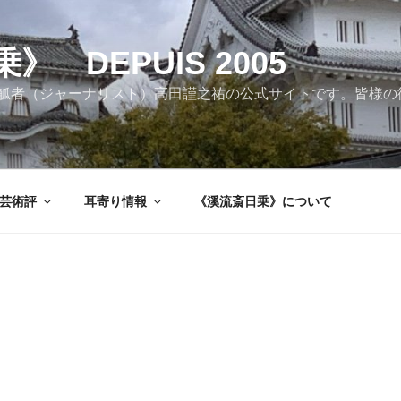
 DEPUIS 2005
觚者（ジャーナリスト）高田謹之祐の公式サイトです。皆様の
芸術評
耳寄り情報
《溪流斎日乗》について