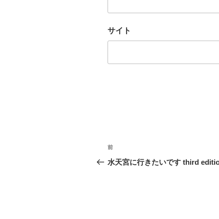
サイト
投
前
前
稿
の
水天宮に行きたいです third editi
投
ナ
稿
ビ
ゲ