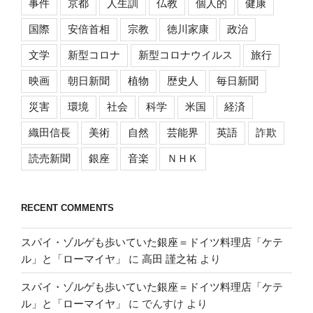
事件
京都
人生訓
仏教
個人的
健康
国際
安倍首相
宗教
徳川家康
政治
文学
新型コロナ
新型コロナウイルス
旅行
映画
朝日新聞
植物
歴史人
毎日新聞
災害
環境
社会
科学
米国
経済
織田信長
美術
自然
芸能界
英語
詐欺
読売新聞
銀座
音楽
ＮＨＫ
RECENT COMMENTS
スパイ・ゾルゲも歩いていた銀座＝ドイツ料理店「ケテ
ル」と「ローマイヤ」
に
高田 謹之祐
より
スパイ・ゾルゲも歩いていた銀座＝ドイツ料理店「ケテ
ル」と「ローマイヤ」
に
でんすけ
より