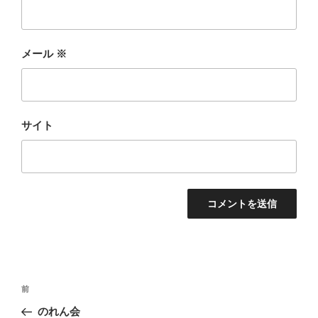
メール
※
サイト
投
前
前
稿
の
のれん会