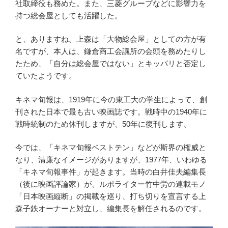
社取締役も務めた。また、三菱グループなどに影響力を
持つ総会屋としても活躍した。
と、ありますね。上森は「大物総会屋」としての方が有
名ですが、本人は、鎌倉商工会議所の会頭を務めたりし
たため、「自分は総会屋ではない」とキッパリと否定し
ていたようです。
キネマ旬報は、1919年に今の東工大の学生によって、創
刊された日本で最も古い映画誌です。戦時中の1940年に
戦時統制のため休刊しますが、50年に復刊します。
今では、「キネマ旬報ベストテン」などが斯界の権威と
なり、清廉なイメージがありますが、1977年、いわゆる
「キネマ旬報事件」が起きます。当時の白井佳夫編集長
（後に映画評論家）が、ルポライター竹中労の連載モノ
「日本映画縦断」の掲載を巡り、打ち切りを宣言する上
森子鉄オーナーと対立し、編集長を解任されるのです。