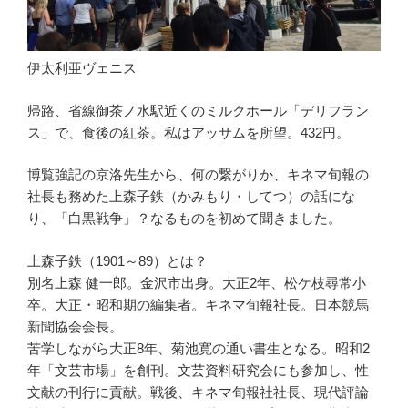
伊太利亜ヴェニス
帰路、省線御茶ノ水駅近くのミルクホール「デリフラン
ス」で、食後の紅茶。私はアッサムを所望。432円。
博覧強記の京洛先生から、何の繋がりか、キネマ旬報の
社長も務めた上森子鉄（かみもり・してつ）の話にな
り、「白黒戦争」？なるものを初めて聞きました。
上森子鉄（1901～89）とは？
別名上森 健一郎。金沢市出身。大正2年、松ケ枝尋常小
卒。大正・昭和期の編集者。キネマ旬報社長。日本競馬
新聞協会会長。
苦学しながら大正8年、菊池寛の通い書生となる。昭和2
年「文芸市場」を創刊。文芸資料研究会にも参加し、性
文献の刊行に貢献。戦後、キネマ旬報社社長、現代評論