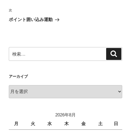
ナ
投
ビ
稿
次
次
ゲ
の
ポイント囲い込み運動
投
ー
稿
シ
ョ
ン
検
検
索
索:
アーカイブ
ア
ー
カ
イ
2026年8月
ブ
月
火
水
木
金
土
日