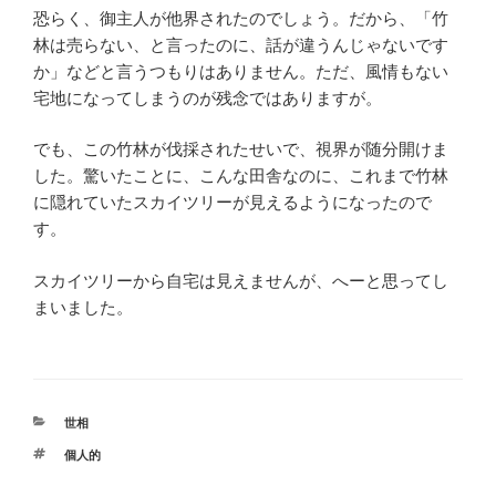
恐らく、御主人が他界されたのでしょう。だから、「竹
林は売らない、と言ったのに、話が違うんじゃないです
か」などと言うつもりはありません。ただ、風情もない
宅地になってしまうのが残念ではありますが。
でも、この竹林が伐採されたせいで、視界が随分開けま
した。驚いたことに、こんな田舎なのに、これまで竹林
に隠れていたスカイツリーが見えるようになったので
す。
スカイツリーから自宅は見えませんが、へーと思ってし
まいました。
カ
世相
テ
タ
個人的
ゴ
グ
リ