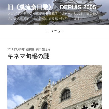
コ
旧《溪流斎日乗》 DEPUIS 2005
ン
ブログでメディアを主宰する操觚者（ジャーナリスト）高田謹之
テ
祐の公式サイトです。皆様の御投稿を歓迎してます。
ン
ツ
メニュー
へ
ス
キ
ッ
投
2017年1月15日
投稿者:
高田 謹之祐
稿
キネマ旬報の謎
プ
日: