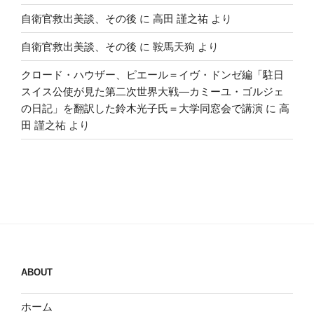
自衛官救出美談、その後
に
高田 謹之祐
より
自衛官救出美談、その後
に
鞍馬天狗
より
クロード・ハウザー、ピエール＝イヴ・ドンゼ編「駐日
スイス公使が見た第二次世界大戦―カミーユ・ゴルジェ
の日記」を翻訳した鈴木光子氏＝大学同窓会で講演
に
高
田 謹之祐
より
ABOUT
ホーム