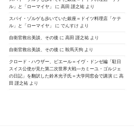
ル」と「ローマイヤ」
に
高田 謹之祐
より
スパイ・ゾルゲも歩いていた銀座＝ドイツ料理店「ケテ
ル」と「ローマイヤ」
に
でんすけ
より
自衛官救出美談、その後
に
高田 謹之祐
より
自衛官救出美談、その後
に
鞍馬天狗
より
クロード・ハウザー、ピエール＝イヴ・ドンゼ編「駐日
スイス公使が見た第二次世界大戦―カミーユ・ゴルジェ
の日記」を翻訳した鈴木光子氏＝大学同窓会で講演
に
高
田 謹之祐
より