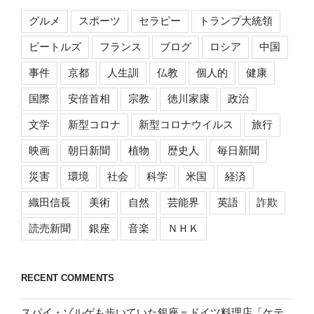
グルメ
スポーツ
セラピー
トランプ大統領
ビートルズ
フランス
ブログ
ロシア
中国
事件
京都
人生訓
仏教
個人的
健康
国際
安倍首相
宗教
徳川家康
政治
文学
新型コロナ
新型コロナウイルス
旅行
映画
朝日新聞
植物
歴史人
毎日新聞
災害
環境
社会
科学
米国
経済
織田信長
美術
自然
芸能界
英語
詐欺
読売新聞
銀座
音楽
ＮＨＫ
RECENT COMMENTS
スパイ・ゾルゲも歩いていた銀座＝ドイツ料理店「ケテ