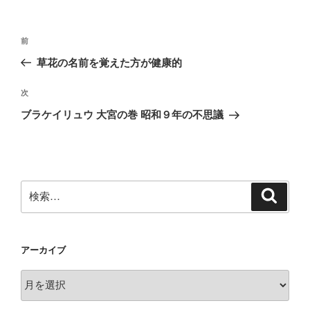
投
前
前
稿
の
草花の名前を覚えた方が健康的
ナ
投
ビ
稿
次
次
ゲ
の
ブラケイリュウ 大宮の巻 昭和９年の不思議
投
ー
稿
シ
ョ
ン
検
検
索
索:
アーカイブ
ア
ー