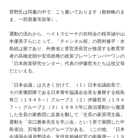
菅野氏は同書の中で、こう書いております（敬称略のま
ま、一部肩書等加筆）。
運動の流れから、ヘイトスピーチの在特会の桜井誠や山
本優美子らにとって、「チャンネル桜」の西村修平・水
島総は親であり、外務省と菅官房長官が推奨する教育学
者の高橋史朗や安倍政権の政策ブレーンナンバーワンの
「日本政策研究センター」代表の伊藤哲夫たちは祖父母
だといえる。
「日本会議」は大きく分けて、（１）日本会議総長で、
その実働部隊である日本青年協議会会長を兼務する椛島
有三（１９４５～）グループと（２）伊藤哲夫（１９４
７～）グループと（３）１９８３年に政治運動から撤退
した生長の家教団に反旗を翻して「生長の家原理主義」
運動を「谷口雅春先生を学ぶ会」という形で展開した中
島省治、百地章らのグループがある。（この他、「日本
会議国会議員懇談会」安倍首相補佐官の衛藤晟一（１９