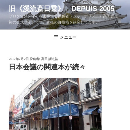
コ
旧《溪流斎日乗》 DEPUIS 2005
ン
ブログでメディアを主宰する操觚者（ジャーナリスト）高田謹之
テ
祐の公式サイトです。皆様の御投稿を歓迎してます。
ン
ツ
メニュー
へ
ス
キ
ッ
投
2017年7月2日
投稿者:
高田 謹之祐
稿
日本会議の関連本が続々
プ
日: