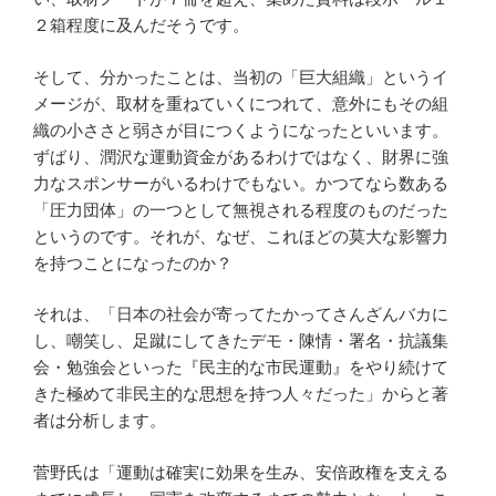
２箱程度に及んだそうです。
そして、分かったことは、当初の「巨大組織」というイ
メージが、取材を重ねていくにつれて、意外にもその組
織の小ささと弱さが目につくようになったといいます。
ずばり、潤沢な運動資金があるわけではなく、財界に強
力なスポンサーがいるわけでもない。かつてなら数ある
「圧力団体」の一つとして無視される程度のものだった
というのです。それが、なぜ、これほどの莫大な影響力
を持つことになったのか？
それは、「日本の社会が寄ってたかってさんざんバカに
し、嘲笑し、足蹴にしてきたデモ・陳情・署名・抗議集
会・勉強会といった『民主的な市民運動』をやり続けて
きた極めて非民主的な思想を持つ人々だった」からと著
者は分析します。
菅野氏は「運動は確実に効果を生み、安倍政権を支える