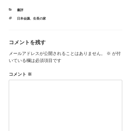
カ
書評
テ
タ
日本会議
、
生長の家
ゴ
グ
リ
ー
コメントを残す
メールアドレスが公開されることはありません。
※
が付
いている欄は必須項目です
コメント
※