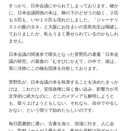
すっかり、日本会議にやられてしまっております。確か
に、日本会議関係の本は、柳の下のどぜうの如く、２匹
も３匹も、いや１０匹も現れだしました。「ジャーナリ
ストの飯のタネ」と大阪にお住まいの堂島先生は喝破し
ておりましたが、私もうまく乗せられているのかもしれ
ません。
日本会議の関連本で嚆矢となった菅野氏の著書「日本会
議の研究」の最後の「むすびにかえて」の中で、彼は、
実に冷静にこの極右団体を分析しております。
菅野氏が、日本会議の本を執筆することを決めたきっか
けは、これだけ、安倍政権に深く食い込み、影響力が天
文学的に絶大なのに、どこのメディアも解明しようと
も、取り上げようともしない。それなら、自分でやるし
かない、という憤りで始めたらしいのです。
毎日図書館に通い、古書を漁り、現場に行き、人に会
い、取材ノートが７冊を超え、集めた資料は段ボール１