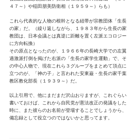
４７～）や稲田朋美防衛相（１９５９～）らも）
これら代表的な人物の根幹となる紐帯が宗教団体「生長
の家」だ。（繰り返しながら、１９８３年から生長の家
教団は、日本会議とは真逆に距離を置く左派エコロジー
に方向転換）
その原点となったのが、１９６６年の長崎大学での左翼
過激派打倒を掲げた右派の「生長の家学生運動」で、そ
の中心人物で、現在これら３グループをまとめて頂点に
立つのが、「神の子」と言われた安東巌・生長の家千葉
教区教化部長（１９３９～）だ。
以上引用で、他にまだまだ沢山おりますが、これぐらい
書いておけば、これから自民党が憲法改正の発議をした
時に、また彼らのお名前が登場することでしょうから、
備忘録として役立つのではないかと思ってます。