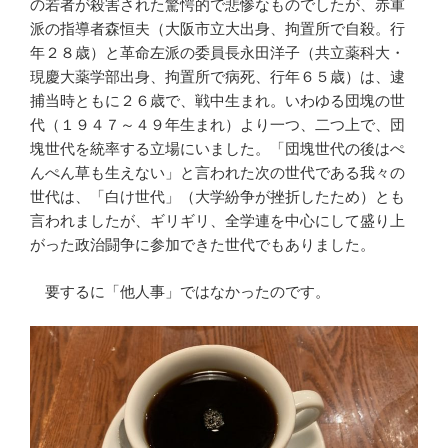
の若者が殺害された驚愕的で悲惨なものでしたが、赤軍
派の指導者森恒夫（大阪市立大出身、拘置所で自殺。行
年２８歳）と革命左派の委員長永田洋子（共立薬科大・
現慶大薬学部出身、拘置所で病死、行年６５歳）は、逮
捕当時ともに２６歳で、戦中生まれ。いわゆる団塊の世
代（１９４７～４９年生まれ）より一つ、二つ上で、団
塊世代を統率する立場にいました。「団塊世代の後はぺ
んぺん草も生えない」と言われた次の世代である我々の
世代は、「白け世代」（大学紛争が挫折したため）とも
言われましたが、ギリギリ、全学連を中心にして盛り上
がった政治闘争に参加できた世代でもありました。
要するに「他人事」ではなかったのです。