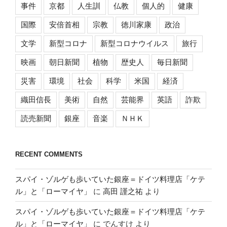
事件
京都
人生訓
仏教
個人的
健康
国際
安倍首相
宗教
徳川家康
政治
文学
新型コロナ
新型コロナウイルス
旅行
映画
朝日新聞
植物
歴史人
毎日新聞
災害
環境
社会
科学
米国
経済
織田信長
美術
自然
芸能界
英語
詐欺
読売新聞
銀座
音楽
ＮＨＫ
RECENT COMMENTS
スパイ・ゾルゲも歩いていた銀座＝ドイツ料理店「ケテ
ル」と「ローマイヤ」
に
高田 謹之祐
より
スパイ・ゾルゲも歩いていた銀座＝ドイツ料理店「ケテ
ル」と「ローマイヤ」
に
でんすけ
より