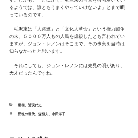
るようでは、誰ともうまくやっていけないよ」とまで唄
っているのです。
毛沢東は「大躍進」と「文化大革命」という権力闘争
の末、５０００万人もの人民を虐殺したとも言われてい
ますが、ジョン・レノンはそこまで、その事実を当時は
知らなかったと思います。
それにしても、ジョン・レノンには先見の明があり、
天才だったんですね。
カ
世相
、
近現代史
テ
タ
団塊の世代
、
森恒夫
、
永田洋子
ゴ
グ
リ
ー