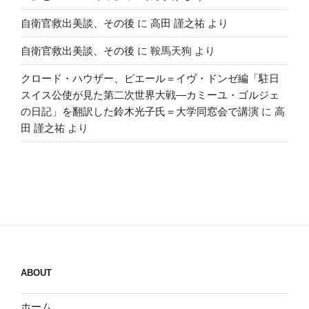
自衛官救出美談、その後
に
高田 謹之祐
より
自衛官救出美談、その後
に
鞍馬天狗
より
クロード・ハウザー、ピエール＝イヴ・ドンゼ編「駐日
スイス公使が見た第二次世界大戦―カミーユ・ゴルジェ
の日記」を翻訳した鈴木光子氏＝大学同窓会で講演
に
高
田 謹之祐
より
ABOUT
ホーム