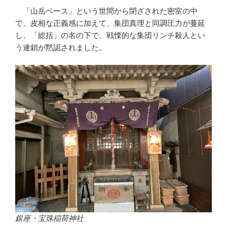
「山岳ベース」という世間から閉ざされた密室の中
で、皮相な正義感に加えて、集団真理と同調圧力が蔓延
し、「総括」の名の下で、戦慄的な集団リンチ殺人とい
う連鎖が黙認されました。
銀座・宝珠稲荷神社