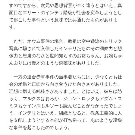
すのですから、次元や思想背景が全く違うとはいえ、真
面目なエリートのインテリ階級が社会を変革しようとし
て起こした事件という意味では共通したものがありま
す。
ただ、オウム事件の場合、教祖の空中遊泳のトリック
写真に騙されて入信したインテリたちのその洞察力と想
像力と思慮のなさと世間知らずのお坊ちゃん、お嬢ちゃ
んぶりには漫才のような滑稽味がありました。
一方の連合赤軍事件の当事者たちには、少なくとも社
会の矛盾と正面から向き合うひた向きさがありました。
理想に燃える純粋さがありました。とはいえ、彼らは恐
らく、マルクスはおろか、ジョン・ロックもアダム・ス
ミスもケインズもルソーも読んだことがなかったでしょ
う。インテリとはいえ、組織となると、教条主義的に人
を支配しようとする本能が打ち勝って、あのような凄惨
な事件を起こしたのでしょう。