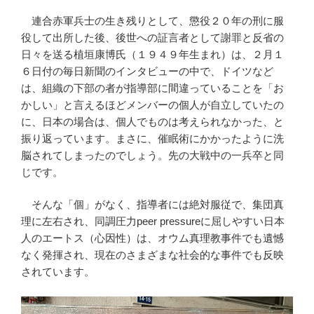
連合赤軍兵士の生き残りとして、懲役２０年の刑に服
役して出所した後、後世への証言者として謝罪と反省の
日々を送る植垣康博氏（１９４９年生まれ）は、２月１
６日付の毎日新聞のインタビューの中で、ドイツなど
は、組織の下部の者が指導部に間違っていることを「お
かしい」と言えるほどメンバーの個人が自立していたの
に、日本の場合は、個人でものは考えられなかった、と
振り返っています。まさに、催眠術にかかったように洗
脳されてしまったのでしょう。先の大戦中の一兵卒と同
じです。
そんな「個」がなく、指導者には絶対服従で、集団真
理に左右され、同調圧力peer pressureに屈しやすい日本
人のエートス（心因性）は、オウム真理教事件でも遺憾
なく発揮され、現在のさまざまな社会的な事件でも反映
されています。