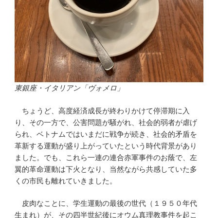
東銀座・イタリアン「ヴォメロ」
ちょうど、高度経済成長が終わりかけて停滞期に入
り、その一方で、公害問題が騒がれ、社会的弱者が虐げ
られ、ベトナムではいまだに戦争が続き、社会的矛盾を
革新する運動が盛り上がっていたという時代背景があり
ました。でも、これら一連の連合赤軍事件のお蔭で、左
翼的革命運動は下火となり、当然ながら共感していた多
くの市民も離れていきました。
皮肉なことに、学生運動の最後の世代（１９５０年代
生まれ）が、その四半世紀後にオウム真理教事件を起こ