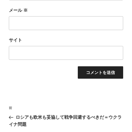
メール
※
サイト
投
前
前
稿
の
ロシアも欧米も妥協して戦争回避するべきだ＝ウクラ
ナ
投
イナ問題
ビ
稿