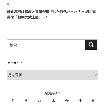
ゲ
次
次
の
ー
鎌倉幕府は暗殺と粛清が横行した時代だった？＝ 細川重
投
シ
男著「頼朝の武士団」
稿
ョ
ン
検
検
索
索:
アーカイブ
ア
ー
カ
イ
2026年8月
ブ
月
火
水
木
金
土
日