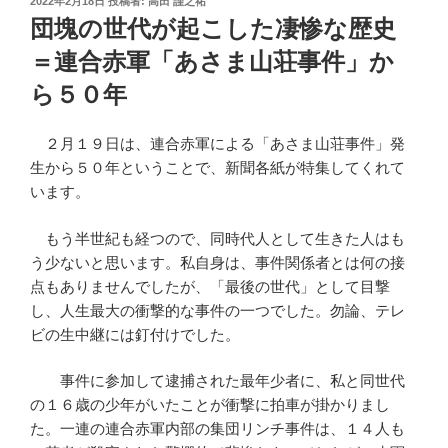
2022年2月18日
投稿者:
高田 謹之祐
稿
団塊の世代が起こした凄惨な歴史
日:
＝連合赤軍「あさま山荘事件」か
ら５０年
２月１９日は、連合赤軍による「あさま山荘事件」発
生から５０年ということで、新聞各紙が特集してくれて
います。
もう半世紀も経つので、同時代人として生きた人はも
う少ないと思います。私自身は、事件関係者とは何の接
点もありませんでしたが、「最後の世代」として目撃
し、人生最大の衝撃的な事件の一つでした。勿論、テレ
ビの生中継には釘付けでした。
事件に参加して逮捕された最年少者に、私と同世代
の１６歳の少年がいたことが衝撃に拍車が掛かりまし
た。一連の連合赤軍内部の集団リンチ事件は、１４人も