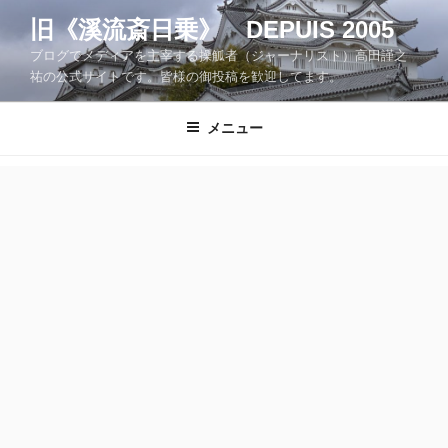
コ
旧《溪流斎日乗》 DEPUIS 2005
ン
ブログでメディアを主宰する操觚者（ジャーナリスト）高田謹之
テ
祐の公式サイトです。皆様の御投稿を歓迎してます。
ン
ツ
メニュー
へ
ス
キ
ッ
プ