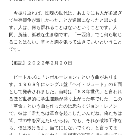
今振り返れば、団塊の世代は、あまりにも人が多過ぎ
て生存競争が激しかったことが遠因になったと思いま
す。人は、何も群れることはないということです。人
間、所詮、孤独な生き物です。「一匹狼」でも何ら恥じ
ることはない。堂々と胸を張って生きていいということ
です。
【追記】２０２２年２月２０日
ビートルズに「レボルーション」という曲がありま
す。１９６８年にシングル盤「ヘイ・ジュード」のＢ面
として発表されました。当時は「６８年世代」と言われ
るほど世界的に学生運動が盛り上がった年でした。この
「革命」という曲を作ったのは恐らくジョン・レノン
で、彼は「君たちは革命を起こしたいんだね。俺たちは
皆、世の中を変えたいからね。でも、それが破壊工作な
ら、僕は抜けるよ。当てにしないでくれ」と言ってま
す。しかも、「とにかく、毛沢東の写真を持ち歩いてい