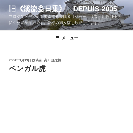
コ
旧《溪流斎日乗》 DEPUIS 2005
ン
ブログでメディアを主宰する操觚者（ジャーナリスト）高田謹之
テ
祐の公式サイトです。皆様の御投稿を歓迎してます。
ン
ツ
メニュー
へ
ス
キ
ッ
投
2006年3月13日
投稿者:
高田 謹之祐
稿
ベンガル虎
プ
日: