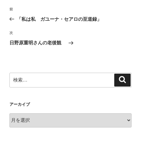
投
前
前
稿
の
「私は私 ガユーナ・セアロの至道録」
ナ
投
ビ
稿
次
次
ゲ
の
日野原重明さんの老後観
投
ー
稿
シ
ョ
ン
検
検
索
索:
アーカイブ
ア
ー
カ
イ