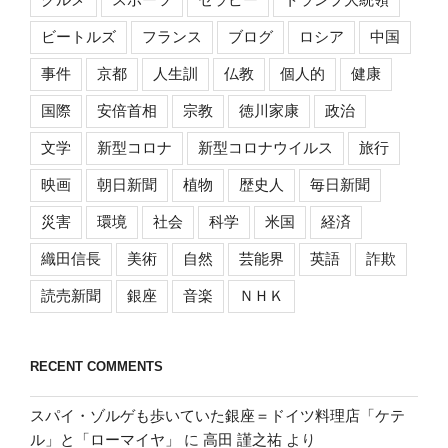
ビートルズ
フランス
ブログ
ロシア
中国
事件
京都
人生訓
仏教
個人的
健康
国際
安倍首相
宗教
徳川家康
政治
文学
新型コロナ
新型コロナウイルス
旅行
映画
朝日新聞
植物
歴史人
毎日新聞
災害
環境
社会
科学
米国
経済
織田信長
美術
自然
芸能界
英語
詐欺
読売新聞
銀座
音楽
ＮＨＫ
RECENT COMMENTS
スパイ・ゾルゲも歩いていた銀座＝ドイツ料理店「ケテ
ル」と「ローマイヤ」
に
高田 謹之祐
より