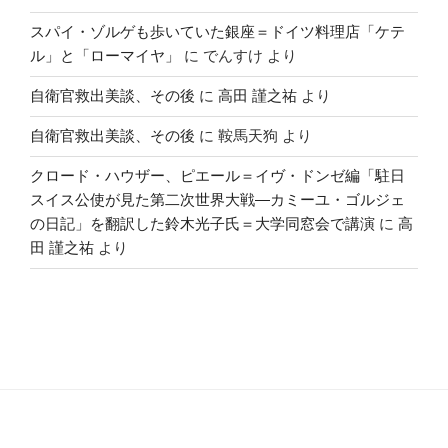
スパイ・ゾルゲも歩いていた銀座＝ドイツ料理店「ケテ
ル」と「ローマイヤ」
に
でんすけ
より
自衛官救出美談、その後
に
高田 謹之祐
より
自衛官救出美談、その後
に
鞍馬天狗
より
クロード・ハウザー、ピエール＝イヴ・ドンゼ編「駐日
スイス公使が見た第二次世界大戦―カミーユ・ゴルジェ
の日記」を翻訳した鈴木光子氏＝大学同窓会で講演
に
高
田 謹之祐
より