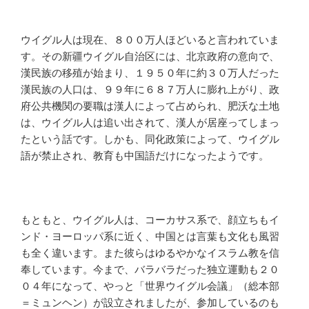
ウイグル人は現在、８００万人ほどいると言われていま
す。その新疆ウイグル自治区には、北京政府の意向で、
漢民族の移殖が始まり、１９５０年に約３０万人だった
漢民族の人口は、９９年に６８７万人に膨れ上がり、政
府公共機関の要職は漢人によって占められ、肥沃な土地
は、ウイグル人は追い出されて、漢人が居座ってしまっ
たという話です。しかも、同化政策によって、ウイグル
語が禁止され、教育も中国語だけになったようです。
もともと、ウイグル人は、コーカサス系で、顔立ちもイ
ンド・ヨーロッパ系に近く、中国とは言葉も文化も風習
も全く違います。また彼らはゆるやかなイスラム教を信
奉しています。今まで、バラバラだった独立運動も２０
０４年になって、やっと「世界ウイグル会議」（総本部
＝ミュンヘン）が設立されましたが、参加しているのも