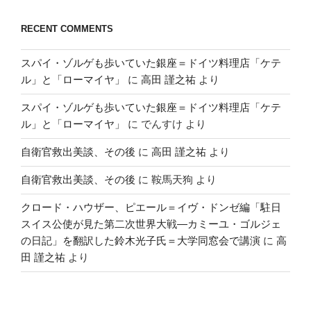
RECENT COMMENTS
スパイ・ゾルゲも歩いていた銀座＝ドイツ料理店「ケテ
ル」と「ローマイヤ」
に
高田 謹之祐
より
スパイ・ゾルゲも歩いていた銀座＝ドイツ料理店「ケテ
ル」と「ローマイヤ」
に
でんすけ
より
自衛官救出美談、その後
に
高田 謹之祐
より
自衛官救出美談、その後
に
鞍馬天狗
より
クロード・ハウザー、ピエール＝イヴ・ドンゼ編「駐日
スイス公使が見た第二次世界大戦―カミーユ・ゴルジェ
の日記」を翻訳した鈴木光子氏＝大学同窓会で講演
に
高
田 謹之祐
より