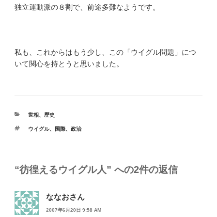
独立運動派の８割で、前途多難なようです。
私も、これからはもう少し、この「ウイグル問題」につ
いて関心を持とうと思いました。
カ
世相
、
歴史
テ
タ
ウイグル
、
国際
、
政治
ゴ
グ
リ
ー
“彷徨えるウイグル人” への2件の返信
ななおさん
2007年6月20日 9:58 AM