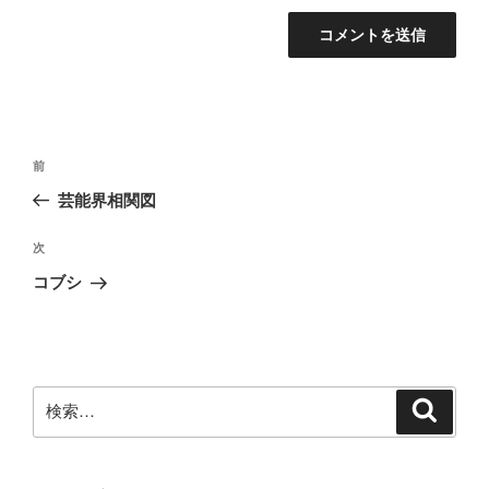
投
前
前
稿
の
芸能界相関図
ナ
投
ビ
稿
次
次
ゲ
の
コブシ
投
ー
稿
シ
ョ
ン
検
検
索
索: