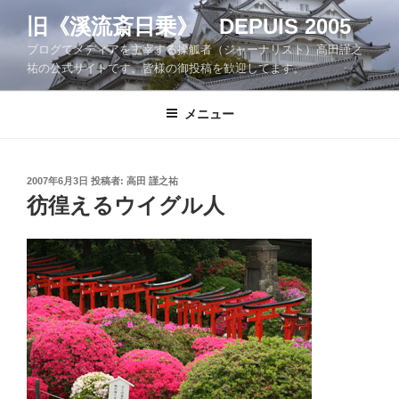
コ
旧《溪流斎日乗》 DEPUIS 2005
ン
ブログでメディアを主宰する操觚者（ジャーナリスト）高田謹之
テ
祐の公式サイトです。皆様の御投稿を歓迎してます。
ン
ツ
メニュー
へ
ス
キ
ッ
投
2007年6月3日
投稿者:
高田 謹之祐
稿
彷徨えるウイグル人
プ
日: