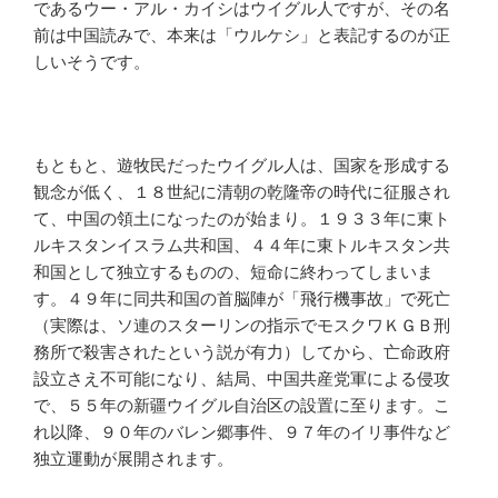
であるウー・アル・カイシはウイグル人ですが、その名
前は中国読みで、本来は「ウルケシ」と表記するのが正
しいそうです。
もともと、遊牧民だったウイグル人は、国家を形成する
観念が低く、１８世紀に清朝の乾隆帝の時代に征服され
て、中国の領土になったのが始まり。１９３３年に東ト
ルキスタンイスラム共和国、４４年に東トルキスタン共
和国として独立するものの、短命に終わってしまいま
す。４９年に同共和国の首脳陣が「飛行機事故」で死亡
（実際は、ソ連のスターリンの指示でモスクワＫＧＢ刑
務所で殺害されたという説が有力）してから、亡命政府
設立さえ不可能になり、結局、中国共産党軍による侵攻
で、５５年の新疆ウイグル自治区の設置に至ります。こ
れ以降、９０年のバレン郷事件、９７年のイリ事件など
独立運動が展開されます。