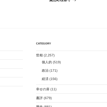
投
稿
CATEGORY
世相
(2,257)
個人的
(519)
政治
(171)
経済
(156)
幸せの扉
(11)
書評
(679)
歴史
(881)