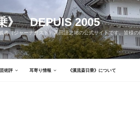
 DEPUIS 2005
觚者（ジャーナリスト）高田謹之祐の公式サイトです。皆様の
芸術評
耳寄り情報
《溪流斎日乗》について