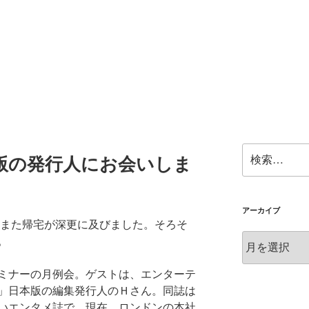
検
版の発行人にお会いしま
索:
アーカイブ
また帰宅が深更に及びました。そろそ
ア
。
ー
カ
ミナーの月例会。ゲストは、エンターテ
イ
」日本版の編集発行人のＨさん。同誌は
ブ
いエンタメ誌で、現在、ロンドンの本社