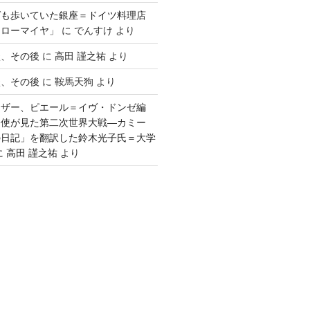
ゲも歩いていた銀座＝ドイツ料理店
「ローマイヤ」
に
でんすけ
より
談、その後
に
高田 謹之祐
より
談、その後
に
鞍馬天狗
より
ウザー、ピエール＝イヴ・ドンゼ編
公使が見た第二次世界大戦―カミー
の日記」を翻訳した鈴木光子氏＝大学
に
高田 謹之祐
より