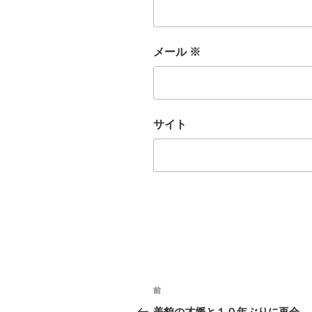
メール
※
サイト
投
前
前
稿
の
美貌の才媛と１０年ぶりに再会