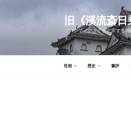
コ
ン
テ
旧《溪流斎日乗》
ン
ブログでメディアを主宰する操
ツ
す。
へ
ス
キ
ッ
世相
歴史
書評
プ