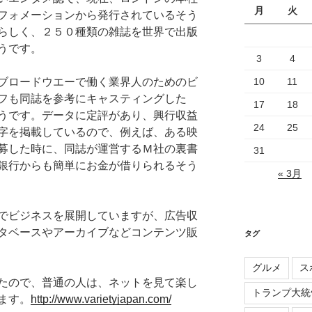
月
火
フォメーションから発行されているそう
らしく、２５０種類の雑誌を世界で出版
うです。
3
4
ブロードウエーで働く業界人のためのビ
10
11
フも同誌を参考にキャスティングした
17
18
うです。データに定評があり、興行収益
24
25
字を掲載しているので、例えば、ある映
募した時に、同誌が運営するＭ社の裏書
31
銀行からも簡単にお金が借りられるそう
« 3月
でビジネスを展開していますが、広告収
タベースやアーカイブなどコンテンツ販
タグ
グルメ
ス
たので、普通の人は、ネットを見て楽し
トランプ大統
ます。
http://www.varietyjapan.com/