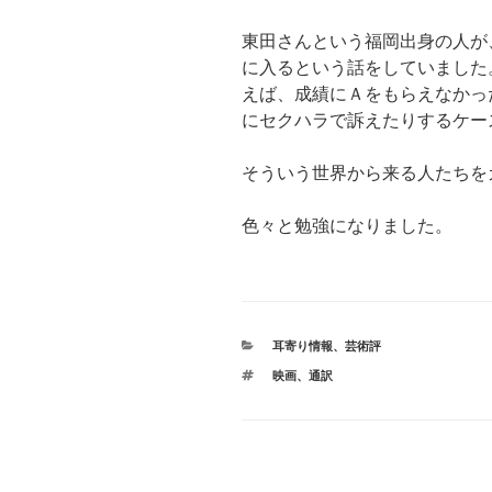
東田さんという福岡出身の人が
に入るという話をしていました
えば、成績にＡをもらえなかっ
にセクハラで訴えたりするケー
そういう世界から来る人たちを
色々と勉強になりました。
カ
耳寄り情報
、
芸術評
テ
タ
映画
、
通訳
ゴ
グ
リ
ー