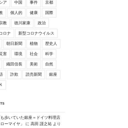
シア
中国
事件
京都
教
個人的
健康
国際
宗教
徳川家康
政治
コロナ
新型コロナウイルス
朝日新聞
植物
歴史人
災害
環境
社会
科学
織田信長
美術
自然
語
詐欺
読売新聞
銀座
Ｋ
TS
ゲも歩いていた銀座＝ドイツ料理店
「ローマイヤ」
に
高田 謹之祐
より