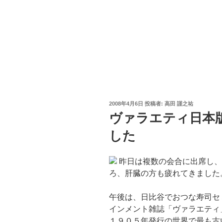
投
2008年4月6日
投稿者:
高田 謹之祐
稿
ヴァラエティ日本
日:
した
昨日は複数の会合に出席し、
ろ、肝臓の方も疲れてきました
午後は、日比谷でおつな寿司セ
インメント雑誌「ヴァラエティ
１９０５年発行の世界で最も古