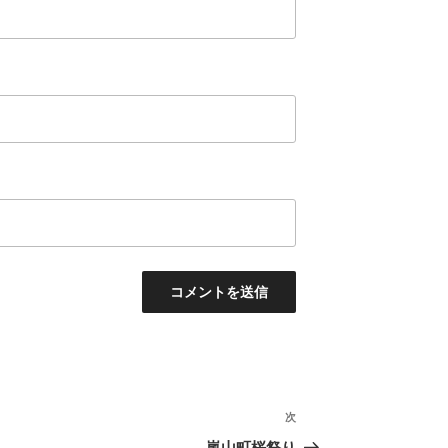
次
次
の
嵐山町桜祭り