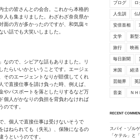
ブログ
ロ
内士の皆さんとの会合。これから本格的
人生訓
仏
９人も集まりました。わざわざ奈良県か
対面の方が多かったのですが、和気藹々
安倍首相
ない話でも大笑いしました。
文学
新型
旅行
映画
毎日新聞
」なので、シビアな話もありました。リ
したらいいかということです。エージェ
米国
経済
、そのエージェントなりが賠償してくれ
芸能界
英
人で直接仕事を請け負った時、例えば、
金やパスポートを落としたりするなど万
音楽
ＮＨ
ド個人がかなりの負担を背負わなければ
うのです。
RECENT COMMEN
で、個人で直接仕事は受けないそうで
スパイ・ゾル
をはねられても（失礼）、保険になるの
「ケテル」と
違うというのです。