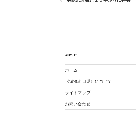
投
ナ
稿
ビ
ゲ
ー
シ
ABOUT
ョ
ホーム
ン
《溪流斎日乗》について
サイトマップ
お問い合わせ