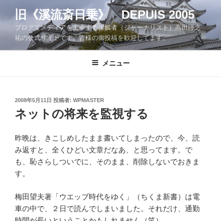
コ
旧《溪流斎日乗》 DEPUIS 2005
ン
ブログでメディアを主宰する操觚者（ジャーナリスト）高田謹之
テ
祐の公式サイトです。皆様の御投稿を歓迎してます。
ン
ツ
メニュー
へ
ス
キ
ッ
投
2008年5月11日
投稿者:
WPMASTER
稿
ネットの将来を監視する
プ
日:
昨晩は、きこしめしたまま書いてしまったので、今、読
み返すと、全くひどい文章だなあ、と思ってます。で
も、恥さらしついでに、そのまま、削除しないでおきま
す。
梅田望夫著「ウエッブ時代をゆく」（ちくま新書）は電
車の中で、２日で読んでしまいました。それだけ、通勤
時間が長いということかもしれません（笑）。