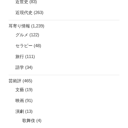
近世史
(83)
近現代史
(263)
耳寄り情報
(1,239)
グルメ
(122)
セラピー
(48)
旅行
(111)
語学
(34)
芸術評
(465)
文藝
(19)
映画
(91)
演劇
(13)
歌舞伎
(4)