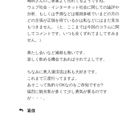
梅田さんのご著書よく売れてるようですね。
ウェブ社会・インターネット社会に関しての論評や
分析、もしくは予測などは複雑多岐でいまどの方の
どの主張が正鵠を得ているかは私などにはまだ見当
もつきません。（と、ここまでは今回のコラムに関
してコメントです。いつも全くずれてましてすみま
せん。）
果たし会いなど滅相も無いです。
楽しく飲める機会であればそれでよしです。
ちなみに奥入瀬渓流は私も大好きです。
これまで三度行ってますよ。
あそこって魚釣りOKなのをご存知ですか?
猛烈に観光客が多くて少し勇気が要るのです
が・・・。
返信