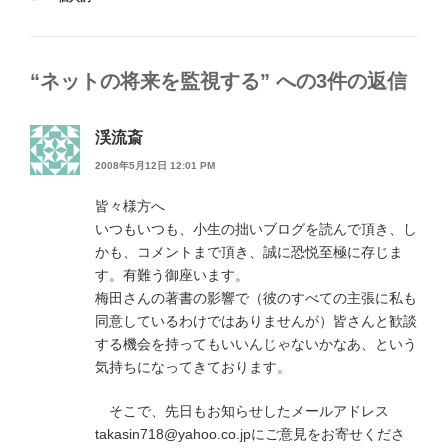
ゴ
グ
リ
ー
“ネットの将来を監視する” への3件の返信
渓流斎
2008年5月12日 12:01 PM
皆々様方へ
いつもいつも、小生の拙いブログを読んで頂き、し
かも、コメントまで頂き、誠に恐悦至極に存じま
す。有難う御座います。
梅田さんの著書の影響で（彼のすべての主張に私も
同意しているわけではありませんが）皆さんと歓談
する機会を持ってもいいんじゃないかなあ、という
気持ちになってきております。
そこで、先日もお知らせしたメールアドレス
takasin718@yahoo.co.jpにご意見をお寄せくださ