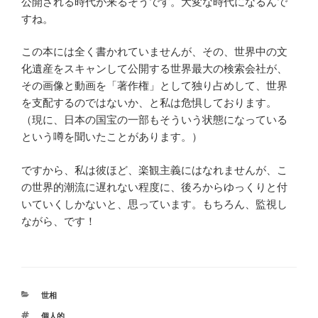
公開される時代が来るそうです。大変な時代になるんで
すね。
この本には全く書かれていませんが、その、世界中の文
化遺産をスキャンして公開する世界最大の検索会社が、
その画像と動画を「著作権」として独り占めして、世界
を支配するのではないか、と私は危惧しております。
（現に、日本の国宝の一部もそういう状態になっている
という噂を聞いたことがあります。）
ですから、私は彼ほど、楽観主義にはなれませんが、こ
の世界的潮流に遅れない程度に、後ろからゆっくりと付
いていくしかないと、思っています。もちろん、監視し
ながら、です！
カ
世相
テ
タ
個人的