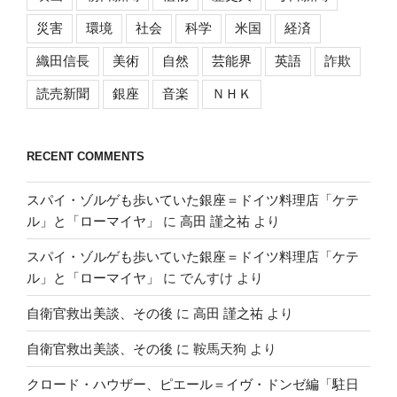
災害
環境
社会
科学
米国
経済
織田信長
美術
自然
芸能界
英語
詐欺
読売新聞
銀座
音楽
ＮＨＫ
RECENT COMMENTS
スパイ・ゾルゲも歩いていた銀座＝ドイツ料理店「ケテ
ル」と「ローマイヤ」
に
高田 謹之祐
より
スパイ・ゾルゲも歩いていた銀座＝ドイツ料理店「ケテ
ル」と「ローマイヤ」
に
でんすけ
より
自衛官救出美談、その後
に
高田 謹之祐
より
自衛官救出美談、その後
に
鞍馬天狗
より
クロード・ハウザー、ピエール＝イヴ・ドンゼ編「駐日