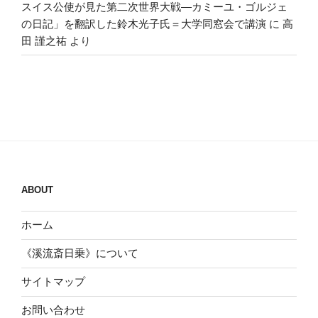
スイス公使が見た第二次世界大戦―カミーユ・ゴルジェ
の日記」を翻訳した鈴木光子氏＝大学同窓会で講演
に
高
田 謹之祐
より
ABOUT
ホーム
《溪流斎日乗》について
サイトマップ
お問い合わせ