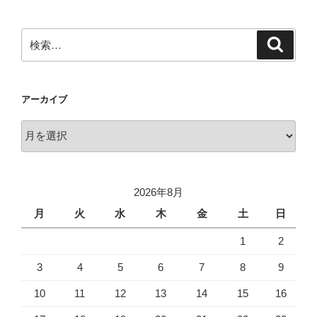
ョ
ン
検
検
索
索:
アーカイブ
ア
ー
カ
イ
2026年8月
ブ
月
火
水
木
金
土
日
1
2
3
4
5
6
7
8
9
10
11
12
13
14
15
16