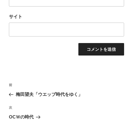
サイト
投
前
前
稿
の
梅田望夫「ウエッブ時代をゆく」
ナ
投
ビ
稿
次
次
ゲ
の
OCＷの時代
投
ー
稿
シ