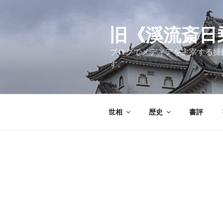
コ
ン
テ
旧《溪流斎日乗》
ン
ブログでメディアを主宰する操
ツ
す。
へ
ス
キ
ッ
世相
歴史
書評
プ