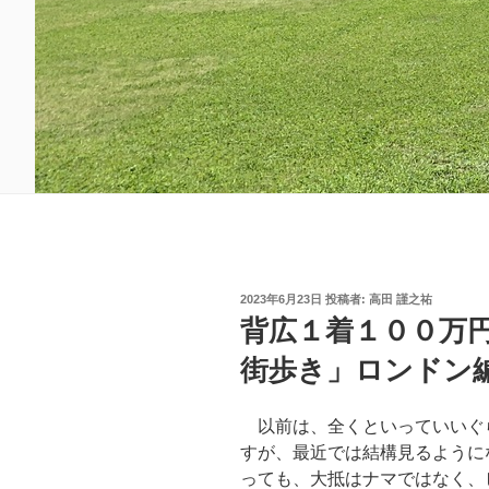
投
2023年6月23日
投稿者:
高田 謹之祐
稿
背広１着１００万
日:
街歩き」ロンドン
以前は、全くといっていいぐ
すが、最近では結構見るように
っても、大抵はナマではなく、