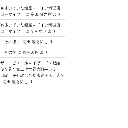
ゲも歩いていた銀座＝ドイツ料理店
「ローマイヤ」
に
高田 謹之祐
より
ゲも歩いていた銀座＝ドイツ料理店
「ローマイヤ」
に
でんすけ
より
談、その後
に
高田 謹之祐
より
談、その後
に
鞍馬天狗
より
ウザー、ピエール＝イヴ・ドンゼ編
公使が見た第二次世界大戦―カミー
の日記」を翻訳した鈴木光子氏＝大学
に
高田 謹之祐
より