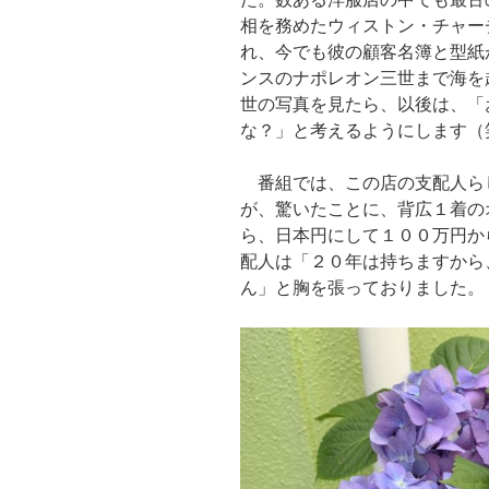
相を務めたウィストン・チャー
れ、今でも彼の顧客名簿と型紙
ンスのナポレオン三世まで海を
世の写真を見たら、以後は、「
な？」と考えるようにします（
番組では、この店の支配人ら
が、驚いたことに、背広１着の
ら、日本円にして１００万円か
配人は「２０年は持ちますから
ん」と胸を張っておりました。