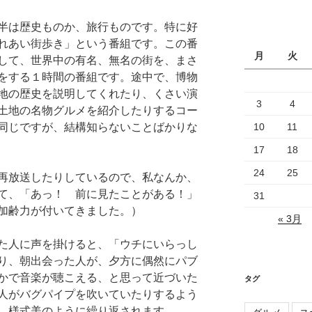
カ
イ
半は歴史ものか、旅行ものです。特に好
ブ
れあい街歩き」という番組です。この番
月
火
して、世界中の有名、無名の街を、まさ
をする１時間の番組です。途中で、博物
地の歴史を説明してくれたり、くさい演
3
4
土地の名物グルメを紹介したりするコー
同じですが、結構知らないことばかりな
10
11
17
18
24
25
再放送したりしているので、私なんか、
て、「あっ！ 前に見たことがある！」
31
加齢力が付いてきました。）
« 3月
た人に声を掛けると、「ウチにいらっし
り、朝出会った人が、夕方に偶然にパブ
かで音楽が聴こえる、と思って近づいた
タグ
人がバグパイプを吹いていたりするよう
、様式美のように繰り返されます。