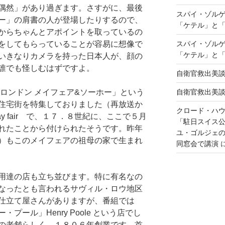
偶然」があり過ぎます。さすがに、最後
スパイ・ゾル
ー」の肩書の人が登場したりするので、
「ケテル」と
からちゃんとアポイントを取っているの
スパイ・ゾル
をしてもらっていることが容易に想像で
「ケテル」と
いきなりカメラを持った日本人が、顔の
誰でも怪しむはずですよ。
自衛官救出美
自衛官救出美
ロンドン メイフェア&ソーホー」という
住宅街を特集しておりました（再放送か
クロード・ハ
 fair で、１７．８世紀に、ここで５月
「駐日スイス
れたことから付けられたそうです。昨年
ユ・ゴルジェ
）もこのメイフェアの祖母の家で生まれ
同窓会で講演
用達の店も立ち並びます。特に有名なの
なったとも言われるサヴィル・ロウ地区
仕立て屋さんがありますが、番組では
ール」Henry Poole という店でし
の老舗らしく、１８０６年創業です。首