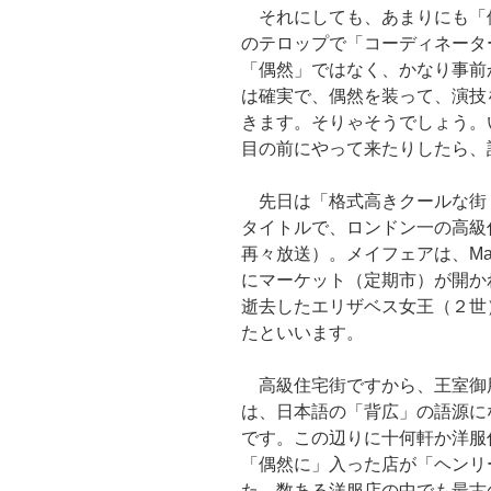
それにしても、あまりにも「
のテロップで「コーディネータ
「偶然」ではなく、かなり事前
は確実で、偶然を装って、演技
きます。そりゃそうでしょう。
目の前にやって来たりしたら、
先日は「格式高きクールな街 
タイトルで、ロンドン一の高級
再々放送）。メイフェアは、May
にマーケット（定期市）が開か
逝去したエリザベス女王（２世
たといいます。
高級住宅街ですから、王室御
は、日本語の「背広」の語源に
です。この辺りに十何軒か洋服
「偶然に」入った店が「ヘンリー・プ
た。数ある洋服店の中でも最古