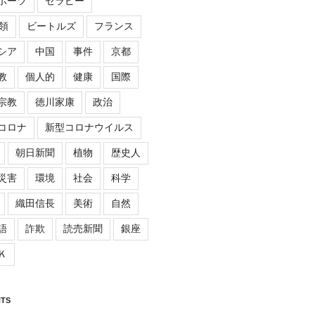
ポーツ
セラピー
領
ビートルズ
フランス
シア
中国
事件
京都
教
個人的
健康
国際
宗教
徳川家康
政治
コロナ
新型コロナウイルス
朝日新聞
植物
歴史人
災害
環境
社会
科学
織田信長
美術
自然
語
詐欺
読売新聞
銀座
Ｋ
TS