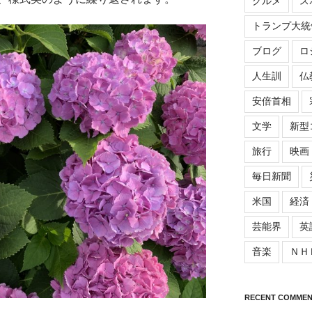
グルメ
ス
トランプ大統
ブログ
ロ
人生訓
仏
安倍首相
文学
新型
旅行
映画
毎日新聞
米国
経済
芸能界
英
音楽
ＮＨ
RECENT COMMEN