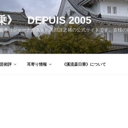
 DEPUIS 2005
觚者（ジャーナリスト）高田謹之祐の公式サイトです。皆様の
芸術評
耳寄り情報
《溪流斎日乗》について