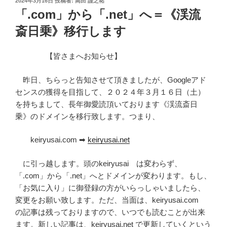
2024年3月16日
投稿者:
高田 謹之祐
稿
「.com」から「.net」へ＝《渓流
日:
斎日乗》移行します
【皆さまへお知らせ】
昨日、ちらっと告知させて頂きましたが、Googleアド
センスの獲得を目指して、２０２４年３月１６日（土）
を持ちまして、長年御愛読頂いております《渓流斎日
乗》のドメインを移行致します。つまり、
keiryusai.com ➡
keiryusai.net
に引っ越します。頭のkeiryusai は変わらず、
「.com」から「.net」へとドメインが変わります。もし、
「お気に入り」に御登録の方がいらっしゃいましたら、
変更をお願い致します。ただ、当面は、keiryusai.com
の記事は残っておりますので、いつでも読むことが出来
ます。新しい記事は、keiryusai.net で更新していくという