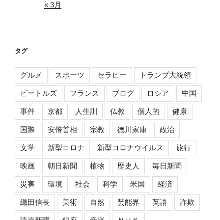
« 3月
タグ
グルメ
スポーツ
セラピー
トランプ大統領
ビートルズ
フランス
ブログ
ロシア
中国
事件
京都
人生訓
仏教
個人的
健康
国際
安倍首相
宗教
徳川家康
政治
文学
新型コロナ
新型コロナウイルス
旅行
映画
朝日新聞
植物
歴史人
毎日新聞
災害
環境
社会
科学
米国
経済
織田信長
美術
自然
芸能界
英語
詐欺