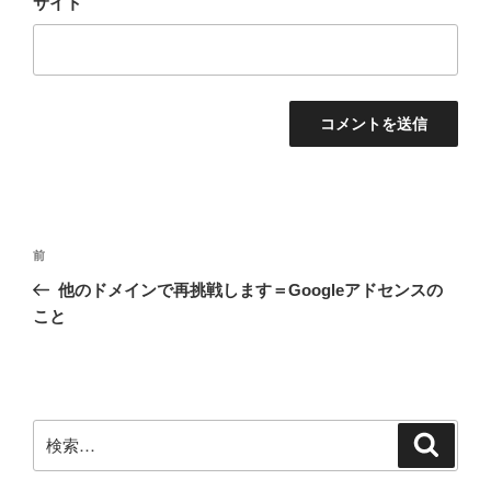
サイト
投
前
前
稿
の
他のドメインで再挑戦します＝Googleアドセンスの
ナ
投
こと
ビ
稿
ゲ
ー
シ
検
検
ョ
索
索:
ン