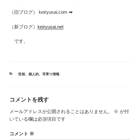
（旧ブログ） keiryusai.com ➡
（新ブログ）
keiryusai.net
です。
カ
世相
、
個人的
、
耳寄り情報
テ
ゴ
リ
ー
コメントを残す
メールアドレスが公開されることはありません。
※
が付
いている欄は必須項目です
コメント
※