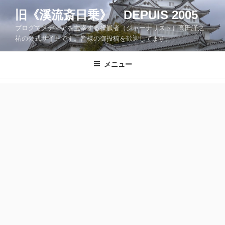
コ
旧《溪流斎日乗》 DEPUIS 2005
ン
ブログでメディアを主宰する操觚者（ジャーナリスト）高田謹之
テ
祐の公式サイトです。皆様の御投稿を歓迎してます。
ン
ツ
メニュー
へ
ス
キ
ッ
プ