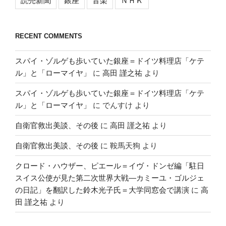
読売新聞
銀座
音楽
ＮＨＫ
RECENT COMMENTS
スパイ・ゾルゲも歩いていた銀座＝ドイツ料理店「ケテ
ル」と「ローマイヤ」
に
高田 謹之祐
より
スパイ・ゾルゲも歩いていた銀座＝ドイツ料理店「ケテ
ル」と「ローマイヤ」
に
でんすけ
より
自衛官救出美談、その後
に
高田 謹之祐
より
自衛官救出美談、その後
に
鞍馬天狗
より
クロード・ハウザー、ピエール＝イヴ・ドンゼ編「駐日
スイス公使が見た第二次世界大戦―カミーユ・ゴルジェ
の日記」を翻訳した鈴木光子氏＝大学同窓会で講演
に
高
田 謹之祐
より