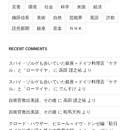
災害
環境
社会
科学
米国
経済
織田信長
美術
自然
芸能界
英語
詐欺
読売新聞
銀座
音楽
ＮＨＫ
RECENT COMMENTS
スパイ・ゾルゲも歩いていた銀座＝ドイツ料理店「ケテ
ル」と「ローマイヤ」
に
高田 謹之祐
より
スパイ・ゾルゲも歩いていた銀座＝ドイツ料理店「ケテ
ル」と「ローマイヤ」
に
でんすけ
より
自衛官救出美談、その後
に
高田 謹之祐
より
自衛官救出美談、その後
に
鞍馬天狗
より
クロード・ハウザー、ピエール＝イヴ・ドンゼ編「駐日