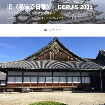
コ
旧《溪流斎日乗》 DEPUIS 2005
ン
ブログでメディアを主宰する操觚者（ジャーナリスト）高田謹之
テ
祐の公式サイトです。皆様の御投稿を歓迎してます。
ン
ツ
メニュー
へ
ス
キ
ッ
プ