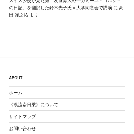
スイス公使が見た第二次世界大戦―カミーユ・ゴルジェ
の日記」を翻訳した鈴木光子氏＝大学同窓会で講演
に
高
田 謹之祐
より
ABOUT
ホーム
《溪流斎日乗》について
サイトマップ
お問い合わせ