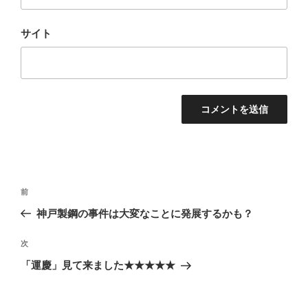
サイト
投
前
前
稿
の
神戸製鋼の事件は大変なことに発展するかも？
ナ
投
ビ
稿
次
次
ゲ
の
「運慶」見て来ました★★★★★
投
ー
稿
シ