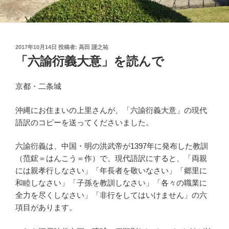
投
2017年10月14日
投稿者:
高田 謹之祐
稿
「六諭衍義大意」を読んで
日:
京都・二条城
沖縄にお住まいの上里さんが、「六諭衍義大意」の現代
語訳のコピーを送ってくださいました。
六諭衍義は、中国・明の洪武帝が1397年に発布した教訓
（范鋐＝はんこう＝作）で、現代語訳にすると、「両親
には親孝行しなさい」「年長者を敬いなさい」「郷里に
和睦しなさい」「子孫を教訓しなさい」「各々の職業に
全力を尽くしなさい」「非行をしてはいけません」の六
項目があります。