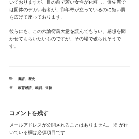
いておりますが、目の前で若い女性が化粧し、優先席で
は図体のデカい若者が、御年寄が立っているのに短い脚
を広げて座っております。
彼らにも、この六諭衍義大意を読んでもらい、感想を聞
かせてもらいたいものですが、その場で破られそうで
す。
カ
書評
、
歴史
テ
タ
教育勅語
、
教訓
、
道徳
ゴ
グ
リ
ー
コメントを残す
メールアドレスが公開されることはありません。
※
が付
いている欄は必須項目です