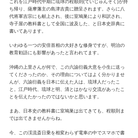
これを江戸時代中期に琉球の程順則(ていじゅんそく)が持
ち帰り、薩摩藩主の島津吉貴に贈呈されます。さらに八
代将軍吉宗にも献上され、後に室鳩巣により和訳され、
寺子屋の教科書として全国に波及した、と日本史辞典に
書いてあります。
いわゆる一つの安倍首相の大好きな修身ですが、明治の
教育勅語にも影響があったと言われてます。
沖縄の上里さんが何で、この六諭衍義大意を小生に送っ
てくださったのか、その理由についてはよく分かりませ
んが、六諭衍義を日本に伝えた人は、琉球人だったこ
と。江戸時代、琉球と明、清とはかなり交流があったこ
とを伝えたかったのではないかと思います。
まあ、日本史の教科書に室鳩巣は出てきても、程順則ま
では出てきませんからね。
今、この渓流斎日乗を相変わらず電車の中でスマホで書