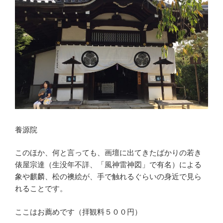
養源院
このほか、何と言っても、画壇に出てきたばかりの若き
俵屋宗達（生没年不詳、「風神雷神図」で有名）による
象や麒麟、松の襖絵が、手で触れるぐらいの身近で見ら
れることです。
ここはお薦めです（拝観料５００円）