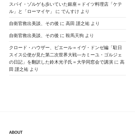
スパイ・ゾルゲも歩いていた銀座＝ドイツ料理店「ケテ
ル」と「ローマイヤ」
に
でんすけ
より
自衛官救出美談、その後
に
高田 謹之祐
より
自衛官救出美談、その後
に
鞍馬天狗
より
クロード・ハウザー、ピエール＝イヴ・ドンゼ編「駐日
スイス公使が見た第二次世界大戦―カミーユ・ゴルジェ
の日記」を翻訳した鈴木光子氏＝大学同窓会で講演
に
高
田 謹之祐
より
ABOUT