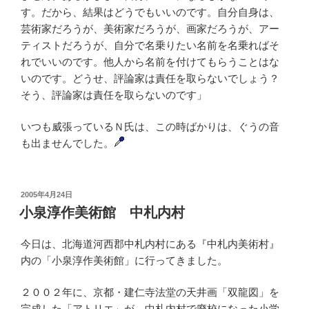
す。だから、結果はどうでもいいのです。自分自身は、
芸術家だろうが、美術家だろうが、画家だろうが、アー
ティストだろうが、自分で名乗りたい名前を名乗ればそ
れでいいのです。他人から名前を付けてもらうことはな
いのです。どうせ、評論家は責任を取らないでしょう？
そう、評論家は責任を取らないのです」
いつも威張っているＮ氏は、この時ばかりは、ぐうの音
も出ませんでした。
投
2005年4月24日
稿
小泉淳作美術館 中札内村
日:
今日は、北海道河西郡中札内村にある『中札内美術村』
内の「小泉淳作美術館」に行ってきました。
２００２年に、京都・建仁寺法堂の天井画「双龍図」を
完成した「アトリエ」が、中札内村で廃校になった小学