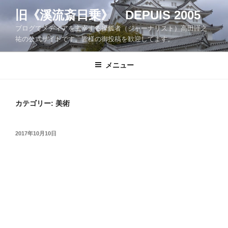
コ
旧《溪流斎日乗》 DEPUIS 2005
ン
ブログでメディアを主宰する操觚者（ジャーナリスト）高田謹之
テ
祐の公式サイトです。皆様の御投稿を歓迎してます。
ン
ツ
メニュー
へ
ス
キ
ッ
カテゴリー:
美術
プ
投
2017年10月10日
稿
日: