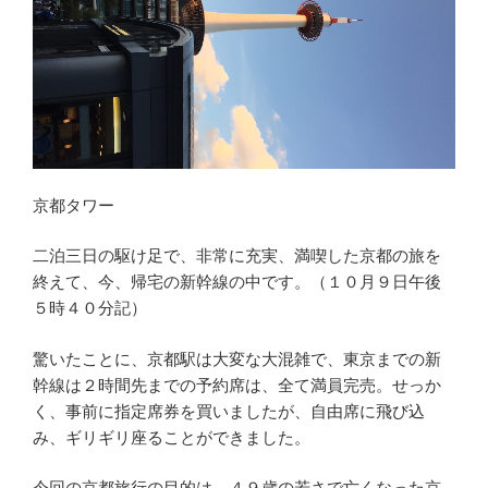
京都タワー
二泊三日の駆け足で、非常に充実、満喫した京都の旅を
終えて、今、帰宅の新幹線の中です。（１０月９日午後
５時４０分記）
驚いたことに、京都駅は大変な大混雑で、東京までの新
幹線は２時間先までの予約席は、全て満員完売。せっか
く、事前に指定席券を買いましたが、自由席に飛び込
み、ギリギリ座ることができました。
今回の京都旅行の目的は、４９歳の若さで亡くなった京