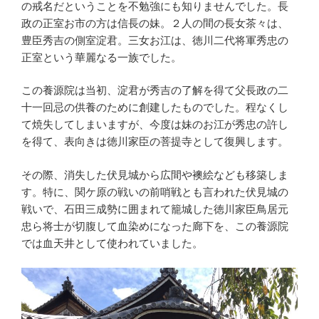
の戒名だということを不勉強にも知りませんでした。長
政の正室お市の方は信長の妹。２人の間の長女茶々は、
豊臣秀吉の側室淀君。三女お江は、徳川二代将軍秀忠の
正室という華麗なる一族でした。
この養源院は当初、淀君が秀吉の了解を得て父長政の二
十一回忌の供養のために創建したものでした。程なくし
て焼失してしまいますが、今度は妹のお江が秀忠の許し
を得て、表向きは徳川家臣の菩提寺として復興します。
その際、消失した伏見城から広間や襖絵なども移築しま
す。特に、関ケ原の戦いの前哨戦とも言われた伏見城の
戦いで、石田三成勢に囲まれて籠城した徳川家臣鳥居元
忠ら将士が切腹して血染めになった廊下を、この養源院
では血天井として使われていました。