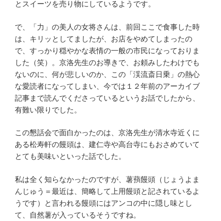
とスイーツを売り物にしているようです。
で、「力」の美人の女将さんは、前回ここで食事した時
は、キリッとしてましたが、お店をやめてしまったの
で、すっかり穏やかな表情の一般の市民になっておりま
した（笑）。京洛先生のお導きで、お頼みしたわけでも
ないのに、何が悲しいのか、この「渓流斎日乗」の熱心
な愛読者になってしまい、今では１２年前のアーカイブ
記事まで読んでくださっているというお話でしたから、
有難い限りでした。
この懇話会で面白かったのは、京洛先生が清水寺近くに
ある松寿軒の饅頭は、建仁寺や高台寺にもおさめていて
とても美味いといった話でした。
私は全く知らなかったのですが、薯蕷饅頭（じょうよま
んじゅう＝最近は、簡略して上用饅頭と記されているよ
うです）と言われる饅頭にはアンコの中に隠し味とし
て、自然薯が入っているそうですね。