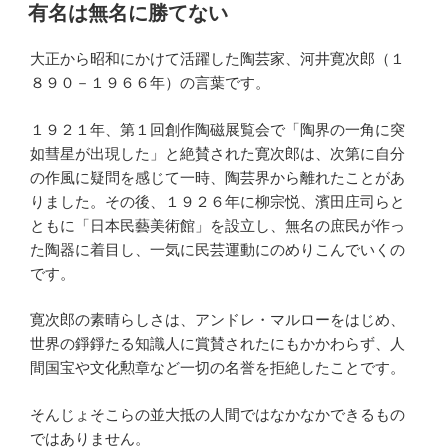
稿
有名は無名に勝てない
日:
大正から昭和にかけて活躍した陶芸家、河井寛次郎（１
８９０－１９６６年）の言葉です。
１９２１年、第１回創作陶磁展覧会で「陶界の一角に突
如彗星が出現した」と絶賛された寛次郎は、次第に自分
の作風に疑問を感じて一時、陶芸界から離れたことがあ
りました。その後、１９２６年に柳宗悦、濱田庄司らと
ともに「日本民藝美術館」を設立し、無名の庶民が作っ
た陶器に着目し、一気に民芸運動にのめりこんでいくの
です。
寛次郎の素晴らしさは、アンドレ・マルローをはじめ、
世界の錚錚たる知識人に賞賛されたにもかかわらず、人
間国宝や文化勲章など一切の名誉を拒絶したことです。
そんじょそこらの並大抵の人間ではなかなかできるもの
ではありません。