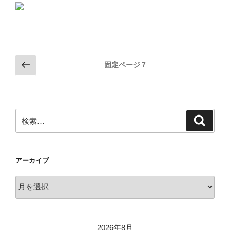
投
前
固定ページ
7
の
稿
ペ
の
ー
ペ
ジ
検
検
ー
索
索:
ジ
送
アーカイブ
り
ア
ー
カ
イ
2026年8月