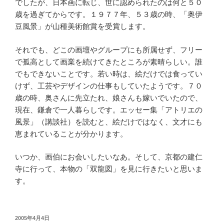
でしたが、日本画に転じ、世に認められたのは何と５０
歳を過ぎてからです。１９７７年、５３歳の時、「奥伊
豆風景」が山種美術館賞を受賞します。
それでも、どこの画壇やグループにも所属せず、フリー
で孤高として画業を続けてきたところが素晴らしい。誰
でもできないことです。若い時は、絵だけでは食ってい
けず、工芸やデザインの仕事もしていたようです。７０
歳の時、奥さんに先立たれ、娘さんも嫁いでいたので、
現在、鎌倉で一人暮らしです。エッセー集「アトリエの
風景」（講談社）を読むと、絵だけではなく、文才にも
恵まれていることが分かります。
いつか、画伯にお会いしたいなあ。そして、京都の建仁
寺に行って、本物の「双龍図」を見に行きたいと思いま
す。
投
2005年4月4日