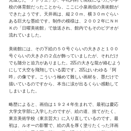
校の体育館だったことから、ここに小泉画伯の美術館が
できたようです。天井画は、縦２０ｍ、横３０ｍぐらい
ある巨大な墨絵です。制作の模様は、２００２年にＮＨ
Ｋの「日曜美術館」で放送され、館内でもそのビデオが
流れていました。
美術館には、その下絵の５０号ぐらいの大きさと１００
号ぐらいの大きさの２点が飾っていましたが、それだけ
でも随分と迫力がありました。2匹の大きな龍が絡むよう
にして大空を飛翔している図です。2匹はいわゆる「阿
吽」の像です。こういう極めて難しい画材を、墨だけで
描いているのですから、本当に涙が出るくらい感動して
しまいました。
略歴によると、画伯は１９２４年生まれで、最初は慶応
大学文学部に入学したのですが、絵の道、捨てがたく、
東京美術学校（東京芸大）に入り直しているのです。最
初は、ルオーの影響で、絵の具を厚く塗りたくった洋画