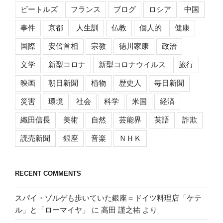
ビートルズ
フランス
ブログ
ロシア
中国
事件
京都
人生訓
仏教
個人的
健康
国際
安倍首相
宗教
徳川家康
政治
文学
新型コロナ
新型コロナウイルス
旅行
映画
朝日新聞
植物
歴史人
毎日新聞
災害
環境
社会
科学
米国
経済
織田信長
美術
自然
芸能界
英語
詐欺
読売新聞
銀座
音楽
ＮＨＫ
RECENT COMMENTS
スパイ・ゾルゲも歩いていた銀座＝ドイツ料理店「ケテ
ル」と「ローマイヤ」
に
高田 謹之祐
より