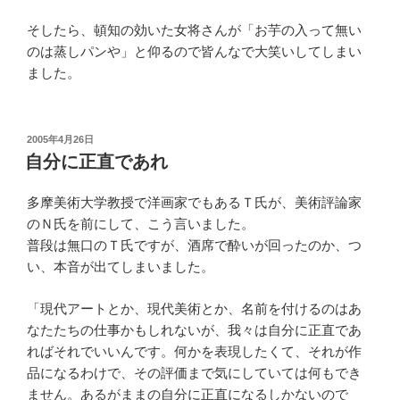
そしたら、頓知の効いた女将さんが「お芋の入って無い
のは蒸しパンや」と仰るので皆んなで大笑いしてしまい
ました。
投
2005年4月26日
稿
自分に正直であれ
日:
多摩美術大学教授で洋画家でもあるＴ氏が、美術評論家
のＮ氏を前にして、こう言いました。
普段は無口のＴ氏ですが、酒席で酔いが回ったのか、つ
い、本音が出てしまいました。
「現代アートとか、現代美術とか、名前を付けるのはあ
なたたちの仕事かもしれないが、我々は自分に正直であ
ればそれでいいんです。何かを表現したくて、それが作
品になるわけで、その評価まで気にしていては何もでき
ません。あるがままの自分に正直になるしかないので