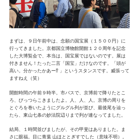
まずは、９日午前中は、念願の国宝展（１５００円）に
行ってきました。京都国立博物館開館１２０周年を記念
した大博覧会で、本当は、国宝展ではないのです。展は
付きません！たった二言「国宝」だけなのです。「頭が
高い。分かったかあー⁉︎ 」というスタンスです。威張って
ますねえ（笑）
開館時間の午前９時半。市バスで、京博前で降りたとこ
ろ、びっつらこきましたよ。人、人、人。京博の周りを
とぐろを巻いたようにグルグル列が並び、最後尾を辿っ
たら、東山七条の妙法院辺りまで列が連なってました。
結局、１時間並びましたが、その甲斐はありました。ま
さに眼福。目に青葉 山ほととぎすでした（意味不明）。