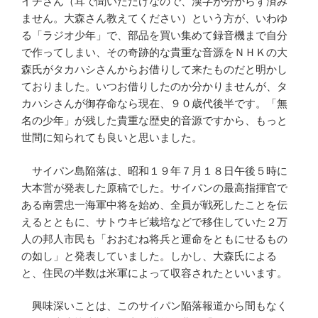
イチさん（耳で聞いただけなので、漢字が分からず済み
ません。大森さん教えてください）という方が、いわゆ
る「ラジオ少年」で、部品を買い集めて録音機まで自分
で作ってしまい、その奇跡的な貴重な音源をＮＨＫの大
森氏がタカハシさんからお借りして来たものだと明かし
ておりました。いつお借りしたのか分かりませんが、タ
カハシさんが御存命なら現在、９０歳代後半です。「無
名の少年」が残した貴重な歴史的音源ですから、もっと
世間に知られても良いと思いました。
サイパン島陥落は、昭和１９年７月１８日午後５時に
大本営が発表した原稿でした。サイパンの最高指揮官で
ある南雲忠一海軍中将を始め、全員が戦死したことを伝
えるとともに、サトウキビ栽培などで移住していた２万
人の邦人市民も「おおむね将兵と運命をともにせるもの
の如し」と発表していました。しかし、大森氏による
と、住民の半数は米軍によって収容されたといいます。
興味深いことは、このサイパン陥落報道から間もなく