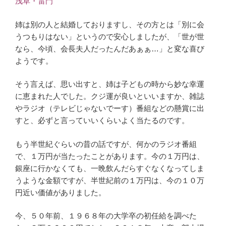
浅草・雷門
姉は別の人と結婚しておりますし、その方とは「別に会
うつもりはない」というので安心しましたが、「世が世
なら、今頃、会長夫人だったんだあぁぁ…」と変な喜び
ようです。
そう言えば、思い出すと、姉は子どもの時から妙な幸運
に恵まれた人でした。クジ運が良いといいますか、雑誌
やラジオ（テレビじゃないでーす）番組などの懸賞に出
すと、必ずと言っていいくらいよく当たるのです。
もう半世紀ぐらいの昔の話ですが、何かのラジオ番組
で、１万円が当たったことがあります。今の１万円は、
銀座に行かなくても、一晩飲んだらすぐなくなってしま
うような金額ですが、半世紀前の１万円は、今の１０万
円近い価値がありました。
今、５０年前、１９６８年の大学卒の初任給を調べた