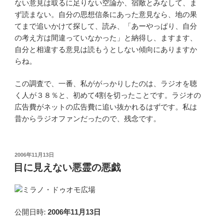
ない意見は取るに足りない空論か、宿敵とみなして、ま
ず読まない。自分の思想信条にあった意見なら、地の果
てまで追いかけて探して、読み、「あーやっぱり、自分
の考え方は間違っていなかった」と納得し、ますます、
自分と相違する意見は読もうとしない傾向にありますか
らね。
この調査で、一番、私ががっかりしたのは、ラジオを聴
く人が３８％と、初めて4割を切ったことです。ラジオの
広告費がネットの広告費に追い抜かれるはずです。私は
昔からラジオファンだったので、残念です。
投
2006年11月13日
稿
目に見えない悪霊の悪戯
日:
ミラノ・ドゥオモ広場
公開日時:
2006年11月13日