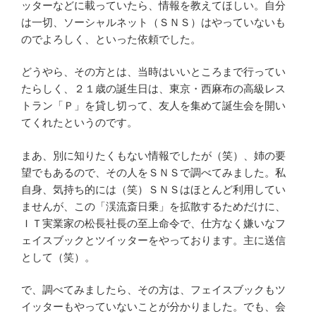
ッターなどに載っていたら、情報を教えてほしい。自分
は一切、ソーシャルネット（ＳＮＳ）はやっていないも
のでよろしく、といった依頼でした。
どうやら、その方とは、当時はいいところまで行ってい
たらしく、２１歳の誕生日は、東京・西麻布の高級レス
トラン「Ｐ」を貸し切って、友人を集めて誕生会を開い
てくれたというのです。
まあ、別に知りたくもない情報でしたが（笑）、姉の要
望でもあるので、その人をＳＮＳで調べてみました。私
自身、気持ち的には（笑）ＳＮＳはほとんど利用してい
ませんが、この「渓流斎日乗」を拡散するためだけに、
ＩＴ実業家の松長社長の至上命令で、仕方なく嫌いなフ
ェイスブックとツイッターをやっております。主に送信
として（笑）。
で、調べてみましたら、その方は、フェイスブックもツ
イッターもやっていないことが分かりました。でも、会