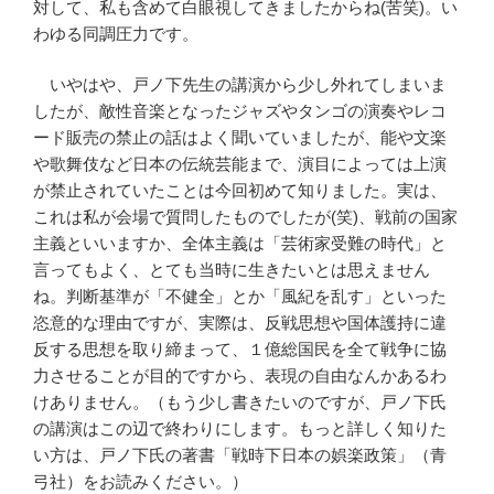
対して、私も含めて白眼視してきましたからね(苦笑)。い
わゆる同調圧力です。
いやはや、戸ノ下先生の講演から少し外れてしまいま
したが、敵性音楽となったジャズやタンゴの演奏やレコ
ード販売の禁止の話はよく聞いていましたが、能や文楽
や歌舞伎など日本の伝統芸能まで、演目によっては上演
が禁止されていたことは今回初めて知りました。実は、
これは私が会場で質問したものでしたが(笑)、戦前の国家
主義といいますか、全体主義は「芸術家受難の時代」と
言ってもよく、とても当時に生きたいとは思えません
ね。判断基準が「不健全」とか「風紀を乱す」といった
恣意的な理由ですが、実際は、反戦思想や国体護持に違
反する思想を取り締まって、１億総国民を全て戦争に協
力させることが目的ですから、表現の自由なんかあるわ
けありません。（もう少し書きたいのですが、戸ノ下氏
の講演はこの辺で終わりにします。もっと詳しく知りた
い方は、戸ノ下氏の著書「戦時下日本の娯楽政策」（青
弓社）をお読みください。）