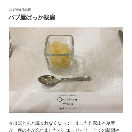
投
2017年9月23日
稿
パブ屋ばっか跋扈
日:
今はほとんど読まれなくなってしまった作家山本夏彦
が、何の本か忘れましたが、エッセイで「全ての新聞や