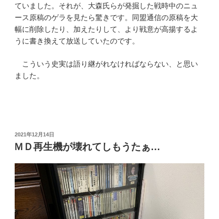
ていました。それが、大森氏らが発掘した戦時中のニュ
ース原稿のゲラを見たら驚きです。同盟通信の原稿を大
幅に削除したり、加えたりして、より戦意が高揚するよ
うに書き換えて放送していたのです。
こういう史実は語り継がれなければならない、と思い
ました。
投
2021年12月14日
稿
ＭＤ再生機が壊れてしもうたぁ…
日: