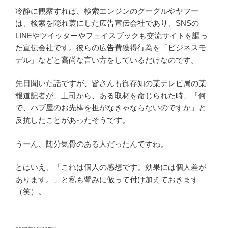
冷静に観察すれば、検索エンジンのグーグルやヤフー
は、検索を隠れ蓑にした広告宣伝会社であり、SNSの
LINEやツイッターやフェイスブックも交流サイトを謳っ
た宣伝会社です。彼らの広告費獲得行為を「ビジネスモ
デル」などと高尚な言い方をしているだけなのです。
先日聞いた話ですが、皆さんも御存知の某テレビ局の某
報道記者が、上司から、ある取材を命じられた時、「何
で、パブ屋のお先棒を担がなきゃならないのですか」と
反抗したことがあったそうです。
うーん、随分気骨のある人だったんですね。
とはいえ、「これは個人の感想です。効果には個人差が
あります。」と私も顰みに倣って付け加えておきます
（笑）。