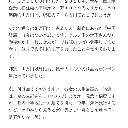
ら、３万０６００円でした。２０１８年、大卒一部上場
企業の初任給の平均が２１万１０３９円ですから、５０
年前の１万円は、現在の７～８万円てとこでしょうか。
その当選金の１万円で、家族５人で新宿にあった「中国
飯店」（今はないと思います。グルメ王の辻下さんなら
御存知かもしれませんが）でお腹いっぱい食事してまだ
余り、残りで真冬用の毛布を買ったことを覚えておりま
す。
姉は、１万円以外にも、数千円ぐらいの商品もボンボン
当たっていました。
あ、付け加えておきますと、彼女の人生最高の「当選」
は、今の旦那さんじゃないでしょうか。職業は秘密です
が、都内一等地に一戸建てを持ち、毎年、海外旅行する
など庶民の私から見ると実に羨ましい暮らしを送ってい
ますからね（笑）。