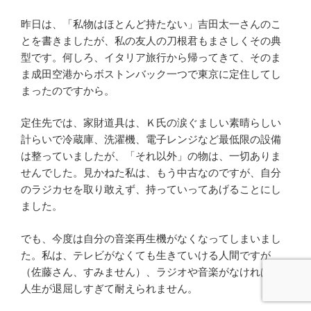
昨日は、「私物はほとんど持たない」吉田太一さんのこ
とを書きましたが、私の友人の刀根君もまさしくその典
型です。何しろ、イタリア旅行から帰ってきて、そのま
ま成田空港からボストンバック一つで東京に定住してし
まったのですから。
定住先では、家財道具は、Ｋ氏の涙ぐましい素晴らしい
計らいで冷蔵庫、洗濯機、電子レンジなど最低限の設備
は整っていましたが、「それ以外」の物は、一切ありま
せんでした。見かねた私は、もう中古なのですが、自分
のラジカセを取り敢えず、持っていってあげることにし
ました。
でも、今度は自分の音楽再生機がなくなってしまいまし
た。私は、テレビがなくても生きていける人間ですが
（佐藤さん、すみません）、ラジオや音楽がなければ、
人生が退屈しすぎて耐えられません。