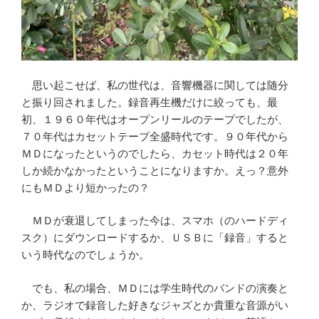
思い起こせば、私の世代は、音響機器に関しては随分
と振り回されました。録音再生機だけに絞っても、最
初、１９６０年代はオープンリールのテープでしたが、
７０年代はカセットテープ全盛時代です。９０年代から
ＭＤになったというのでしたら、カセット時代は２０年
しか続かなかったということになりますか。えっ？意外
にもＭＤより短かったの？
ＭＤが衰退してしまった今は、スマホ（のハードディ
スク）にダウンロードするか、ＵＳＢに「録音」すると
いう時代なのでしょうか。
でも、私の場合、ＭＤには学生時代のバンドの演奏と
か、ラジオで録音した好きなジャズとか貴重な音源がい