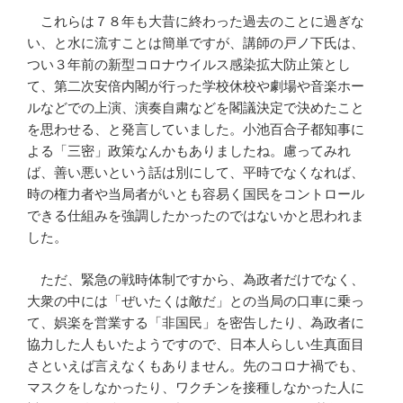
これらは７８年も大昔に終わった過去のことに過ぎな
い、と水に流すことは簡単ですが、講師の戸ノ下氏は、
つい３年前の新型コロナウイルス感染拡大防止策とし
て、第二次安倍内閣が行った学校休校や劇場や音楽ホー
ルなどでの上演、演奏自粛などを閣議決定で決めたこと
を思わせる、と発言していました。小池百合子都知事に
よる「三密」政策なんかもありましたね。慮ってみれ
ば、善い悪いという話は別にして、平時でなくなれば、
時の権力者や当局者がいとも容易く国民をコントロール
できる仕組みを強調したかったのではないかと思われま
した。
ただ、緊急の戦時体制ですから、為政者だけでなく、
大衆の中には「ぜいたくは敵だ」との当局の口車に乗っ
て、娯楽を営業する「非国民」を密告したり、為政者に
協力した人もいたようですので、日本人らしい生真面目
さといえば言えなくもありません。先のコロナ禍でも、
マスクをしなかったり、ワクチンを接種しなかった人に