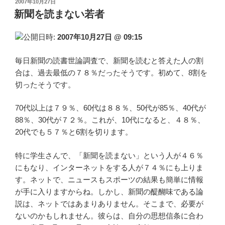
投
2007年10月27日
稿
新聞を読まない若者
日:
公開日時:
2007年10月27日 @ 09:15
毎日新聞の読書世論調査で、新聞を読むと答えた人の割
合は、過去最低の７８％だったそうです。初めて、8割を
切ったそうです。
70代以上は７９％、60代は８８％、50代が85％、40代が
88％、30代が７２％。これが、10代になると、４８％、
20代でも５７％と6割を切ります。
特に学生さんで、「新聞を読まない」という人が４６％
にもなり、インターネットをする人が７４％にも上りま
す。ネットで、ニュースもスポーツの結果も簡単に情報
が手に入りますからね。しかし、新聞の醍醐味である論
説は、ネットではあまりありません。そこまで、必要が
ないのかもしれません。彼らは、自分の思想信条に合わ