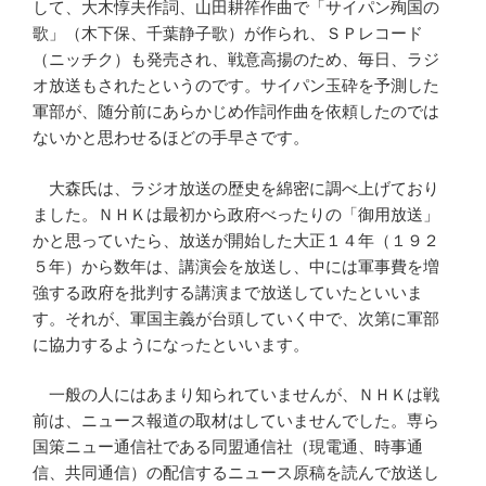
して、大木惇夫作詞、山田耕筰作曲で「サイパン殉国の
歌」（木下保、千葉静子歌）が作られ、ＳＰレコード
（ニッチク）も発売され、戦意高揚のため、毎日、ラジ
オ放送もされたというのです。サイパン玉砕を予測した
軍部が、随分前にあらかじめ作詞作曲を依頼したのでは
ないかと思わせるほどの手早さです。
大森氏は、ラジオ放送の歴史を綿密に調べ上げており
ました。ＮＨＫは最初から政府べったりの「御用放送」
かと思っていたら、放送が開始した大正１４年（１９２
５年）から数年は、講演会を放送し、中には軍事費を増
強する政府を批判する講演まで放送していたといいま
す。それが、軍国主義が台頭していく中で、次第に軍部
に協力するようになったといいます。
一般の人にはあまり知られていませんが、ＮＨＫは戦
前は、ニュース報道の取材はしていませんでした。専ら
国策ニュー通信社である同盟通信社（現電通、時事通
信、共同通信）の配信するニュース原稿を読んで放送し