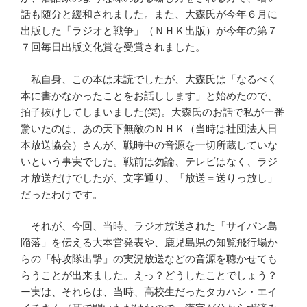
話も随分と緩和されました。また、大森氏が今年６月に
出版した「ラジオと戦争」（ＮＨＫ出版）が今年の第７
７回毎日出版文化賞を受賞されました。
私自身、この本は未読でしたが、大森氏は「なるべく
本に書かなかったことをお話しします」と始めたので、
拍子抜けしてしまいました(笑)。大森氏のお話で私が一番
驚いたのは、あの天下無敵のＮＨＫ（当時は社団法人日
本放送協会）さんが、戦時中の音源を一切所蔵していな
いという事実でした。戦前は勿論、テレビはなく、ラジ
オ放送だけでしたが、文字通り、「放送＝送りっ放し」
だったわけです。
それが、今回、当時、ラジオ放送された「サイパン島
陥落」を伝える大本営発表や、鹿児島県の知覧飛行場か
らの「特攻隊出撃」の実況放送などの音源を聴かせても
らうことが出来ました。えっ？どうしたことでしょう？
ー実は、それらは、当時、高校生だったタカハシ・エイ