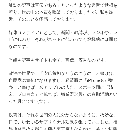
雑誌の記事は宣伝である」といったような趣旨で世相を
斬り、世の中の本質を喝破しておりましたが、私も最
近、そのことを痛感しております。
媒体（メディア）として、新聞・雑誌が、ラジオやテレ
ビに代わり、それがネットに代わっても窮極的には同じ
なのです。
番組も記事もサイトも全て、宣伝、広告なのです。
政治の世界で、「安倍首相がどうのこうの」と書けば、
自民党の宣伝になりますし、経済面に「iPhone８が発
売」と書けば、米アップルの広告、スポーツ面に「清
宮、プロ宣言」と載れば、職業野球興行の宣撫活動とい
った具合です（笑）。
以前は、それを世間の人に分からないように、巧妙な手
口で、いわゆるサブリミナル効果を狙っていました。福
島原発事故を起こす前の東京電力なんかは、莫大な広報