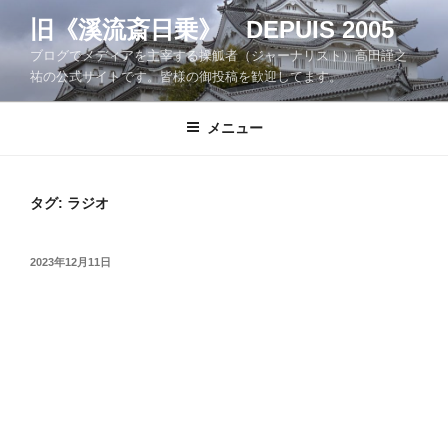
コ
旧《溪流斎日乗》 DEPUIS 2005
ン
ブログでメディアを主宰する操觚者（ジャーナリスト）高田謹之
テ
祐の公式サイトです。皆様の御投稿を歓迎してます。
ン
ツ
メニュー
へ
ス
キ
ッ
タグ:
ラジオ
プ
投
2023年12月11日
稿
日: