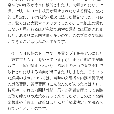
楽やその施設が徐々に検閲されたり、閉鎖されたり、上
演、上映、レコード販売が禁止されたりする様を、歴史
的に丹念に、その政策を逐次に追った報告でした。内容
は、驚くほど大変マニアックでしたが、これ以上の漏れ
はないと思われるほど完璧で綿密な調査には圧倒されま
した。あまりにも内容量が多いので、このブログで御紹
介できることはほんのわずかです。
今、ＮＨＫ朝のドラマで、笠置シヅ子をモデルにした
「東京ブギウギ」をやっていますが、まさに戦時中が舞
台で、上演が禁止されたり、風紀上の理由で直立不動で
歌わされたりする場面が出てきたりしました。こういっ
た娯楽の規制については、当時の文部省や内務省警保局
の風俗警察、興行警察（こんなんのがあったとは！）、
特高や、それに内閣情報部（局）が監督官庁として実際
に取り締まりや政策を行って来ましたが、このような娯
楽禁止や「弾圧」政策はほとんど「閣議決定」で決めら
れていたというのです。