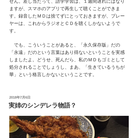
せん。差し当たって、語学学習は、１週間遅れにはなり
ますが、スマホのアプリで再生して聴くことができま
す。録音したＭＤは捨てずにとっておきますが、プレー
ヤーは、これからラジオとＣＤを聴くしかないようで
す。
でも、こういうことがあると、「永久保存版」だの
「永遠」だのという言葉はあり得ないということを実感
しましたよ。どうせ、死んだら、私のＭＤもゴミとして
処分されることでしょうし、まあ、「生きているうちが
華」という格言しかないということです。
投
2018年7月6日
稿
実姉のシンデレラ物語？
日: