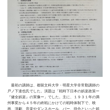
最初の講師は、都留文科大学・明星大学非常勤講師の
戸ノ下達也氏でした。演題は「戦時下日本の娯楽政策ー
『健全娯楽』の実像ー」でした。主に、１９３１年の満
州事変から４５年の終戦にかけての戦時体制下で、映
画、演劇、音楽やダンスホール、バー、待合といった娯