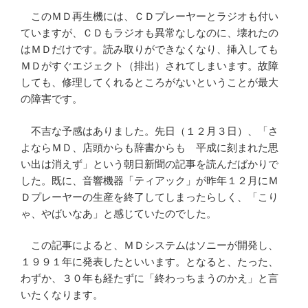
このＭＤ再生機には、ＣＤプレーヤーとラジオも付い
ていますが、ＣＤもラジオも異常なしなのに、壊れたの
はＭＤだけです。読み取りができなくなり、挿入しても
ＭＤがすぐエジェクト（排出）されてしまいます。故障
しても、修理してくれるところがないということが最大
の障害です。
不吉な予感はありました。先日（１２月３日）、「さ
よならＭＤ、店頭からも辞書からも 平成に刻まれた思
い出は消えず」という朝日新聞の記事を読んだばかりで
した。既に、音響機器「ティアック」が昨年１２月にＭ
Ｄプレーヤーの生産を終了してしまったらしく、「こり
ゃ、やばいなあ」と感じていたのでした。
この記事によると、ＭＤシステムはソニーが開発し、
１９９１年に発表したといいます。となると、たった、
わずか、３０年も経たずに「終わっちまうのかえ」と言
いたくなります。