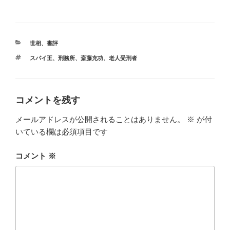
カ
世相
、
書評
テ
タ
スパイ王
、
刑務所
、
斎藤充功
、
老人受刑者
ゴ
グ
リ
ー
コメントを残す
メールアドレスが公開されることはありません。
※
が付
いている欄は必須項目です
コメント
※