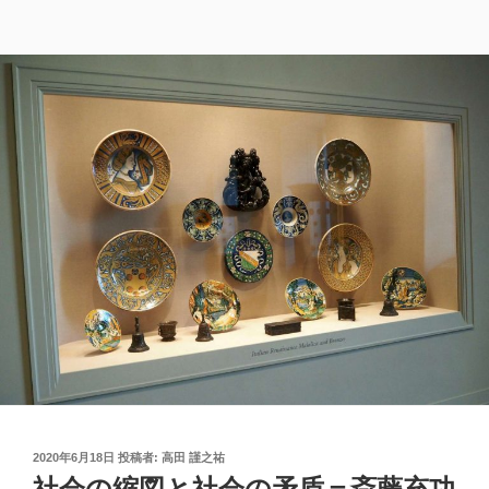
投
2020年6月18日
投稿者:
高田 謹之祐
稿
社会の縮図と社会の矛盾＝斎藤充功