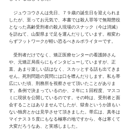
ジュウコウさんは先日、７９歳の誕生日を迎えられま
したが、至ってお元気で、本書では殺人罪等で無期懲役
となった高齢受刑者の殺人現場のスナック（今は消滅）
を訪ねて、山梨県まで足を運んだりしています。相変わ
らずフットワークが軽い恐るべきルポライターです。
受刑者だけでなく、矯正医療センターの看護師さん
や、元矯正局長らにもインタビューしていますが、正
直、あまり楽しい話はなく、スカッとする話も出てきま
せん。死刑問題の質問には口を噤んだりします。私も帯
広にいた頃、刑務所を視察させて頂いたことがありま
す。条例で決まっているのか、２年に１回程度、マスコ
ミに現状を公開しているのです。その時は、受刑者と面
会することはありませんでしたが、獄舎というか誰もい
ない独房とかは見学させて頂きました。帯広は、真冬は
マイナス３５度にもなる極寒の地ですから、冬は寒くて
大変だろうなあ、と実感しました。