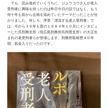
でも、読み進めていくうちに、ジュウコウさんが老人
受刑者に興味を持ったのは昨日今日の話ではなく、もう
何十年も前から企画を温めていたテーマだったことが分
かりました。何しろ、序章「漂流する老人受刑者」で
は、今から３６年も昔の１９８４年１０月にインタビュ
ーした呉刑務支所（現広島刑務所呉拘置支所）の大正生
まれの老受刑者らが登場します。刑務所取材歴４０年
弱、筋金入りだったのです。