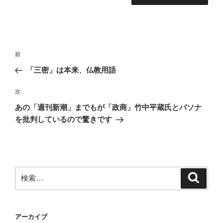
投
前
前
稿
の
「三密」は本来、仏教用語
ナ
投
ビ
稿
次
次
ゲ
の
あの「週刊新潮」までもが「政商」竹中平蔵氏とパソナ
投
ー
を批判しているので驚きです
稿
シ
ョ
ン
検
検
索
索:
アーカイブ