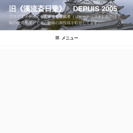
コ
旧《溪流斎日乗》 DEPUIS 2005
ン
ブログでメディアを主宰する操觚者（ジャーナリスト）高田謹之
テ
祐の公式サイトです。皆様の御投稿を歓迎してます。
ン
ツ
メニュー
へ
ス
キ
ッ
プ