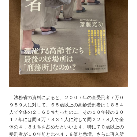
法務省の資料によると、２００７年の全受刑者７万０
９８９人に対して、６５歳以上の高齢受刑者は１８８４
人で全体の２．６５％だったのに、その１０年後の２０
１７年には同４万７３３１人に対して同２２７８人で全
体の４．８１％を占めたといいます。特に７０歳以上の
受刑者が１０年前と比べ４．８倍と急増。さらに再入所