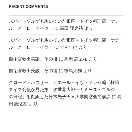
RECENT COMMENTS
スパイ・ゾルゲも歩いていた銀座＝ドイツ料理店「ケテ
ル」と「ローマイヤ」
に
高田 謹之祐
より
スパイ・ゾルゲも歩いていた銀座＝ドイツ料理店「ケテ
ル」と「ローマイヤ」
に
でんすけ
より
自衛官救出美談、その後
に
高田 謹之祐
より
自衛官救出美談、その後
に
鞍馬天狗
より
クロード・ハウザー、ピエール＝イヴ・ドンゼ編「駐日
スイス公使が見た第二次世界大戦―カミーユ・ゴルジェ
の日記」を翻訳した鈴木光子氏＝大学同窓会で講演
に
高
田 謹之祐
より