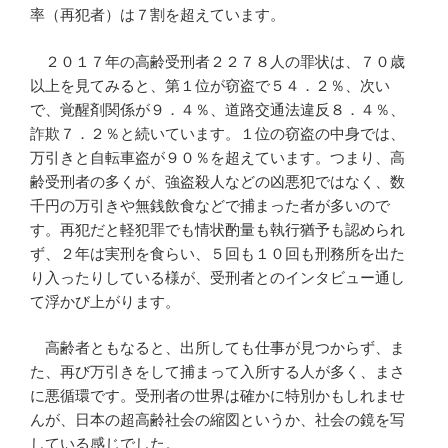
率（再犯者）は７割を超えています。
２０１７年の高齢受刑者２２７８人の罪状は、７０歳
以上を見てみると、第１位が窃盗で５４．２％、次い
で、覚醒剤関係が９．４％、道路交通法違反８．４％、
詐欺７．２％と続いています。１位の窃盗の中身では、
万引きと自転車盗が９０％を超えています。つまり、高
齢受刑者の多くが、強盗殺人などの凶悪犯ではなく、数
千円の万引きや無銭飲食などで捕まった者が多いので
す。再犯だと軽犯罪でも情状酌量も執行猶予も認められ
ず、２年は実刑を食らい、５回も１０回も刑務所を出た
り入ったりしている様が、受刑者とのインタビュー通し
て浮かび上がります。
高齢者ともなると、出所しても仕事が見つからず、ま
た、再び万引きをして捕まって入所する人が多く、まさ
に悪循環です。受刑者の世界は確かに特別かもしれませ
んが、日本の超高齢社会の縮図というか、社会の鏡を写
している感じでした。