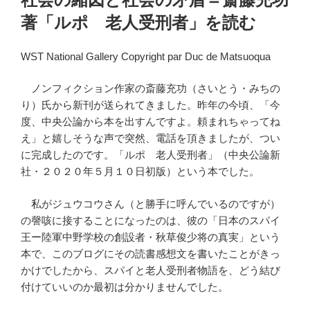
日:
著「ルポ 老人受刑者」を読む
WST National Gallery Copyright par Duc de Matsuoqua
ノンフィクション作家の斎藤充功（さいとう・みちの
り）氏から新刊が送られてきました。昨年の今頃、「今
度、中央公論から本を出すんですよ。頼まれちゃってね
え」と嬉しそうな声で突然、電話を頂きましたが、つい
に完成したのです。「ルポ 老人受刑者」（中央公論新
社・２０２０年５月１０日初版）という本でした。
私がジュウコウさん（と勝手に呼んでいるのですが）
の謦咳に接することになったのは、彼の「日本のスパイ
王ー陸軍中野学校の創設者・秋草俊少将の真実」という
本で、このブログにその読書感想文を書いたことがきっ
かけでしたから、スパイと老人受刑者物語を、どう結び
付けていいのか最初は分かりませんでした。