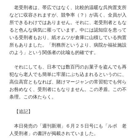
老受刑者は、帯広ではなく、比較的温暖な呉拘置支所
などに収容されますが、競争率（？）が高く、全員が入
所できるわけではありません。それに、老受刑者ともな
ると色んな病気に罹っています。中には認知症を患って
いる受刑者もおり、紙オムツが倉庫に山積している拘置
所もありました。「刑務所というより、病院か福祉施設
のよう」という関係者の比喩も的確です。
それにしても、日本では数百円のお菓子を盗んでも再
犯なら老人でも簡単に牢屋にぶち込まれるというのに、
高位高官ともなれば、賭けマージャンの常習犯でも何ら
お咎めなく、受刑者にもなりません。この矛盾。この不
条理。この体たらく。
【追記】
本日発売の「週刊新潮」６月２５日号にも「ルポ 老
人受刑者」の書評が掲載されていました。