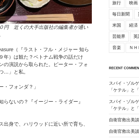
旅行
映画
毎日新聞
米国
経済
０円 近くの大手出版社の編集者が通い
。
芸能界
英
音楽
ＮＨ
easure
（『ラスト・フル・メジャー 知ら
９年）は観た？ベトナム戦争の話だけ
ンの演説から取られた。ピーター・フォ
RECENT COMMEN
つ…」と私。
スパイ・ゾル
ー・フォンダ？」
「ケテル」と
スパイ・ゾル
知らないの？『イージー・ライダー』
「ケテル」と
自衛官救出美
出身で、ハリウッドに近い所で育ち、
自衛官救出美