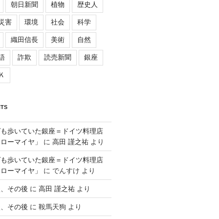
朝日新聞
植物
歴史人
災害
環境
社会
科学
織田信長
美術
自然
語
詐欺
読売新聞
銀座
Ｋ
TS
ゲも歩いていた銀座＝ドイツ料理店
「ローマイヤ」
に
高田 謹之祐
より
ゲも歩いていた銀座＝ドイツ料理店
「ローマイヤ」
に
でんすけ
より
談、その後
に
高田 謹之祐
より
談、その後
に
鞍馬天狗
より