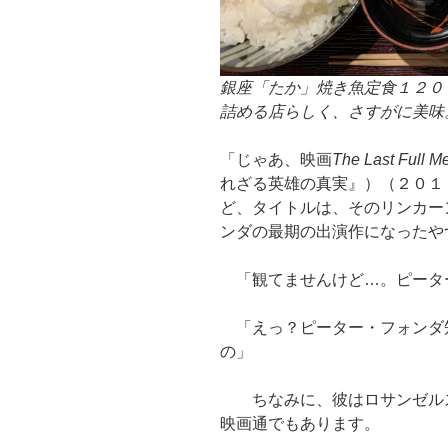
銀座「たか」焼き魚定食１２０
詰める店らしく、さすがに美味
「じゃあ、映画
The Last Full M
れざる英雄の真実』）（２０１
ど、タイトルは、そのリンカー
ンダの最期の出演作になったや
「観てませんけど…。ピータ
「えっ？ピーター・フォンダ
の」
ちなみに、彼はロサンゼルス
映画通でもあります。