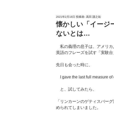
投
2021年2月18日
投稿者:
高田 謹之祐
稿
懐かしい「イージ
日:
ないとは…
私の義理の息子は、アメリカ
英語のフレーズを試す「実験台
先日も会った時に、
I gave the last full measur
と、試してみたら、
「リンカーンのゲティスバーグ
められてしまいました。