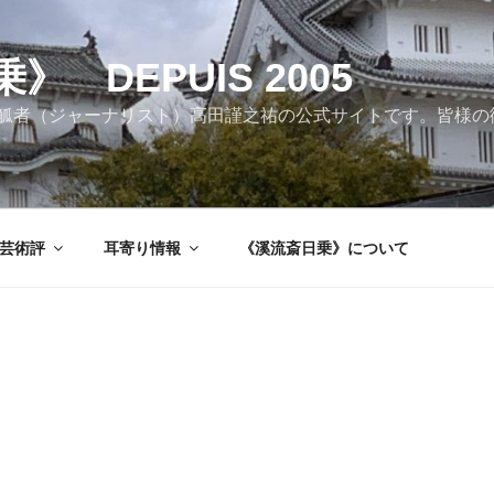
 DEPUIS 2005
觚者（ジャーナリスト）高田謹之祐の公式サイトです。皆様の
芸術評
耳寄り情報
《溪流斎日乗》について