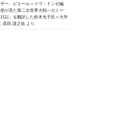
ウザー、ピエール＝イヴ・ドンゼ編
公使が見た第二次世界大戦―カミー
の日記」を翻訳した鈴木光子氏＝大学
に
高田 謹之祐
より