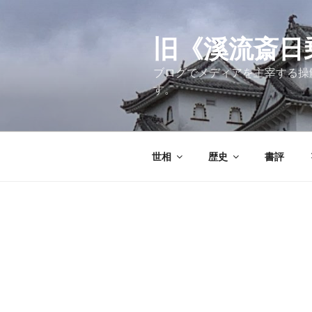
コ
ン
テ
旧《溪流斎日乗》
ン
ブログでメディアを主宰する操
ツ
す。
へ
ス
キ
ッ
世相
歴史
書評
プ