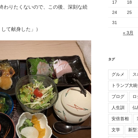
17
18
終わりたくないので、この後、深刻な続
24
25
31
くして献身した」）
« 3月
タグ
グルメ
ス
トランプ大統
ブログ
ロ
人生訓
仏
安倍首相
文学
新型