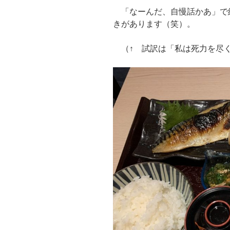
「なーんだ、自慢話かあ」で
きがあります（笑）。
（↑ 試訳は「私は死力を尽