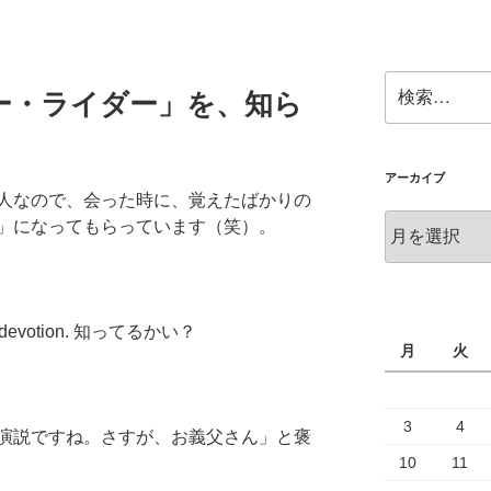
検
ー・ライダー」を、知ら
索:
アーカイブ
人なので、会った時に、覚えたばかりの
ア
」になってもらっています（笑）。
ー
カ
イ
ブ
e of devotion. 知ってるかい？
月
火
3
4
演説ですね。さすが、お義父さん」と褒
10
11