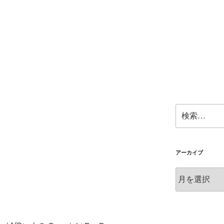
検
索:
アーカイブ
ア
ー
カ
イ
ブ