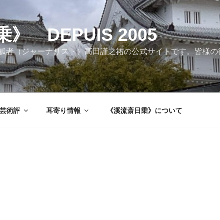
 DEPUIS 2005
觚者（ジャーナリスト）高田謹之祐の公式サイトです。皆様の
芸術評
耳寄り情報
《溪流斎日乗》について