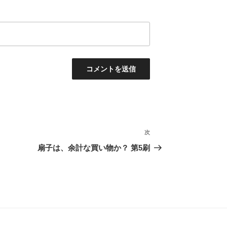
次
次
の
扇子は、余計な買い物か？ 第5刷
投
稿