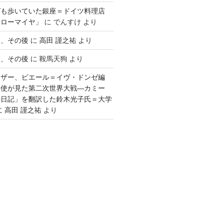
ゲも歩いていた銀座＝ドイツ料理店
「ローマイヤ」
に
でんすけ
より
談、その後
に
高田 謹之祐
より
談、その後
に
鞍馬天狗
より
ウザー、ピエール＝イヴ・ドンゼ編
公使が見た第二次世界大戦―カミー
の日記」を翻訳した鈴木光子氏＝大学
に
高田 謹之祐
より