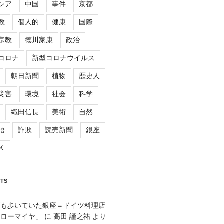
シア
中国
事件
京都
教
個人的
健康
国際
宗教
徳川家康
政治
コロナ
新型コロナウイルス
朝日新聞
植物
歴史人
災害
環境
社会
科学
織田信長
美術
自然
語
詐欺
読売新聞
銀座
Ｋ
TS
ゲも歩いていた銀座＝ドイツ料理店
「ローマイヤ」
に
高田 謹之祐
より