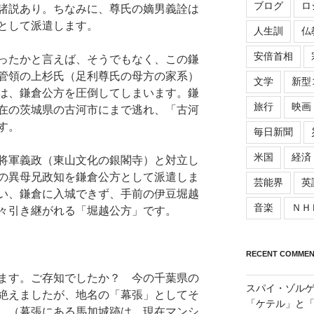
ブログ
ロ
諸説あり。ちなみに、尊氏の嫡男義詮は
として派遣します。
人生訓
仏
安倍首相
ったかと言えば、そうでもなく、この鎌
管領の上杉氏（足利尊氏の母方の家系）
文学
新型
は、鎌倉公方を圧倒してしまいます。鎌
旅行
映画
在の茨城県の古河市にまで逃れ、「古河
す。
毎日新聞
米国
経済
将軍義政（東山文化の銀閣寺）と対立し
の異母兄政知を鎌倉公方として派遣しま
芸能界
英
い、鎌倉に入城できず、手前の伊豆堀越
音楽
ＮＨ
々引き継がれる「堀越公方」です。
RECENT COMMEN
ます。ご存知でしたか？ 今の千葉県の
スパイ・ゾル
絶えましたが、地名の「幕張」としてそ
「ケテル」と
。（幕張にある馬加城跡は、現在マンシ