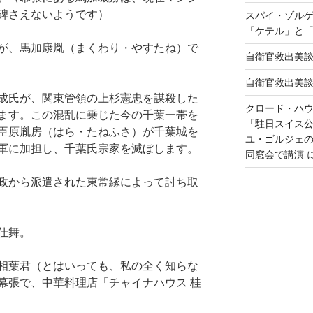
碑さえないようです）
スパイ・ゾル
「ケテル」と
が、馬加康胤（まくわり・やすたね）で
自衛官救出美
自衛官救出美
成氏が、関東管領の上杉憲忠を謀殺した
クロード・ハ
ます。この混乱に乗じた今の千葉一帯を
「駐日スイス
臣原胤房（はら・たねふさ）が千葉城を
ユ・ゴルジェ
軍に加担し、千葉氏宗家を滅ぼします。
同窓会で講演
政から派遣された東常縁によって討ち取
仕舞。
相葉君（とはいっても、私の全く知らな
幕張で、中華料理店「チャイナハウス 桂