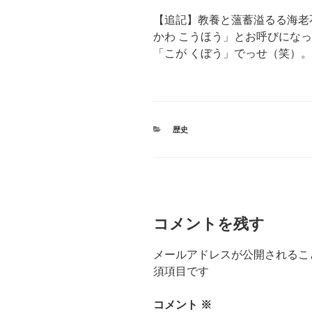
【追記】教養と薀蓄溢るる海老
かわ こうほう」とお呼びにな
「こが くぼう」でっせ（笑）。
カ
歴史
テ
ゴ
リ
ー
コメントを残す
メールアドレスが公開されるこ
須項目です
コメント
※