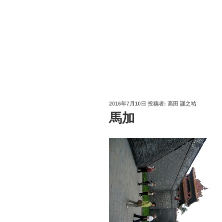
投
2016年7月10日
投稿者:
高田 謹之祐
稿
馬加
日: