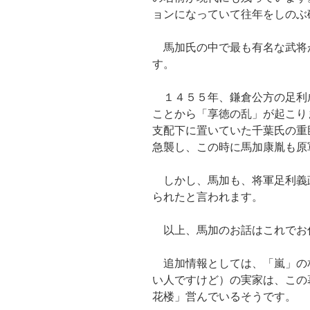
ョンになっていて往年をしのぶ
馬加氏の中で最も有名な武将
す。
１４５５年、鎌倉公方の足利
ことから「享徳の乱」が起こり
支配下に置いていた千葉氏の重
急襲し、この時に馬加康胤も原
しかし、馬加も、将軍足利義
られたと言われます。
以上、馬加のお話はこれでお
追加情報としては、「嵐」の
い人ですけど）の実家は、この
花楼」営んでいるそうです。