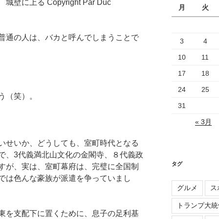
城壁に上る Copyright Par Duc
月
火
普通の人は、バカと呼んでしまうことで
3
4
10
11
17
18
24
25
う（笑）。
31
« 3月
いせいか、どうしても、室町時代となる
で、3代義満北山文化の金閣寺、８代義政
タグ
すが、実は、室町幕府は、完璧に全国制
では色んな豪族が派遣を争っていまし
グルメ
ス
トランプ大統
東を支配下に置くために、息子の足利基