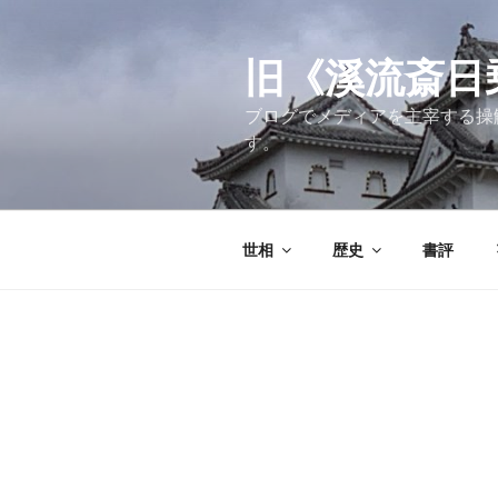
コ
ン
テ
旧《溪流斎日乗》
ン
ブログでメディアを主宰する操
ツ
す。
へ
ス
キ
ッ
世相
歴史
書評
プ