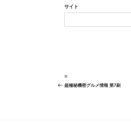
サイト
投
前
前
稿
の
超極秘機密グルメ情報 第7刷
投
ナ
稿
ビ
ゲ
ー