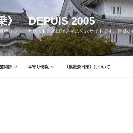
 DEPUIS 2005
觚者（ジャーナリスト）高田謹之祐の公式サイトです。皆様の
芸術評
耳寄り情報
《溪流斎日乗》について