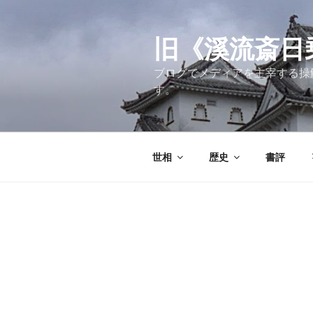
コ
ン
テ
旧《溪流斎日乗》
ン
ブログでメディアを主宰する操
ツ
す。
へ
ス
キ
ッ
世相
歴史
書評
プ