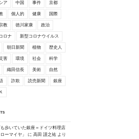
シア
中国
事件
京都
教
個人的
健康
国際
宗教
徳川家康
政治
コロナ
新型コロナウイルス
朝日新聞
植物
歴史人
災害
環境
社会
科学
織田信長
美術
自然
語
詐欺
読売新聞
銀座
Ｋ
TS
ゲも歩いていた銀座＝ドイツ料理店
「ローマイヤ」
に
高田 謹之祐
より