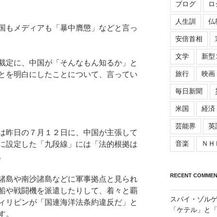
ブログ
ロ
人生訓
仏
国もメディアも「暴中膺懲」などと言っ
安倍首相
文学
新型
裁定に、中国が「そんなもん知るか」と
旅行
映画
とを明白にしたことについて、言ってい
毎日新聞
米国
経済
芸能界
英
は昨日の７月１２日に、中国が主張して
音楽
ＮＨ
に設定した「九段線」には「法的根拠は
。
RECENT COMMEN
諸島や南沙諸島などに軍事拠点と見られ
船や戦闘機を派遣したりして、着々と覇
スパイ・ゾル
ィリピンが「国連海洋法条約違反だ」と
「ケテル」と
す。