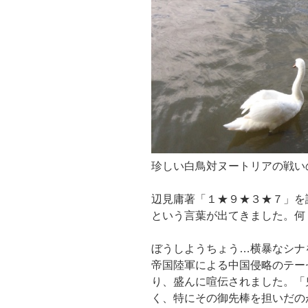
珍しい白鳥対ヌートリアの戦い
辺見庸著「１★９★３★７」を
という言葉が出てきました。何
ぼうしようちょう…横暴なシナ
帝国陸軍による中国侵略のテー
り、盛んに喧伝されました。「
く、特にその御先棒を担いだの