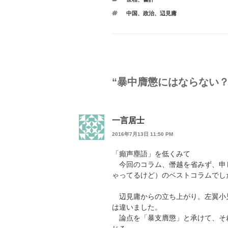
テ
タ
中国
、
政治
、
辺見庸
ゴ
グ
リ
ー
“暴中膺懲にはならない？
一言居士
2016年7月13日 11:50 PM
「癲声塵語」を低くみて
今回のコラム、僭越を省みず、申
ゃってるけど）のベストコラムでし
辺見庸からの立ち上がり。左翼小
は違いました。
論点を「暴支膺懲」と承けて、そ