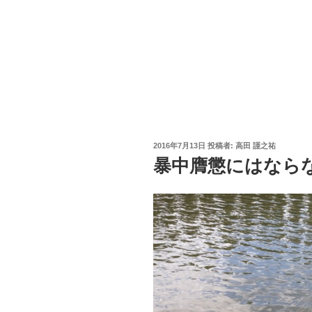
投
2016年7月13日
投稿者:
高田 謹之祐
稿
暴中膺懲にはなら
日: