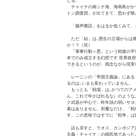
じる。
チャイナの南シナ海、海南島がか
トン調査団」が出てきて、思わず噴
「癲声塵語」をはるか低くみて、
ただ「結」は､愚生の立場からは痛
か！？（笑）
「軍事行動＝悪」という戦後の平和
本でのみ成立する幻想です.世界政
できるというのが、残念ながら現実
レーニンの「帝国主義論」にある
るのは､いまも変わっていません。
もっとも「戦場」は､かつてのアメ
ん、これで年がばれるな）のような
ク武器が中心で、昨年頭の弱いサヨ
幕はありません。邪魔なだけ。「戦
す。この意味ではすでに「戦争」は
話も戻すと、ラオス、カンボジア
主義・チャイナ」の植民地であった