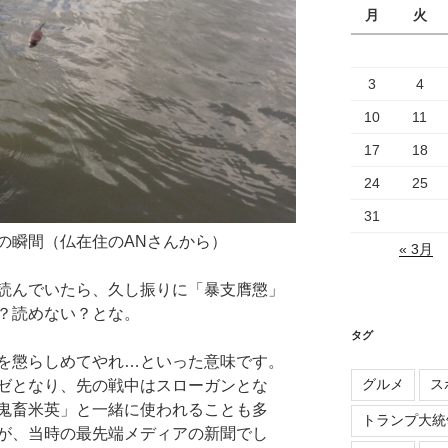
月
火
3
4
10
11
17
18
24
25
31
の瞬間（仏在住のANさんから）
« 3月
読んでいたら、久し振りに「暴支膺懲」
？読めない？とな。
タグ
を懲らしめてやれ…といった意味です。
グルメ
ス
ゼとなり、先の戦中はスローガンとな
鬼畜米英」と一緒に使われることも多
トランプ大統
が、当時の最先端メディアの新聞でし