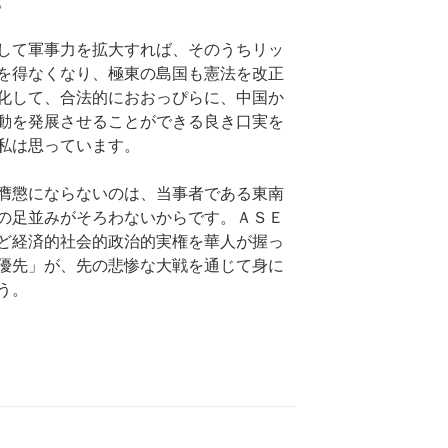
。
して軍事力を拡大すれば、そのうちリッ
を得なくなり、極東の島国も憲法を改正
化して、合法的におおっぴらに、中国か
動を発展させることができる良き口実を
私は思っています。
膺懲にならないのは、当事者である東南
の足並みがそろわないからです。ＡＳＥ
ど経済的社会的政治的実権を華人が握っ
優先」が、先の悲惨な大戦を通じて身に
う。