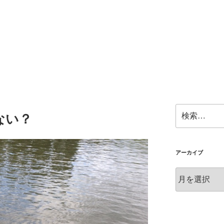
検
ない？
索:
アーカイブ
ア
ー
カ
イ
ブ