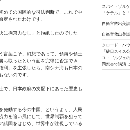
スパイ・ゾル
初めての国際的な司法判断で、これで中
「ケテル」と
否定されたわけです。
自衛官救出美
決に拘束力なし」と拒絶したのでした
自衛官救出美
クロード・ハ
「駐日スイス
う言葉こそ、幻想であって、領海や領土
ユ・ゴルジェ
勝ち取ったという面を完璧に否定でき
同窓会で講演
権利」を主張したら、南シナ海も日本の
もないのです。
土で、日本政府の支配下にあった歴史も
を発動する今の中国、というより、人民
済力を追い風にして、世界制覇を狙って
ア諸国をはじめ、世界中が注視している