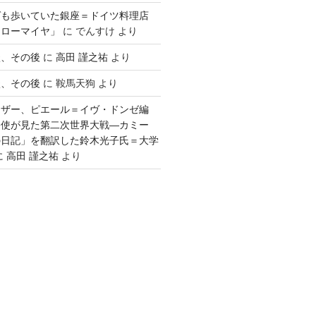
ゲも歩いていた銀座＝ドイツ料理店
「ローマイヤ」
に
でんすけ
より
談、その後
に
高田 謹之祐
より
談、その後
に
鞍馬天狗
より
ウザー、ピエール＝イヴ・ドンゼ編
公使が見た第二次世界大戦―カミー
の日記」を翻訳した鈴木光子氏＝大学
に
高田 謹之祐
より