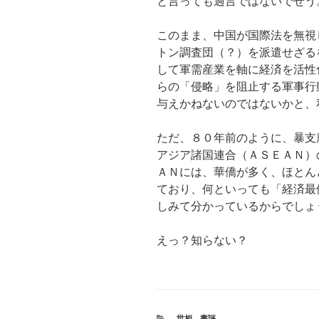
と言っても過言ではないでせう
このまま、中国が国際法を無視
トン調査団（？）を派遣せざる
して軍需産業を軸に経済を活性
らの「侵略」を阻止する軍事行
与えかねないのではないかと、
ただ、８０年前のように、暴支
アジア諸国連合（ＡＳＥＡＮ）
ＡＮには、華僑が多く、ほとん
ており、何といっても「経済最
しみて分かっているからでしょ
えっ？知らない？
カ
世相
、
書評