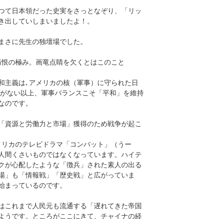
つて日本領だった史実をさっとなぞり、「リッ
き出していしまいましたよ！。
まさに先生の独壇場でした。
恨の極み。画竜点睛を欠くとはこのこと
主義は､アメリカの核（軍事）に守られた日
府がない以上、軍事バランスこそ「平和」を維持
なのです。
「資源と労働力と市場」獲得のため戦争が起こ
リカのテレビドラマ「コンバット」（うー
人間くさいものではなくなっています。ハイテ
クが心配したような「徴兵」された素人の出る
場」も「情報戦」「歴史戦」と広がっていま
始まっているのです。
はこれまで人民元も流通する「遅れてきた帝国
ようです。ところがここにきて、チャイナの経