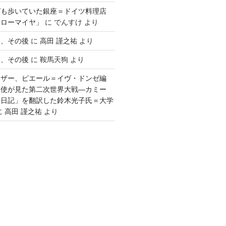
ゲも歩いていた銀座＝ドイツ料理店
「ローマイヤ」
に
でんすけ
より
談、その後
に
高田 謹之祐
より
談、その後
に
鞍馬天狗
より
ウザー、ピエール＝イヴ・ドンゼ編
公使が見た第二次世界大戦―カミー
の日記」を翻訳した鈴木光子氏＝大学
に
高田 謹之祐
より