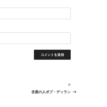
次
次
の
含羞の人ボブ・ディラン
投
稿