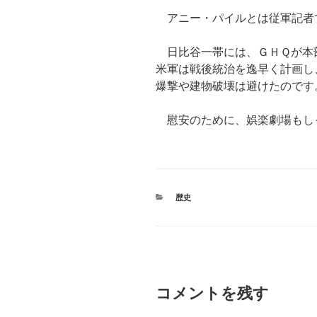
アニー・パイルとは従軍記者
日比谷一帯には、ＧＨＱが本
米軍は戦後統治を逸早く計画し
爆撃や建物破壊は避けたのです
慰安のために、娯楽劇場もし
カ
歴史
テ
ゴ
リ
ー
コメントを残す