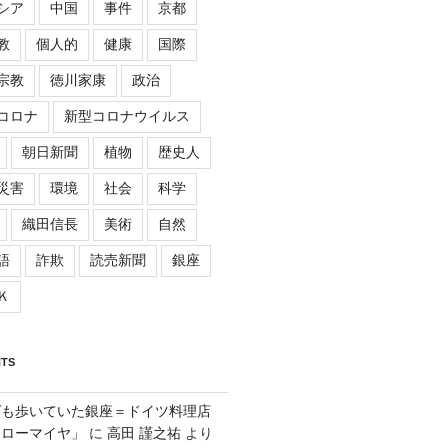
シア
中国
事件
京都
教
個人的
健康
国際
宗教
徳川家康
政治
コロナ
新型コロナウイルス
朝日新聞
植物
歴史人
災害
環境
社会
科学
織田信長
美術
自然
語
詐欺
読売新聞
銀座
Ｋ
TS
ゲも歩いていた銀座＝ドイツ料理店
「ローマイヤ」
に
高田 謹之祐
より