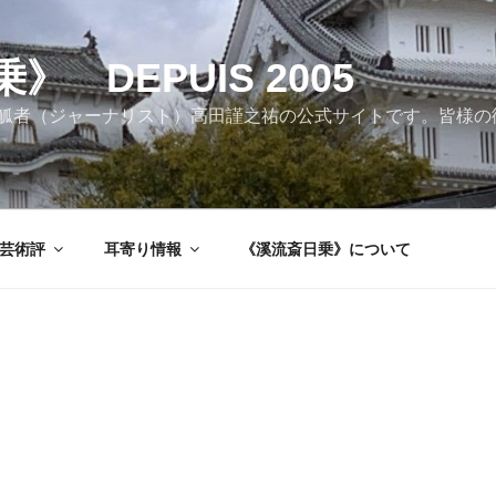
 DEPUIS 2005
觚者（ジャーナリスト）高田謹之祐の公式サイトです。皆様の
芸術評
耳寄り情報
《溪流斎日乗》について