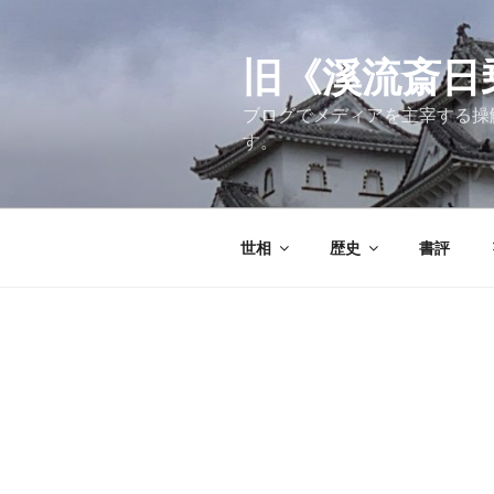
コ
ン
テ
旧《溪流斎日乗》
ン
ブログでメディアを主宰する操
ツ
す。
へ
ス
キ
ッ
世相
歴史
書評
プ