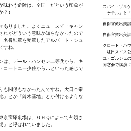
が味わう危険は、全国一だという印象が
スパイ・ゾル
か？）
「ケテル」と
自衛官救出美
々ありました。よくニュースで「キャン
それがどういう意味か知らなかったので
自衛官救出美
、名誉勲章を受章したアルバート・シュ
クロード・ハ
ですね。
「駐日スイス
ユ・ゴルジェ
ンは、デ―ル・ハンセン二等兵から、キ
同窓会で講演
・コートニー少佐から…といった感じで
りも関係もなかったんですね。大日本帝
地」とか「鈴木基地」とか付けるような
東京宝塚劇場は、ＧＨＱによって占領さ
場」と呼ばれていました。