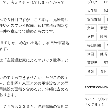
ブログ
ロ
して、考えさせられてしまったからで
人生訓
仏
安倍首相
れで３冊目ですが、この本は、元米海兵
件やオスプレイ配備、辺野古移設問題な
文学
新型
事件を章立てて纏めたものです。
旅行
映画
.６％しか占めない土地に、在日米軍基地
毎日新聞
ます。
米国
経済
は「左翼運動家によるマジック数字」と
芸能界
英
音楽
ＮＨ
いので明言できませんが、ただこの数字
ら、自衛隊と米軍との共用施設などの面
RECENT COMMEN
用施設の面積を含めると、沖縄に占める
あります。
スパイ・ゾル
「ケテル」と
、７４％も２３％も、沖縄県民の負担に