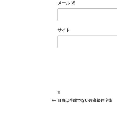
メール
※
サイト
投
前
前
稿
の
目白は半端でない超高級住宅街
投
ナ
稿