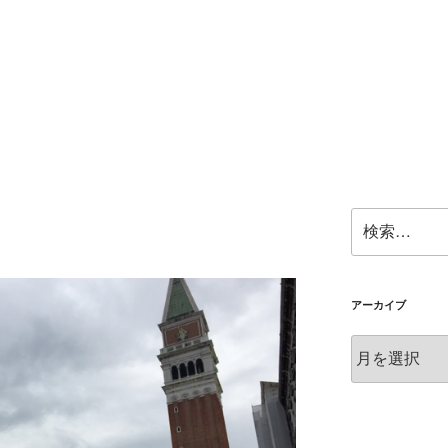
検
索:
アーカイブ
ア
ー
カ
イ
ブ