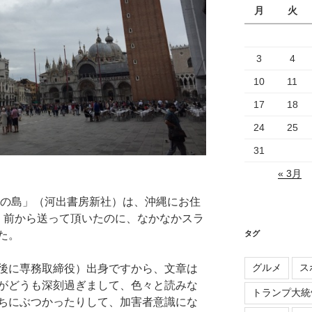
月
火
3
4
10
11
17
18
24
25
31
« 3月
しの島」（河出書房新社）は、沖縄にお住
く前から送って頂いたのに、なかなかスラ
タグ
た。
グルメ
ス
後に専務取締役）出身ですから、文章は
がどうも深刻過ぎまして、色々と読みな
トランプ大統
ちにぶつかったりして、加害者意識にな