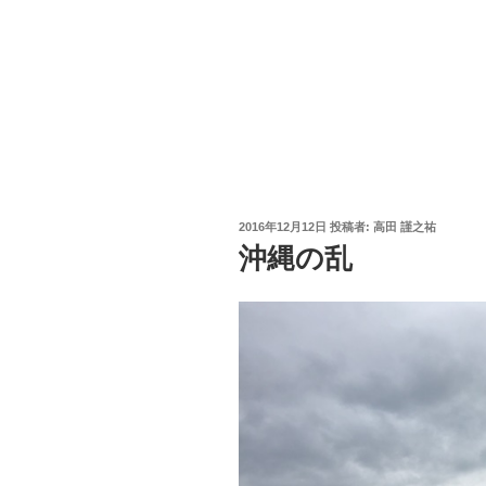
投
2016年12月12日
投稿者:
高田 謹之祐
稿
沖縄の乱
日: