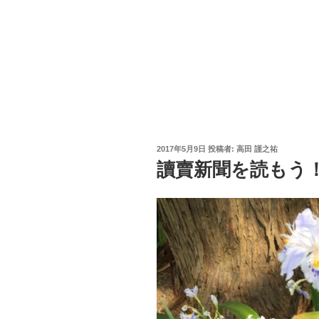
投
2017年5月9日
投稿者:
高田 謹之祐
稿
讀賣新聞を読もう
日: