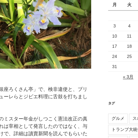
月
火
3
4
10
11
17
18
24
25
31
« 3月
銀座ろくさん亭」で、検非違使と、ブリ
ューレらとジビエ料理に舌鼓を打ちまし
タグ
グルメ
ス
のミスター年金がしつこく憲法改正の真
れは宰相として発言したのではなく、与
トランプ大統
けで、詳細は讀賣新聞を読んでもらいた