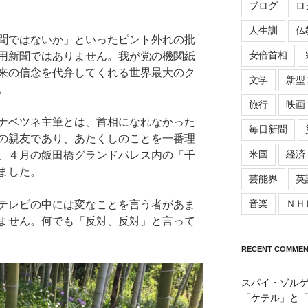
ブログ
ロ
人生訓
仏
聞ではないか」といったピント外れの批
安倍首相
用新聞ではありません。我が党の機関紙
来の信念を代弁してくれる世界最大のク
文学
新型
。
旅行
映画
ナベツネ主筆とは、首相になれなかった
毎日新聞
の親友であり、あたくしのことを一番理
米国
経済
、４月の飯田橋グランドパレス内の「千
ました。
芸能界
英
音楽
ＮＨ
テレビの中には変なことを言う者があま
ません。何でも「反対、反対」と言って
RECENT COMMEN
スパイ・ゾル
「ケテル」と