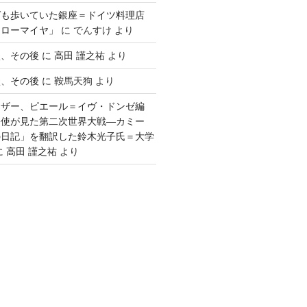
ゲも歩いていた銀座＝ドイツ料理店
「ローマイヤ」
に
でんすけ
より
談、その後
に
高田 謹之祐
より
談、その後
に
鞍馬天狗
より
ウザー、ピエール＝イヴ・ドンゼ編
公使が見た第二次世界大戦―カミー
の日記」を翻訳した鈴木光子氏＝大学
に
高田 謹之祐
より