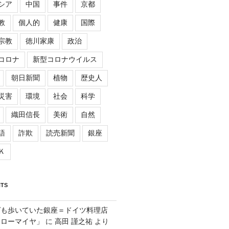
シア
中国
事件
京都
教
個人的
健康
国際
宗教
徳川家康
政治
コロナ
新型コロナウイルス
朝日新聞
植物
歴史人
災害
環境
社会
科学
織田信長
美術
自然
語
詐欺
読売新聞
銀座
Ｋ
TS
ゲも歩いていた銀座＝ドイツ料理店
「ローマイヤ」
に
高田 謹之祐
より