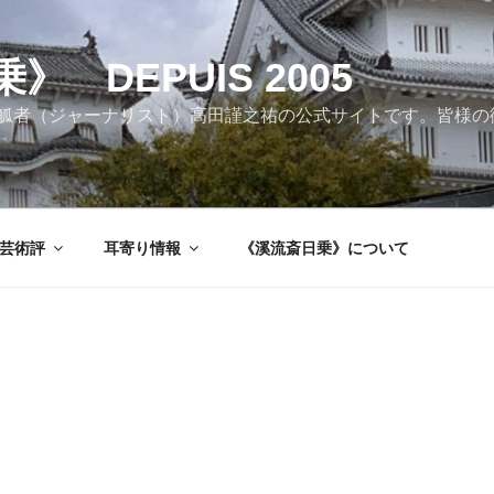
 DEPUIS 2005
觚者（ジャーナリスト）高田謹之祐の公式サイトです。皆様の
芸術評
耳寄り情報
《溪流斎日乗》について