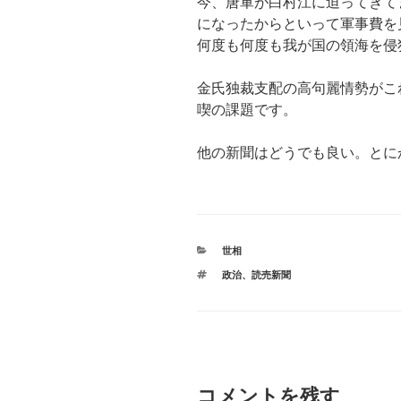
今、唐軍が白村江に迫ってきて
になったからといって軍事費を
何度も何度も我が国の領海を侵
金氏独裁支配の高句麗情勢がこ
喫の課題です。
他の新聞はどうでも良い。とに
カ
世相
テ
タ
政治
、
読売新聞
ゴ
グ
リ
ー
コメントを残す