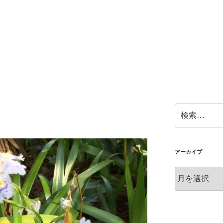
検
！
索:
アーカイブ
ア
ー
カ
イ
ブ