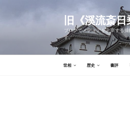
コ
ン
テ
旧《溪流斎日乗》
ン
ブログでメディアを主宰する操
ツ
す。
へ
ス
キ
ッ
世相
歴史
書評
プ