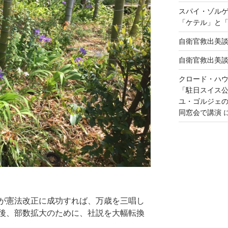
スパイ・ゾル
「ケテル」と
自衛官救出美
自衛官救出美
クロード・ハ
「駐日スイス
ユ・ゴルジェ
同窓会で講演
が憲法改正に成功すれば、万歳を三唱し
後、部数拡大のために、社説を大幅転換