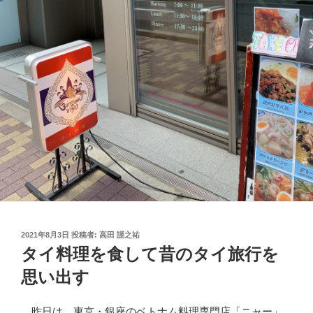
投
2021年8月3日
投稿者:
高田 謹之祐
稿
タイ料理を食して昔のタイ旅行を
日:
思い出す
昨日は、東京・銀座のベトナム料理専門店「ニャー」