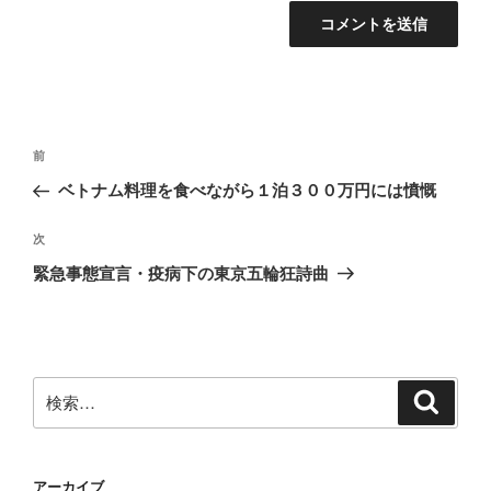
投
前
前
稿
の
ベトナム料理を食べながら１泊３００万円には憤慨
ナ
投
ビ
稿
次
次
ゲ
の
緊急事態宣言・疫病下の東京五輪狂詩曲
投
ー
稿
シ
ョ
ン
検
検
索
索:
アーカイブ