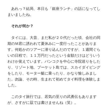
あれっ？結局、本日も「銀座ランチ」の話になってし
まいましたね。
それが何か？
タイには、大昔、まだ私が２０代だった頃、会社の同
期のＭ君に誘われて夏休みに一度行ったことがありま
す。何処かのツアーに潜り込んだのですが、１週間ぐら
いの日程で、１１万円だったという金額だけはどういう
わけか覚えています。バンコクを中心に寺院巡りをした
り、リゾート地、プーケット島では、スカイダイビング
をしたり、モーター艇に乗ったり、かなり愉しみまし
た。勿論、その時、生まれて初めてタイ料理を体験しま
した。
このタイ旅行では、若気の至りの武勇伝もあります
が、さすがに茲では書けませんね（笑）。