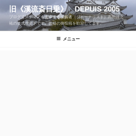
コ
旧《溪流斎日乗》 DEPUIS 2005
ン
ブログでメディアを主宰する操觚者（ジャーナリスト）高田謹之
テ
祐の公式サイトです。皆様の御投稿を歓迎してます。
ン
ツ
メニュー
へ
ス
キ
ッ
プ