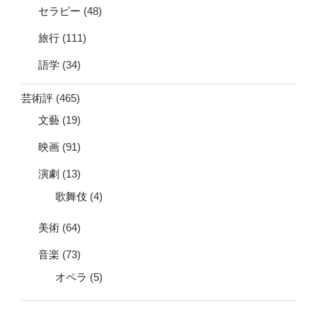
セラピー
(48)
旅行
(111)
語学
(34)
芸術評
(465)
文藝
(19)
映画
(91)
演劇
(13)
歌舞伎
(4)
美術
(64)
音楽
(73)
オペラ
(5)