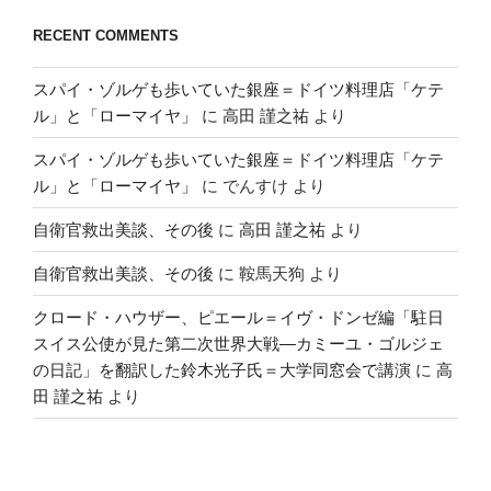
RECENT COMMENTS
スパイ・ゾルゲも歩いていた銀座＝ドイツ料理店「ケテ
ル」と「ローマイヤ」
に
高田 謹之祐
より
スパイ・ゾルゲも歩いていた銀座＝ドイツ料理店「ケテ
ル」と「ローマイヤ」
に
でんすけ
より
自衛官救出美談、その後
に
高田 謹之祐
より
自衛官救出美談、その後
に
鞍馬天狗
より
クロード・ハウザー、ピエール＝イヴ・ドンゼ編「駐日
スイス公使が見た第二次世界大戦―カミーユ・ゴルジェ
の日記」を翻訳した鈴木光子氏＝大学同窓会で講演
に
高
田 謹之祐
より