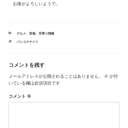
お後がよろしいようで。
カ
グルメ
、
世相
、
耳寄り情報
テ
タ
バンコクナイト
ゴ
グ
リ
ー
コメントを残す
メールアドレスが公開されることはありません。
※
が付
いている欄は必須項目です
コメント
※