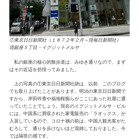
①東京日日新聞社（１８７２年２月～現毎日新聞社）
現銀座５丁目・イグジットメルサ
私の銀座の核心的散歩道は、みゆき通りなので、まず
はその近辺を彷徨ってみました。
上の写真の①東京日日新聞社跡は、以前、このブログ
でも取り上げたことがあります。明治の東京日日新聞で
すから、岸田吟香や福地桜痴らがここにあった社屋に通
っていたことでしょう。現在のイグジットメルサ・ビル
には、中国系に買収された家電販売の「ラオックス」が
入居しているので、コロナ禍の前は、中国人観光客がた
むろして、通りを歩けないほど混雑しておりました。今
では隔世の感です。