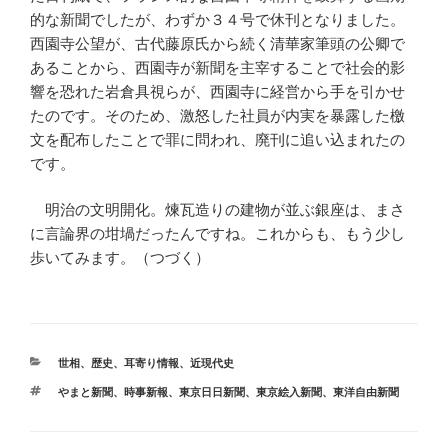
的な新聞でしたが、わずか３４号で休刊となりました。
西園寺公望が、古代藤原氏から続く清華家筆頭の公卿で
あることから、西園寺が新聞を主宰することで社会的影
響を恐れた岩倉具視らが、西園寺に経営から手を引かせ
たのです。そのため、激怒した社員が内実を暴露した檄
文を配布したことで罪に問われ、廃刊に追い込まれたの
です。
明治の文明開化。煉瓦造りの建物が並ぶ銀座は、まさ
に言論界の坩堝だったんですね。これからも、もう少し
歩いてみます。（つづく）
カ
世相
、
歴史
、
耳寄り情報
、
近現代史
テ
タ
やまと新聞
、
時事新報
、
東京日日新聞
、
東京絵入新聞
、
東洋自由新聞
ゴ
グ
リ
ー