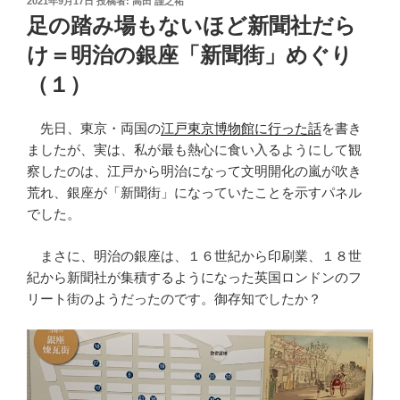
2021年9月17日
投稿者:
高田 謹之祐
稿
足の踏み場もないほど新聞社だら
日:
け＝明治の銀座「新聞街」めぐり
（１）
先日、東京・両国の
江戸東京博物館に行った話
を書き
ましたが、実は、私が最も熱心に食い入るようにして観
察したのは、江戸から明治になって文明開化の嵐が吹き
荒れ、銀座が「新聞街」になっていたことを示すパネル
でした。
まさに、明治の銀座は、１６世紀から印刷業、１８世
紀から新聞社が集積するようになった英国ロンドンのフ
リート街のようだったのです。御存知でしたか？