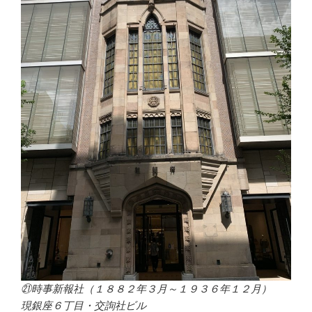
㉑時事新報社（１８８２年３月～１９３６年１２月）
現銀座６丁目・交詢社ビル