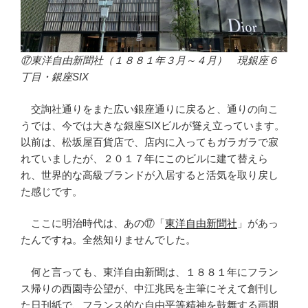
⑰東洋自由新聞社（１８８１年３月～４月） 現銀座６
丁目・銀座SIX
交詢社通りをまた広い銀座通りに戻ると、通りの向こ
うでは、今では大きな銀座SIXビルが聳え立っています。
以前は、松坂屋百貨店で、店内に入ってもガラガラで寂
れていましたが、２０１７年にこのビルに建て替えら
れ、世界的な高級ブランドが入居すると活気を取り戻し
た感じです。
ここに明治時代は、あの⑰「
東洋自由新聞社
」があっ
たんですね。全然知りませんでした。
何と言っても、東洋自由新聞は、１８８１年にフラン
ス帰りの西園寺公望が、中江兆民を主筆にそえて創刊し
た日刊紙で、フランス的な自由平等精神を鼓舞する画期