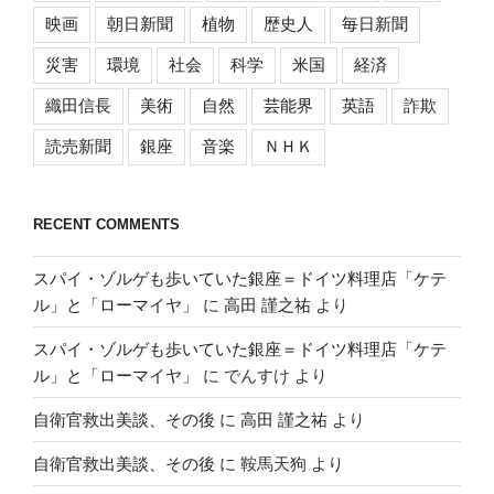
映画
朝日新聞
植物
歴史人
毎日新聞
災害
環境
社会
科学
米国
経済
織田信長
美術
自然
芸能界
英語
詐欺
読売新聞
銀座
音楽
ＮＨＫ
RECENT COMMENTS
スパイ・ゾルゲも歩いていた銀座＝ドイツ料理店「ケテ
ル」と「ローマイヤ」
に
高田 謹之祐
より
スパイ・ゾルゲも歩いていた銀座＝ドイツ料理店「ケテ
ル」と「ローマイヤ」
に
でんすけ
より
自衛官救出美談、その後
に
高田 謹之祐
より
自衛官救出美談、その後
に
鞍馬天狗
より