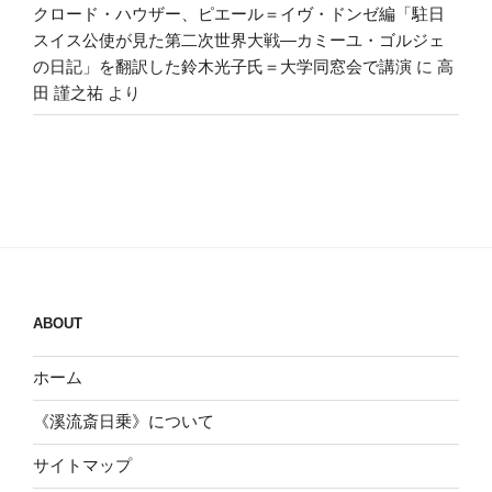
クロード・ハウザー、ピエール＝イヴ・ドンゼ編「駐日
スイス公使が見た第二次世界大戦―カミーユ・ゴルジェ
の日記」を翻訳した鈴木光子氏＝大学同窓会で講演
に
高
田 謹之祐
より
ABOUT
ホーム
《溪流斎日乗》について
サイトマップ