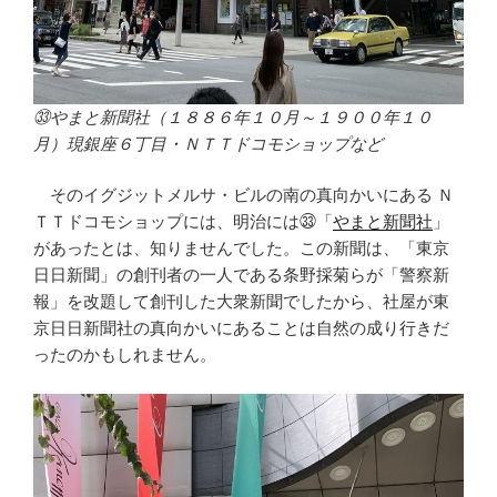
㉝やまと新聞社（１８８６年１０月～１９００年１０
月）現銀座６丁目・ＮＴＴドコモショップなど
そのイグジットメルサ・ビルの南の真向かいにある Ｎ
ＴＴドコモショップには、明治には㉝「
やまと新聞社
」
があったとは、知りませんでした。この新聞は、「東京
日日新聞」の創刊者の一人である条野採菊らが「警察新
報」を改題して創刊した大衆新聞でしたから、社屋が東
京日日新聞社の真向かいにあることは自然の成り行きだ
ったのかもしれません。