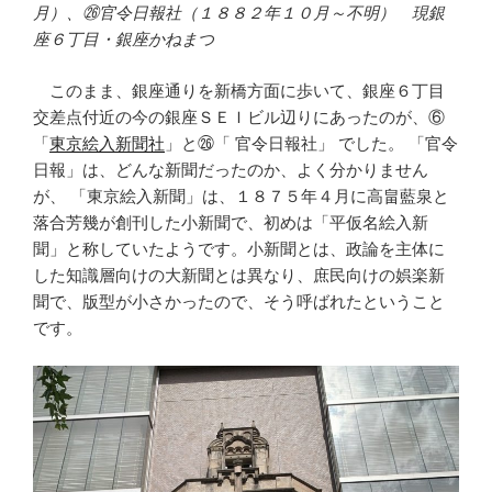
月）、㉖官令日報社（１８８２年１０月～不明） 現銀
座６丁目・銀座かねまつ
このまま、銀座通りを新橋方面に歩いて、銀座６丁目
交差点付近の今の銀座ＳＥＩビル辺りにあったのが、⑥
「
東京絵入新聞社
」と㉖「 官令日報社」 でした。 「官令
日報」は、どんな新聞だったのか、よく分かりません
が、 「東京絵入新聞」は、１８７５年４月に高畠藍泉と
落合芳幾が創刊した小新聞で、初めは「平仮名絵入新
聞」と称していたようです。小新聞とは、政論を主体に
した知識層向けの大新聞とは異なり、庶民向けの娯楽新
聞で、版型が小さかったので、そう呼ばれたということ
です。