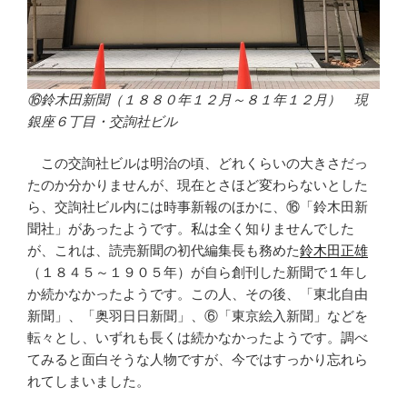
⑯鈴木田新聞（１８８０年１２月～８１年１２月） 現
銀座６丁目・交詢社ビル
この交詢社ビルは明治の頃、どれくらいの大きさだっ
たのか分かりませんが、現在とさほど変わらないとした
ら、交詢社ビル内には時事新報のほかに、⑯「鈴木田新
聞社」があったようです。私は全く知りませんでした
が、これは、読売新聞の初代編集長も務めた
鈴木田正雄
（１８４５～１９０５年）が自ら創刊した新聞で１年し
か続かなかったようです。この人、その後、「東北自由
新聞」、「奥羽日日新聞」、⑥「東京絵入新聞」などを
転々とし、いずれも長くは続かなかったようです。調べ
てみると面白そうな人物ですが、今ではすっかり忘れら
れてしまいました。