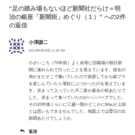
“足の踏み場もないほど新聞社だらけ＝明
治の銀座「新聞街」めぐり（１）” への2件
の返信
小澤譲二
2021年9月18日 11:26 AM
小さいころ（70年前）よく叔母に旧職場の朝日新
聞に連れられて行ったことを覚えています。彼女の
弟がまだそこで働いていたので挨拶してから銀ブラ
を楽しんでいたら電柱にぶつかったのを覚えていま
す。決まって入っていた不二家か森永の前あたりで
した。決まって食べていたのがハンバーグでした。
その20年後くらいに三越一階かどこかにMacが上陸
とは思いもできませんでした。地図上では㉒日の出
新聞あたりでしょうか。
返信