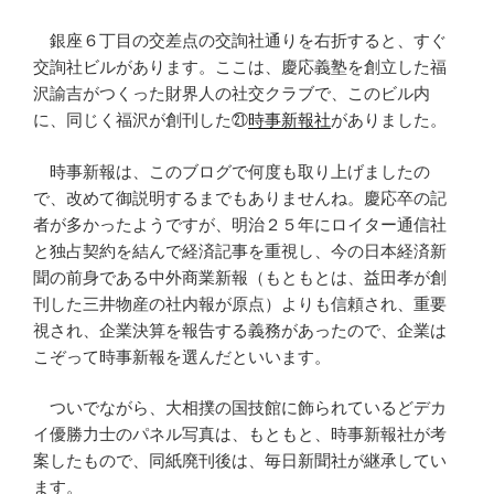
銀座６丁目の交差点の交詢社通りを右折すると、すぐ
交詢社ビルがあります。ここは、慶応義塾を創立した福
沢諭吉がつくった財界人の社交クラブで、このビル内
に、同じく福沢が創刊した㉑
時事新報社
がありました。
時事新報は、このブログで何度も取り上げましたの
で、改めて御説明するまでもありませんね。慶応卒の記
者が多かったようですが、明治２５年にロイター通信社
と独占契約を結んで経済記事を重視し、今の日本経済新
聞の前身である中外商業新報（もともとは、益田孝が創
刊した三井物産の社内報が原点）よりも信頼され、重要
視され、企業決算を報告する義務があったので、企業は
こぞって時事新報を選んだといいます。
ついでながら、大相撲の国技館に飾られているどデカ
イ優勝力士のパネル写真は、もともと、時事新報社が考
案したもので、同紙廃刊後は、毎日新聞社が継承してい
ます。