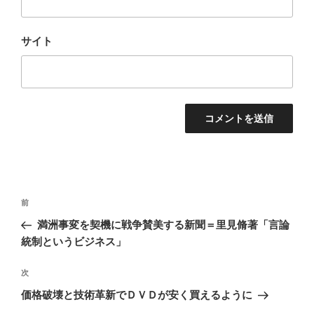
サイト
投
前
前
稿
の
満洲事変を契機に戦争賛美する新聞＝里見脩著「言論
ナ
投
統制というビジネス」
ビ
稿
ゲ
次
次
の
ー
価格破壊と技術革新でＤＶＤが安く買えるように
投
シ