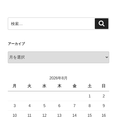
稿
ョ
ン
検
検
索
索:
アーカイブ
ア
ー
カ
イ
2026年8月
ブ
月
火
水
木
金
土
日
1
2
3
4
5
6
7
8
9
10
11
12
13
14
15
16