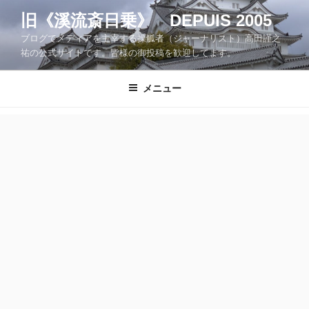
コ
旧《溪流斎日乗》 DEPUIS 2005
ン
ブログでメディアを主宰する操觚者（ジャーナリスト）高田謹之
テ
祐の公式サイトです。皆様の御投稿を歓迎してます。
ン
ツ
メニュー
へ
ス
キ
ッ
プ