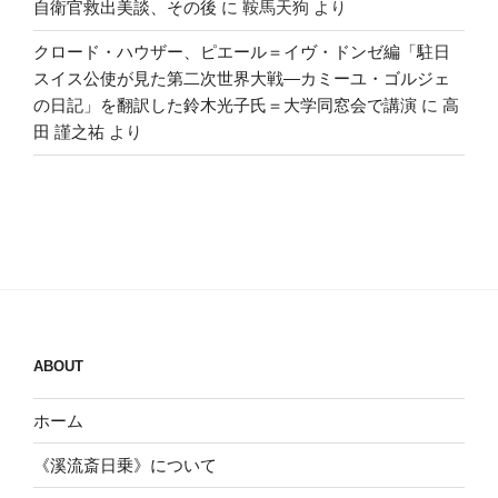
自衛官救出美談、その後
に
鞍馬天狗
より
クロード・ハウザー、ピエール＝イヴ・ドンゼ編「駐日
スイス公使が見た第二次世界大戦―カミーユ・ゴルジェ
の日記」を翻訳した鈴木光子氏＝大学同窓会で講演
に
高
田 謹之祐
より
ABOUT
ホーム
《溪流斎日乗》について