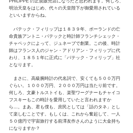
PHILIPPE の正規販売店になったと思われます。何しろ、
明治天皇をはじめ、代々の天皇陛下が御愛用されている
といいますからね。
パテック・フィリップは１８３９年、ポーランドの亡
命貴族アントニ・パテックと時計師フランチシェック・
チャペックによって、ジュネーブで創業。この後、時計
師はフランス人のジャン・アドリアン・フィリップに代
わり、１８５１年に正式に「パテック・フィリップ」社
となります。
まさに、高級腕時計の代名詞で、安くても５００万円
ぐらい。１０００万円、２０００万円は当たり前です。
何しろ、文豪トルストイも、楽聖ワーグナーもチャイコ
フスキーもこの時計を愛用していたと言われますか
ら…。まあ、君も僕も、庶民としては「話のタネ」とし
て楽しむことです。もしくは、これから奮起して、一人
５０億円で宇宙旅行する前澤友作さんのように大金持ち
になりますか？