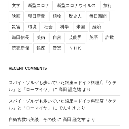
文学
新型コロナ
新型コロナウイルス
旅行
映画
朝日新聞
植物
歴史人
毎日新聞
災害
環境
社会
科学
米国
経済
織田信長
美術
自然
芸能界
英語
詐欺
読売新聞
銀座
音楽
ＮＨＫ
RECENT COMMENTS
スパイ・ゾルゲも歩いていた銀座＝ドイツ料理店「ケテ
ル」と「ローマイヤ」
に
高田 謹之祐
より
スパイ・ゾルゲも歩いていた銀座＝ドイツ料理店「ケテ
ル」と「ローマイヤ」
に
でんすけ
より
自衛官救出美談、その後
に
高田 謹之祐
より