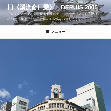
コ
旧《溪流斎日乗》 DEPUIS 2005
ン
ブログでメディアを主宰する操觚者（ジャーナリスト）高田謹之
テ
祐の公式サイトです。皆様の御投稿を歓迎してます。
ン
ツ
メニュー
へ
ス
キ
ッ
プ