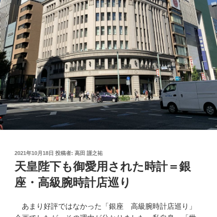
投
2021年10月18日
投稿者:
高田 謹之祐
稿
天皇陛下も御愛用された時計＝銀
日:
座・高級腕時計店巡り
あまり好評ではなかった「銀座 高級腕時計店巡り」