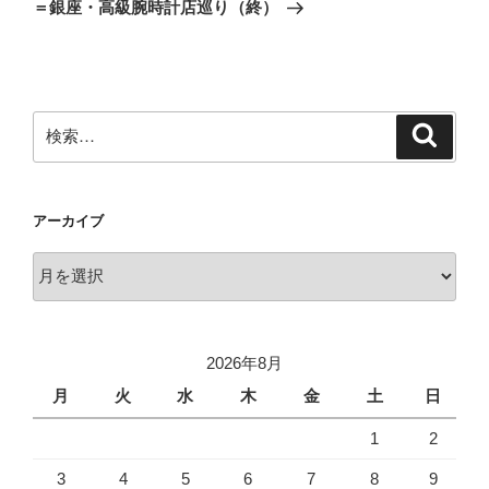
投
シ
＝銀座・高級腕時計店巡り（終）
稿
ョ
ン
検
検
索
索:
アーカイブ
ア
ー
カ
イ
2026年8月
ブ
月
火
水
木
金
土
日
1
2
3
4
5
6
7
8
9