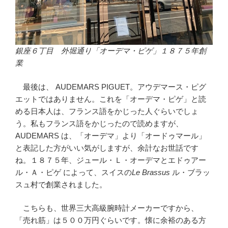
銀座６丁目 外堀通り「オーデマ・ピゲ」１８７５年創
業
最後は、 AUDEMARS PIGUET。アウデマース・ピグ
エットではありません。これを「オーデマ・ピゲ」と読
める日本人は、フランス語をかじった人ぐらいでしょ
う。私もフランス語をかじったので読めますが、
AUDEMARS は、「オーデマ」より「オードゥマール」
と表記した方がいい気がしますが、余計なお世話です
ね。１８７５年、ジュール・Ｌ・オーデマとエドゥアー
ル・Ａ・ピゲ によって、スイスの
Le Brassus
ル・ブラッ
スュ村で創業されました。
こちらも、世界三大高級腕時計メーカーですから、
「売れ筋」は５００万円ぐらいです。懐に余裕のある方