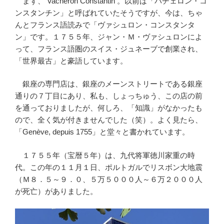
まず、 Vacheron Constantin 。以前は「バチェロン・コ
ンスタンチン」と呼ばれていたそうですが、今は、ちゃ
んとフランス語読みで「ヴァシュロン・コンスタンタ
ン」です。１７５５年、ジャン・Ｍ・ヴァシュロンによ
って、フランス語圏のスイス・ジュネーブで創業され、
「世界最古」と豪語しています。
銀座の専門店は、銀座のメーンストリートである銀座
通りの７丁目にあり、私も、しょっちゅう、この店の前
を通っておりましたが、何しろ、「知識」がなかったも
ので、全く気が付きませんでした（笑）。よく見たら、
「Genève, depuis 1755」と堂々と書かれています。
１７５５年（宝暦５年）は、九代将軍徳川家重の時
代。この年の１１月１日、ポルトガルでリスボン大地震
（Ｍ８．５～９．０、５万５０００人～６万２０００人
が死亡）がありました。