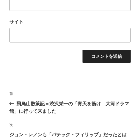
サイト
投
前
前
稿
の
飛鳥山散策記＝渋沢栄一の「青天を衝け 大河ドラマ
ナ
投
館」に行って来ました
ビ
稿
ゲ
次
次
の
ー
ジョン・レノンも「パテック・フィリップ」だったとは