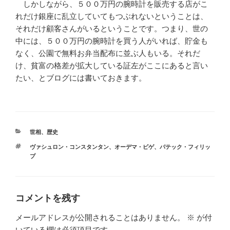
しかしながら、５００万円の腕時計を販売する店がこ
れだけ銀座に乱立していてもつぶれないということは、
それだけ顧客さんがいるということです。つまり、世の
中には、５００万円の腕時計を買う人がいれば、貯金も
なく、公園で無料お弁当配布に並ぶ人もいる。それだ
け、貧富の格差が拡大している証左がここにあると言い
たい、とブログには書いておきます。
カ
世相
、
歴史
テ
タ
ヴァシュロン・コンスタンタン
、
オーデマ・ピゲ
、
パテック・フィリッ
ゴ
グ
プ
リ
ー
コメントを残す
メールアドレスが公開されることはありません。
※
が付
いている欄は必須項目です