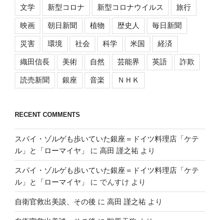
文学
新型コロナ
新型コロナウイルス
旅行
映画
朝日新聞
植物
歴史人
毎日新聞
災害
環境
社会
科学
米国
経済
織田信長
美術
自然
芸能界
英語
詐欺
読売新聞
銀座
音楽
ＮＨＫ
RECENT COMMENTS
スパイ・ゾルゲも歩いていた銀座＝ドイツ料理店「ケテ
ル」と「ローマイヤ」
に
高田 謹之祐
より
スパイ・ゾルゲも歩いていた銀座＝ドイツ料理店「ケテ
ル」と「ローマイヤ」
に
でんすけ
より
自衛官救出美談、その後
に
高田 謹之祐
より