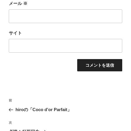
メール
※
サイト
投
前
前
稿
の
hiroの「Coco d’or Parfait」
ナ
投
ビ
稿
次
次
ゲ
の