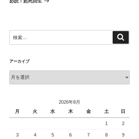
必読！起死回生
投
ー
稿
シ
ョ
ン
検
検
索
索:
アーカイブ
ア
ー
カ
イ
2026年8月
ブ
月
火
水
木
金
土
日
1
2
3
4
5
6
7
8
9