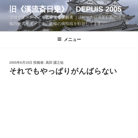
コ
旧《溪流斎日乗》 DEPUIS 2005
ン
ブログでメディアを主宰する操觚者（ジャーナリスト）高田謹之
テ
祐の公式サイトです。皆様の御投稿を歓迎してます。
ン
ツ
メニュー
へ
ス
キ
ッ
投
2005年6月19日
投稿者:
高田 謹之祐
稿
それでもやっぱりがんばらない
プ
日: