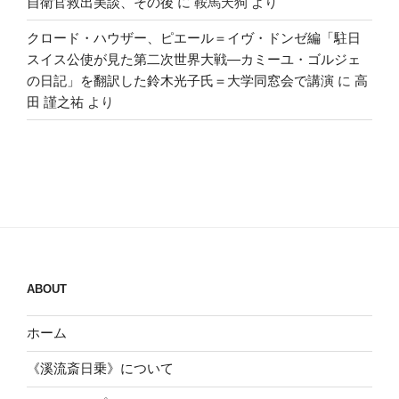
自衛官救出美談、その後
に
鞍馬天狗
より
クロード・ハウザー、ピエール＝イヴ・ドンゼ編「駐日
スイス公使が見た第二次世界大戦―カミーユ・ゴルジェ
の日記」を翻訳した鈴木光子氏＝大学同窓会で講演
に
高
田 謹之祐
より
ABOUT
ホーム
《溪流斎日乗》について