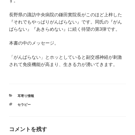
す。
長野県の諏訪中央病院の鎌田實院長がこのほど上梓した
『それでもやっぱりがんばらない』です。同氏の『がん
ばらない』『あきらめない』に続く待望の第3弾です。
本書の中のメッセージ。
「がんばらない」とホッとしていると副交感神経が刺激
されて免疫機能が高まり、生きる力が湧いてきます。
カ
耳寄り情報
テ
タ
セラピー
ゴ
グ
リ
ー
コメントを残す