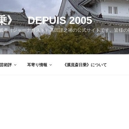
 DEPUIS 2005
觚者（ジャーナリスト）高田謹之祐の公式サイトです。皆様の
芸術評
耳寄り情報
《溪流斎日乗》について