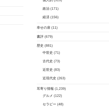
個人的
(519)
政治
(171)
経済
(156)
幸せの扉
(11)
書評
(679)
歴史
(881)
中世史
(71)
古代史
(73)
近世史
(83)
近現代史
(263)
耳寄り情報
(1,239)
グルメ
(122)
セラピー
(48)