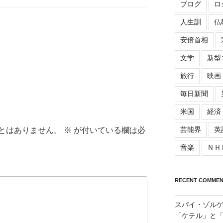
ブログ
ロ
人生訓
仏
安倍首相
文学
新型
旅行
映画
毎日新聞
米国
経済
芸能界
英
とはありません。
※
が付いている欄は必
音楽
ＮＨ
RECENT COMMEN
スパイ・ゾル
「ケテル」と