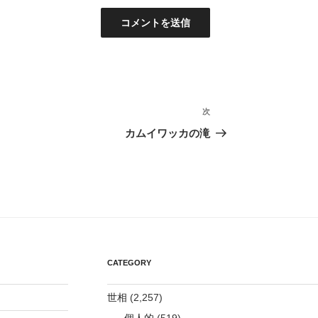
次
次
の
カムイワッカの滝
投
稿
CATEGORY
世相
(2,257)