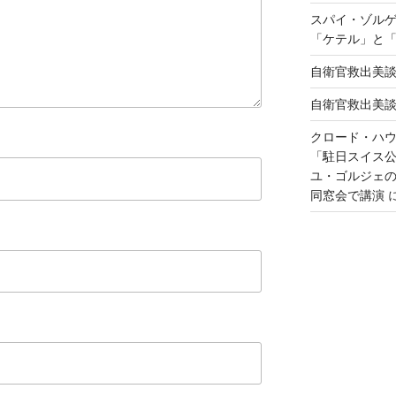
スパイ・ゾル
「ケテル」と
自衛官救出美
自衛官救出美
クロード・ハ
「駐日スイス
ユ・ゴルジェ
同窓会で講演