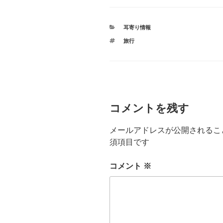
カ
耳寄り情報
テ
タ
旅行
ゴ
グ
リ
ー
コメントを残す
メールアドレスが公開されるこ
須項目です
コメント
※