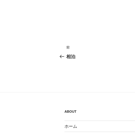
投
前
前
稿
の
相泊
投
ナ
稿
ビ
ゲ
ー
シ
ABOUT
ョ
ホーム
ン