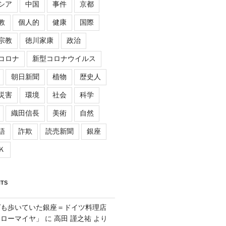
シア
中国
事件
京都
教
個人的
健康
国際
宗教
徳川家康
政治
コロナ
新型コロナウイルス
朝日新聞
植物
歴史人
災害
環境
社会
科学
織田信長
美術
自然
語
詐欺
読売新聞
銀座
Ｋ
TS
ゲも歩いていた銀座＝ドイツ料理店
「ローマイヤ」
に
高田 謹之祐
より