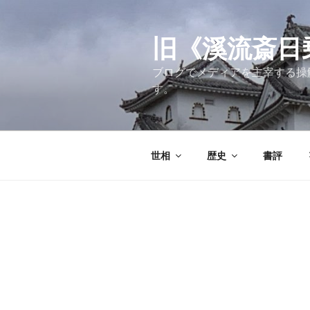
コ
ン
テ
旧《溪流斎日乗》
ン
ブログでメディアを主宰する操
ツ
す。
へ
ス
キ
ッ
世相
歴史
書評
プ