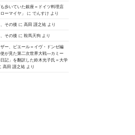
ゲも歩いていた銀座＝ドイツ料理店
「ローマイヤ」
に
でんすけ
より
談、その後
に
高田 謹之祐
より
談、その後
に
鞍馬天狗
より
ウザー、ピエール＝イヴ・ドンゼ編
公使が見た第二次世界大戦―カミー
の日記」を翻訳した鈴木光子氏＝大学
に
高田 謹之祐
より