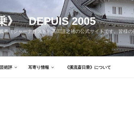
 DEPUIS 2005
觚者（ジャーナリスト）高田謹之祐の公式サイトです。皆様の
芸術評
耳寄り情報
《溪流斎日乗》について