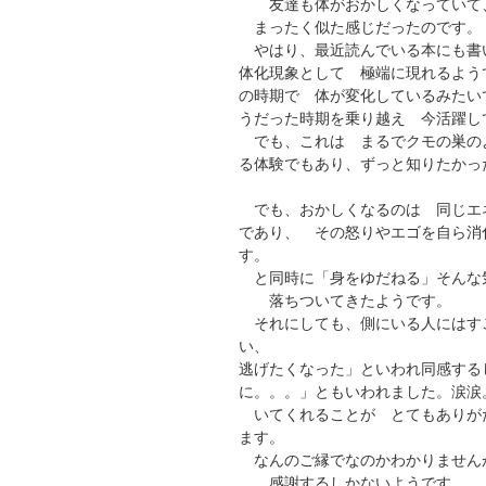
友達も体がおかしくなっていて
まったく似た感じだったのです。
やはり、最近読んでいる本にも書
体化現象として 極端に現れるよう
の時期で 体が変化しているみたい
うだった時期を乗り越え 今活躍し
でも、これは まるでクモの巣の
る体験でもあり、ずっと知りたかっ
でも、おかしくなるのは 同じエ
であり、 その怒りやエゴを自ら消
す。
と同時に「身をゆだねる」そんな
落ちついてきたようです。
それにしても、側にいる人にはす
い、
逃げたくなった」といわれ同感する
に。。。」ともいわれました。涙涙
いてくれることが とてもありが
ます。
なんのご縁でなのかわかりません
感謝するしかないようです。