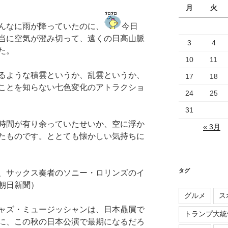
月
火
んなに雨が降っていたのに、
今日
当に空気が澄み切って、遠くの日高山脈
3
4
た。
10
11
るような積雲というか、乱雲というか、
17
18
ことを知らない七色変化のアトラクショ
24
25
31
時間が有り余っていたせいか、空に浮か
« 3月
たものです。ととても懐かしい気持ちに
タグ
、サックス奏者のソニー・ロリンズのイ
朝日新聞）
グルメ
ス
ャズ・ミュージッシャンは、日本贔屓で
トランプ大統
に、この秋の日本公演で最期になるだろ