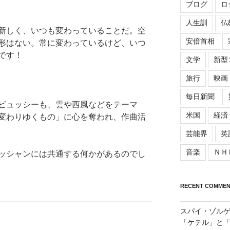
ブログ
ロ
人生訓
仏
新しく、いつも変わっていることだ。空
安倍首相
形はない。常に変わっているけど、いつ
です！
文学
新型
旅行
映画
毎日新聞
ビュッシーも、雲や西風などをテーマ
米国
経済
変わりゆくもの」に心を奪われ、作曲活
芸能界
英
音楽
ＮＨ
ッシャンには共通する何かがあるのでし
RECENT COMMEN
スパイ・ゾル
「ケテル」と