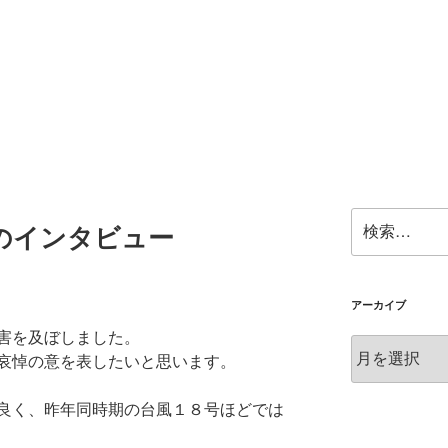
検
のインタビュー
索:
アーカイブ
害を及ぼしました。
ア
哀悼の意を表したいと思います。
ー
カ
良く、昨年同時期の台風１８号ほどでは
イ
ブ