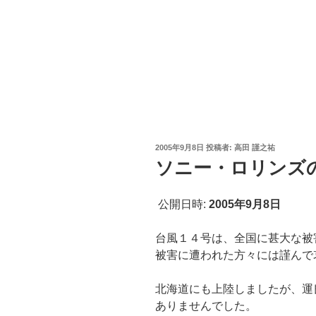
投
2005年9月8日
投稿者:
高田 謹之祐
稿
ソニー・ロリンズ
日:
公開日時:
2005年9月8日
台風１４号は、全国に甚大な被
被害に遭われた方々には謹んで
北海道にも上陸しましたが、運
ありませんでした。