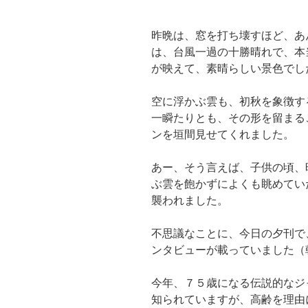
昨晩は、窓を打ち壊すほど、あ
は、台風一過の十勝晴れで、本
が映えて、素晴らしい景色でし
空に浮かぶ雲も、初秋を象徴す
一瞬たりとも、その形を留まる
ンを垣間見せてくれました。
あー、そう言えば、子供の頃、
ぶ雲を飽かずによくも眺めてい
襲われました。
不思議なことに、今日の夕刊で
ンタビューが載っていました（
今年、７５歳になる伝説的なジ
知られていますが、高齢を理由