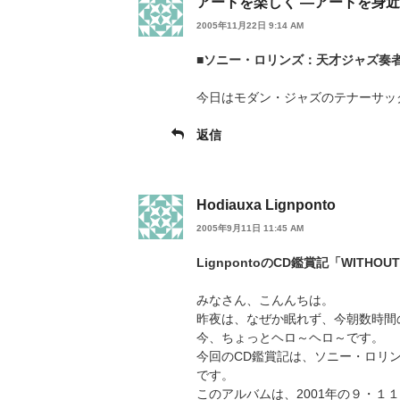
アートを楽しく ―アートを身
2005年11月22日 9:14 AM
■ソニー・ロリンズ：天才ジャズ奏者との触
今日はモダン・ジャズのテナーサック
返信
Hodiauxa Lignponto
2005年9月11日 11:45 AM
LignpontoのCD鑑賞記「WITHOU
みなさん、こんんちは。
昨夜は、なぜか眠れず、今朝数時間
今、ちょっとヘロ～ヘロ～です。
今回のCD鑑賞記は、ソニー・ロリンズ
です。
このアルバムは、2001年の９・１