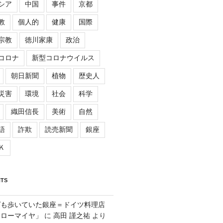
シア
中国
事件
京都
教
個人的
健康
国際
宗教
徳川家康
政治
コロナ
新型コロナウイルス
朝日新聞
植物
歴史人
災害
環境
社会
科学
織田信長
美術
自然
語
詐欺
読売新聞
銀座
Ｋ
TS
ゲも歩いていた銀座＝ドイツ料理店
「ローマイヤ」
に
高田 謹之祐
より