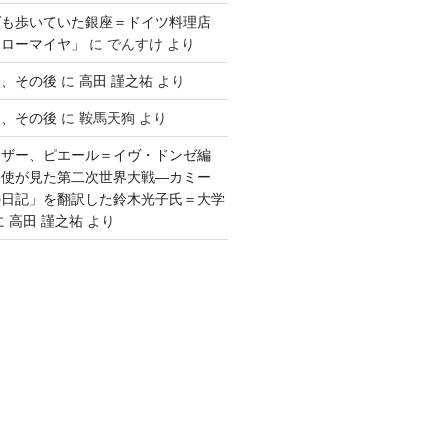
ゲも歩いていた銀座＝ドイツ料理店
「ローマイヤ」
に
でんすけ
より
談、その後
に
高田 謹之祐
より
談、その後
に
鞍馬天狗
より
ウザー、ピエール＝イヴ・ドンゼ編
公使が見た第二次世界大戦―カミー
の日記」を翻訳した鈴木光子氏＝大学
に
高田 謹之祐
より