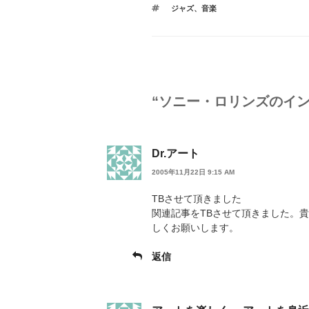
テ
タ
ジャズ
、
音楽
ゴ
グ
リ
ー
“ソニー・ロリンズのイン
Dr.アート
2005年11月22日 9:15 AM
TBさせて頂きました
関連記事をTBさせて頂きました。
しくお願いします。
返信