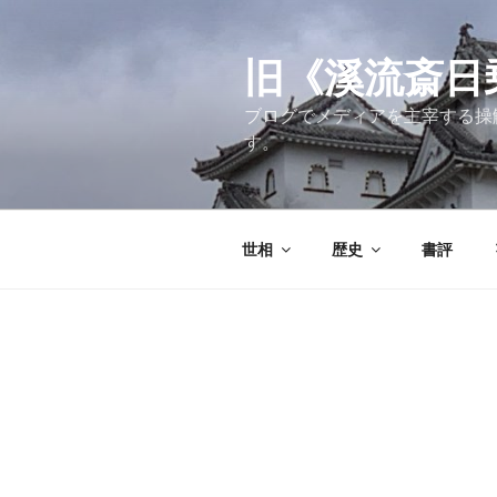
コ
ン
テ
旧《溪流斎日乗》
ン
ブログでメディアを主宰する操
ツ
す。
へ
ス
キ
ッ
世相
歴史
書評
プ