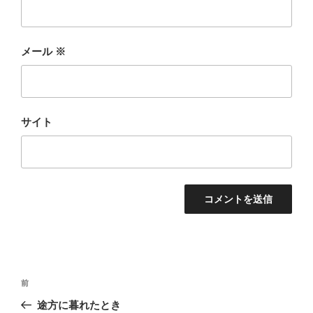
メール
※
サイト
投
前
前
稿
の
途方に暮れたとき