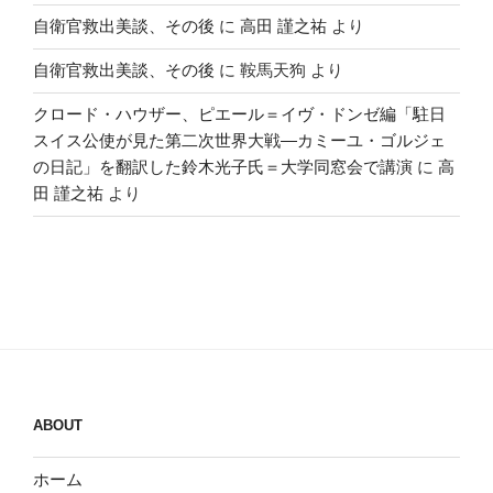
自衛官救出美談、その後
に
高田 謹之祐
より
自衛官救出美談、その後
に
鞍馬天狗
より
クロード・ハウザー、ピエール＝イヴ・ドンゼ編「駐日
スイス公使が見た第二次世界大戦―カミーユ・ゴルジェ
の日記」を翻訳した鈴木光子氏＝大学同窓会で講演
に
高
田 謹之祐
より
ABOUT
ホーム