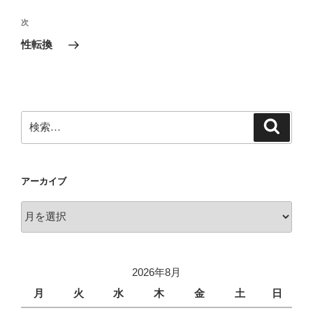
ナ
投
ビ
稿
次
次
ゲ
の
性転換
投
ー
稿
シ
ョ
ン
検
検
索
索:
アーカイブ
ア
ー
カ
イ
2026年8月
ブ
月
火
水
木
金
土
日