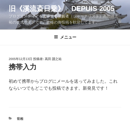
コ
旧《溪流斎日乗》 DEPUIS 2005
ン
ブログでメディアを主宰する操觚者（ジャーナリスト）高田謹之
テ
祐の公式サイトです。皆様の御投稿を歓迎してます。
ン
ツ
メニュー
へ
ス
キ
ッ
投
2005年12月13日
投稿者:
高田 謹之祐
稿
携帯入力
プ
日:
初めて携帯からブログにメールを送ってみました。これ
ならいつでもどこでも投稿できます。新発見です！
カ
世相
テ
ゴ