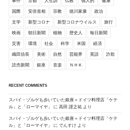
事件
京都
人生訓
仏教
個人的
健康
国際
安倍首相
宗教
徳川家康
政治
文学
新型コロナ
新型コロナウイルス
旅行
映画
朝日新聞
植物
歴史人
毎日新聞
災害
環境
社会
科学
米国
経済
織田信長
美術
自然
芸能界
英語
詐欺
読売新聞
銀座
音楽
ＮＨＫ
RECENT COMMENTS
スパイ・ゾルゲも歩いていた銀座＝ドイツ料理店「ケテ
ル」と「ローマイヤ」
に
高田 謹之祐
より
スパイ・ゾルゲも歩いていた銀座＝ドイツ料理店「ケテ
ル」と「ローマイヤ」
に
でんすけ
より