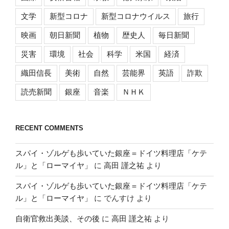
文学
新型コロナ
新型コロナウイルス
旅行
映画
朝日新聞
植物
歴史人
毎日新聞
災害
環境
社会
科学
米国
経済
織田信長
美術
自然
芸能界
英語
詐欺
読売新聞
銀座
音楽
ＮＨＫ
RECENT COMMENTS
スパイ・ゾルゲも歩いていた銀座＝ドイツ料理店「ケテ
ル」と「ローマイヤ」
に
高田 謹之祐
より
スパイ・ゾルゲも歩いていた銀座＝ドイツ料理店「ケテ
ル」と「ローマイヤ」
に
でんすけ
より
自衛官救出美談、その後
に
高田 謹之祐
より