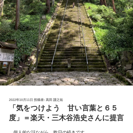
投
2022年10月11日
投稿者:
高田 謹之祐
稿
「気をつけよう 甘い言葉と６５
日:
度」＝楽天・三木谷浩史さんに提言
個人的な話ながら、
昨日の続き
です。