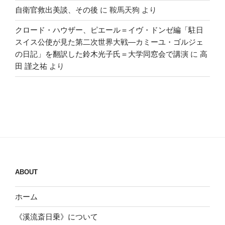
自衛官救出美談、その後
に
鞍馬天狗
より
クロード・ハウザー、ピエール＝イヴ・ドンゼ編「駐日
スイス公使が見た第二次世界大戦―カミーユ・ゴルジェ
の日記」を翻訳した鈴木光子氏＝大学同窓会で講演
に
高
田 謹之祐
より
ABOUT
ホーム
《溪流斎日乗》について