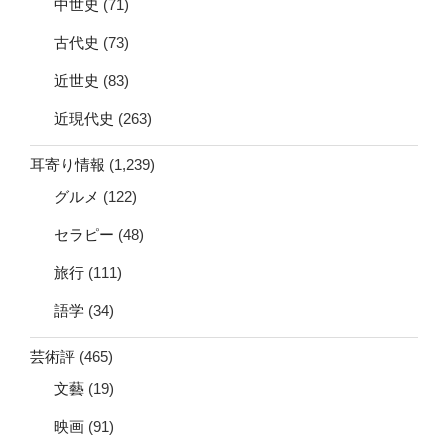
中世史
(71)
古代史
(73)
近世史
(83)
近現代史
(263)
耳寄り情報
(1,239)
グルメ
(122)
セラピー
(48)
旅行
(111)
語学
(34)
芸術評
(465)
文藝
(19)
映画
(91)