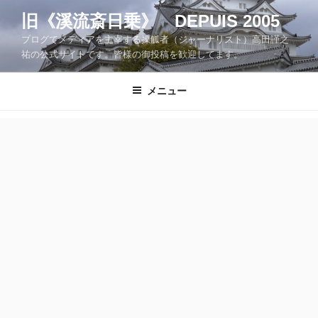
コ
旧《溪流斎日乗》 DEPUIS 2005
ン
ブログでメディアを主宰する操觚者（ジャーナリスト）高田謹之
テ
祐の公式サイトです。皆様の御投稿を歓迎してます。
ン
ツ
メニュー
へ
ス
キ
ッ
プ