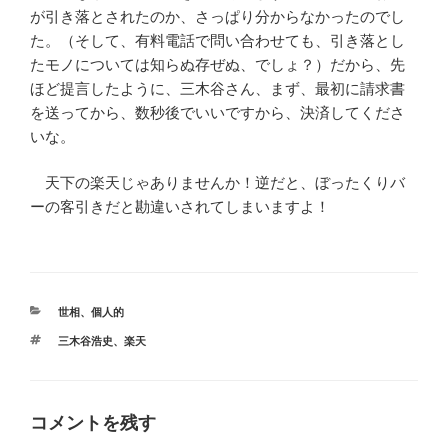
が引き落とされたのか、さっぱり分からなかったのでし
た。（そして、有料電話で問い合わせても、引き落とし
たモノについては知らぬ存ぜぬ、でしょ？）だから、先
ほど提言したように、三木谷さん、まず、最初に請求書
を送ってから、数秒後でいいですから、決済してくださ
いな。
天下の楽天じゃありませんか！逆だと、ぼったくりバ
ーの客引きだと勘違いされてしまいますよ！
カ
世相
、
個人的
テ
タ
三木谷浩史
、
楽天
ゴ
グ
リ
ー
コメントを残す