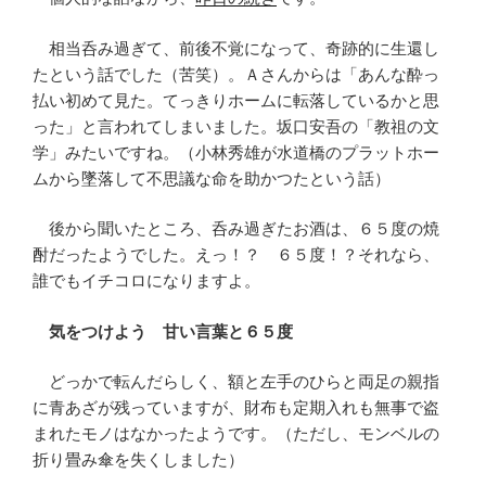
相当呑み過ぎて、前後不覚になって、奇跡的に生還し
たという話でした（苦笑）。Ａさんからは「あんな酔っ
払い初めて見た。てっきりホームに転落しているかと思
った」と言われてしまいました。坂口安吾の「教祖の文
学」みたいですね。（小林秀雄が水道橋のプラットホー
ムから墜落して不思議な命を助かつたという話）
後から聞いたところ、呑み過ぎたお酒は、６５度の焼
酎だったようでした。えっ！？ ６５度！？それなら、
誰でもイチコロになりますよ。
気をつけよう 甘い言葉と６５度
どっかで転んだらしく、額と左手のひらと両足の親指
に青あざが残っていますが、財布も定期入れも無事で盗
まれたモノはなかったようです。（ただし、モンベルの
折り畳み傘を失くしました）