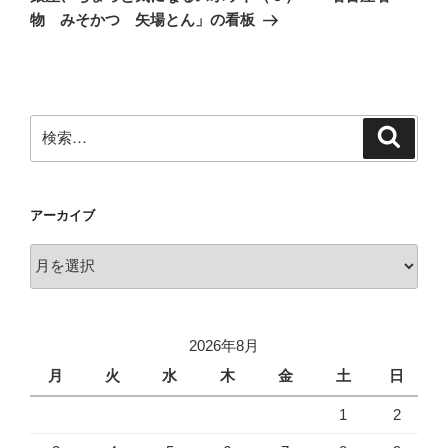
投
ー
物 みそかつ 矢場とん」の看板
稿
シ
ョ
ン
検
検
索
索:
アーカイブ
ア
ー
カ
イ
2026年8月
ブ
月
火
水
木
金
土
日
1
2