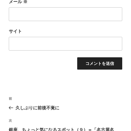
メール
※
サイト
投
前
前
稿
の
久しぶりに前後不覚に
ナ
投
ビ
稿
次
次
ゲ
の
銀座、ちょっと気になるスポット（９）＝「名古屋名