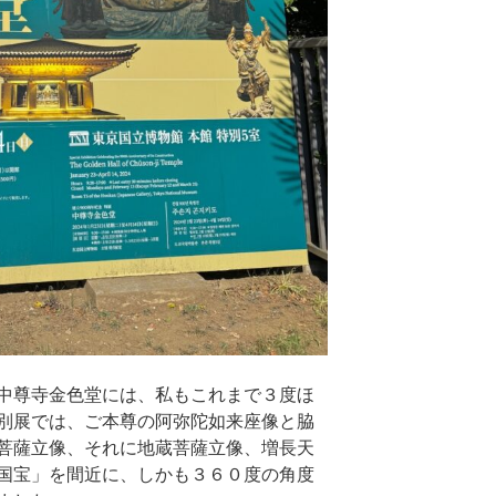
中尊寺金色堂には、私もこれまで３度ほ
別展では、ご本尊の阿弥陀如来座像と脇
菩薩立像、それに地蔵菩薩立像、増長天
国宝」を間近に、しかも３６０度の角度