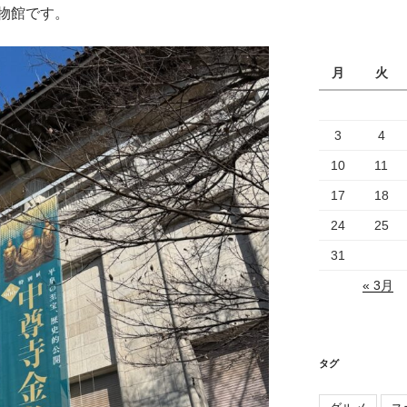
カ
博物館です。
イ
ブ
月
火
3
4
10
11
17
18
24
25
31
« 3月
タグ