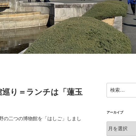
検
館巡り＝ランチは「蓮玉
索:
アーカイブ
野の二つの博物館を「はしご」しまし
ア
ー