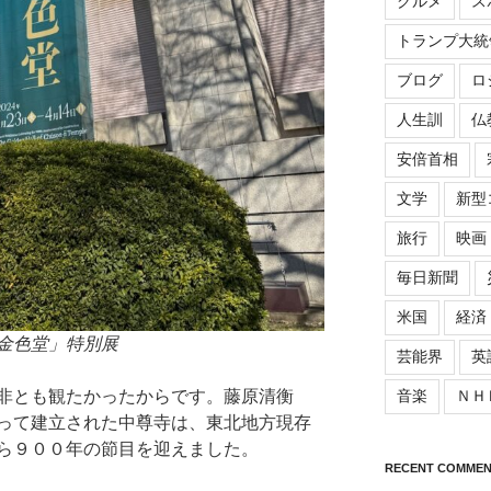
グルメ
ス
トランプ大統
ブログ
ロ
人生訓
仏
安倍首相
文学
新型
旅行
映画
毎日新聞
米国
経済
金色堂」特別展
芸能界
英
非とも観たかったからです。藤原清衡
音楽
ＮＨ
って建立された中尊寺は、東北地方現存
ら９００年の節目を迎えました。
RECENT COMMEN