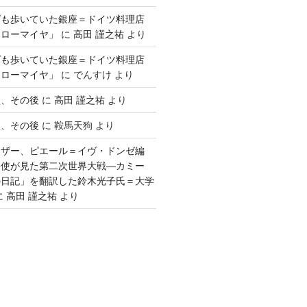
ゲも歩いていた銀座＝ドイツ料理店
「ローマイヤ」
に
高田 謹之祐
より
ゲも歩いていた銀座＝ドイツ料理店
「ローマイヤ」
に
でんすけ
より
談、その後
に
高田 謹之祐
より
談、その後
に
鞍馬天狗
より
ウザー、ピエール＝イヴ・ドンゼ編
公使が見た第二次世界大戦―カミー
の日記」を翻訳した鈴木光子氏＝大学
に
高田 謹之祐
より