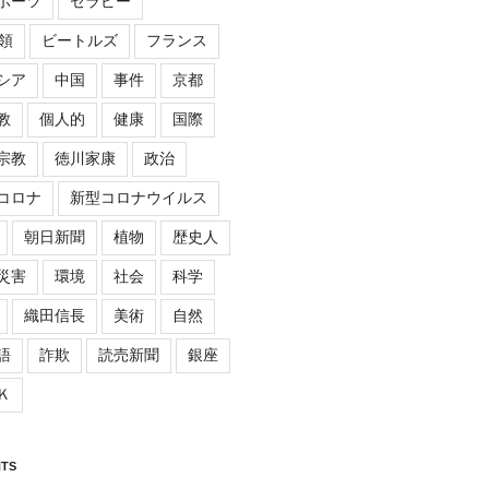
ポーツ
セラピー
領
ビートルズ
フランス
シア
中国
事件
京都
教
個人的
健康
国際
宗教
徳川家康
政治
コロナ
新型コロナウイルス
朝日新聞
植物
歴史人
災害
環境
社会
科学
織田信長
美術
自然
語
詐欺
読売新聞
銀座
Ｋ
TS