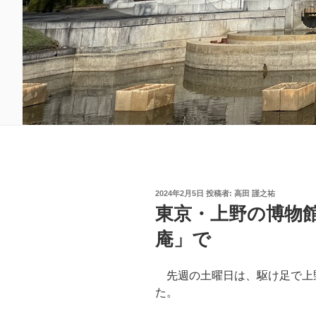
投
2024年2月5日
投稿者:
高田 謹之祐
稿
東京・上野の博物
日:
庵」で
先週の土曜日は、駆け足で上
た。