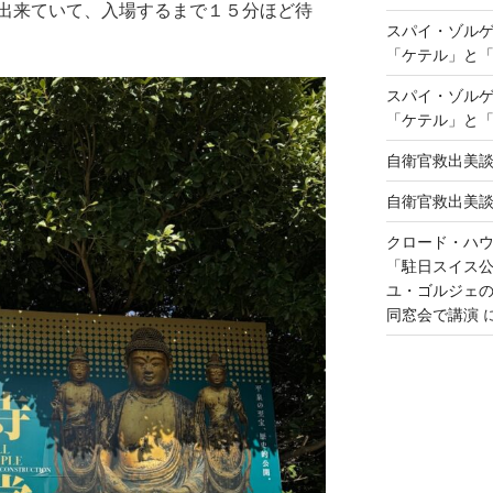
出来ていて、入場するまで１５分ほど待
スパイ・ゾル
「ケテル」と
スパイ・ゾル
「ケテル」と
自衛官救出美
自衛官救出美
クロード・ハ
「駐日スイス
ユ・ゴルジェ
同窓会で講演