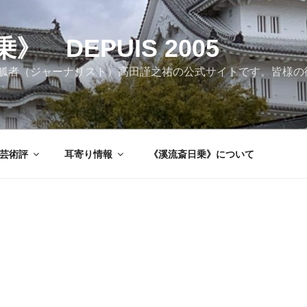
 DEPUIS 2005
觚者（ジャーナリスト）高田謹之祐の公式サイトです。皆様の
芸術評
耳寄り情報
《溪流斎日乗》について