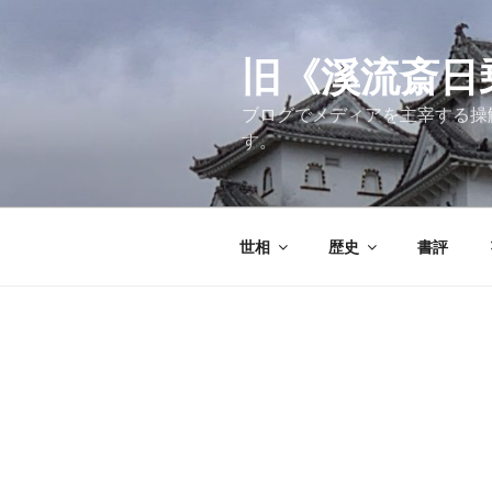
コ
ン
テ
旧《溪流斎日乗》
ン
ブログでメディアを主宰する操
ツ
す。
へ
ス
キ
ッ
世相
歴史
書評
プ