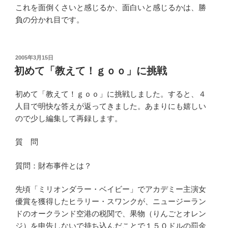
これを面倒くさいと感じるか、面白いと感じるかは、勝
負の分かれ目です。
投
2005年3月15日
稿
初めて「教えて！ｇｏｏ」に挑戦
日:
初めて「教えて！ｇｏｏ」に挑戦しました。すると、４
人目で明快な答えが返ってきました。あまりにも嬉しい
ので少し編集して再録します。
質 問
質問：財布事件とは？
先頃「ミリオンダラー・ベイビー」でアカデミー主演女
優賞を獲得したヒラリー・スワンクが、ニュージーラン
ドのオークランド空港の税関で、果物（りんごとオレン
ジ）を申告しないで持ち込んだことで１５０ドルの罰金