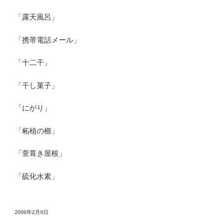
「露天風呂」
「携帯電話メール」
「十二干」
「干し菓子」
「にがり」
「柘植の櫛」
「萱葺き屋根」
「硫化水素」
投
2006年2月9日