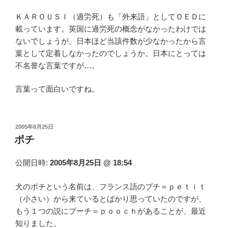
ＫＡＲＯＵＳＩ（過労死）も「外来語」としてＯＥＤに
載っています。英国に過労死の概念がなかったわけでは
ないでしょうが、日本ほど当該件数が少なかったから言
葉として定着しなかったのでしょうか。日本にとっては
不名誉な言葉ですが…。
言葉って面白いですね。
投
2005年8月25日
稿
ポチ
日:
公開日時:
2005年8月25日 @ 18:54
犬のポチという名前は、フランス語のプチ＝ｐｅｔｉｔ
（小さい）から来ているとばかり思っていたのですが、
もう１つの説にプーチ＝ｐｏｏｃｈがあることが、最近
知りました。