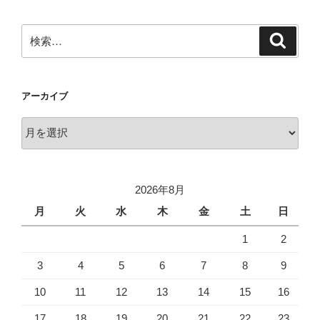
ー
ペ
ジ
検
検
ー
索
索:
ジ
送
アーカイブ
り
ア
ー
カ
イ
2026年8月
ブ
月
火
水
木
金
土
日
1
2
3
4
5
6
7
8
9
10
11
12
13
14
15
16
17
18
19
20
21
22
23