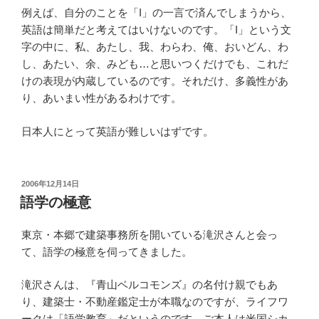
例えば、自分のことを「I」の一言で済んでしまうから、
英語は簡単だと考えてはいけないのです。「I」という文
字の中に、私、あたし、我、わらわ、俺、おいどん、わ
し、あたい、余、みども…と思いつくだけでも、これだ
けの表現が内蔵しているのです。それだけ、多義性があ
り、あいまい性があるわけです。
日本人にとって英語が難しいはずです。
投
2006年12月14日
稿
語学の極意
日:
東京・本郷で建築事務所を開いている滝沢さんと会っ
て、語学の極意を伺ってきました。
滝沢さんは、『青山ベルコモンズ』の名付け親でもあ
り、建築士・不動産鑑定士が本職なのですが、ライフワ
ークは「語学教育」だというのです。ご本人は米国シカ