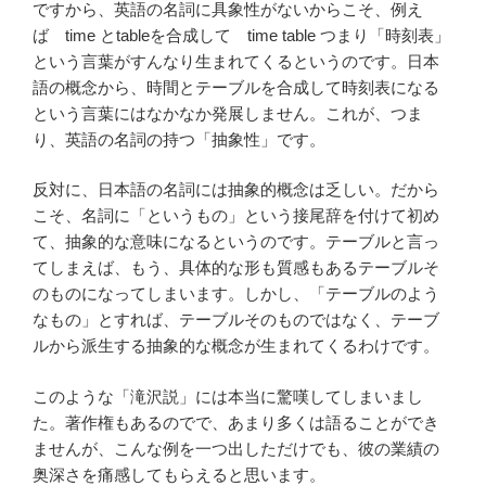
ですから、英語の名詞に具象性がないからこそ、例え
ば time とtableを合成して time table つまり「時刻表」
という言葉がすんなり生まれてくるというのです。日本
語の概念から、時間とテーブルを合成して時刻表になる
という言葉にはなかなか発展しません。これが、つま
り、英語の名詞の持つ「抽象性」です。
反対に、日本語の名詞には抽象的概念は乏しい。だから
こそ、名詞に「というもの」という接尾辞を付けて初め
て、抽象的な意味になるというのです。テーブルと言っ
てしまえば、もう、具体的な形も質感もあるテーブルそ
のものになってしまいます。しかし、「テーブルのよう
なもの」とすれば、テーブルそのものではなく、テーブ
ルから派生する抽象的な概念が生まれてくるわけです。
このような「滝沢説」には本当に驚嘆してしまいまし
た。著作権もあるのでで、あまり多くは語ることができ
ませんが、こんな例を一つ出しただけでも、彼の業績の
奥深さを痛感してもらえると思います。