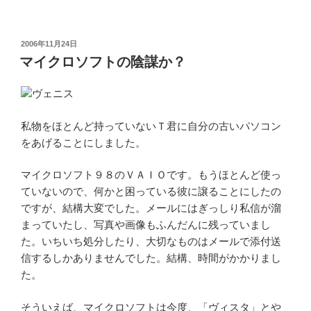
投
2006年11月24日
稿
マイクロソフトの陰謀か？
日:
ヴェニス
私物をほとんど持っていないＴ君に自分の古いパソコン
をあげることにしました。
マイクロソフト９８のＶＡＩＯです。もうほとんど使っ
ていないので、何かと困っている彼に譲ることにしたの
ですが、結構大変でした。メールにはぎっしり私信が溜
まっていたし、写真や画像もふんだんに残っていまし
た。いちいち処分したり、大切なものはメールで添付送
信するしかありませんでした。結構、時間がかかりまし
た。
そういえば、マイクロソフトは今度、「ヴィスタ」とや