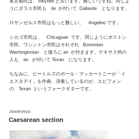
東京都民は、Tokyoite と言います。難しいですね。同じよ
うにダラス市民も ite が付いて Dallasite となります。
ロサンゼルス市民はもっと難しい。 Angelino です。
シカゴ市民は、 Chicagoan です。同じようにボストン
市民、ワシントン市民はそれぞれ Bostonian
Washingtonian と後ろに an が付きます。テキサス州の
人も an が付いて Texan になります。
ちなみに、ビートルズのポール・マッカートニーが「イ
エスタデイ」を作曲、演奏しているのが、エピフォン
の Texan というフォークギターです。
投
2006年9月6日
稿
Caesarean section
日: