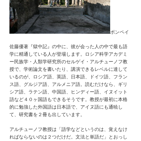
ポンペイ
佐藤優著『獄中記』の中に、彼が会った人の中で最も語
学に精通している人が登場します。ロシア科学アカデミ
ー民族学・人類学研究所のセルゲイ・アルチューノフ教
授で、学術論文を書いたり、講演できるレベルに達して
いるのが、ロシア語、英語、日本語、ドイツ語、フラン
ス語、グルジア語、アルメニア語。読むだけなら、ギリ
シア語、ラテン語、中国語、ヒンディー語、イヌイット
語など４０ヶ国語もできるそうです。教授が最初に本格
的に勉強した外国語は日本語で、アイヌ語にも通暁し
て、研究書を２冊も出しています。
アルチューノフ教授は「語学などというのは、覚えなけ
ればならないのは２つだけだ。文法と単語だ」とおっし