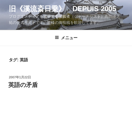
コ
旧《溪流斎日乗》 DEPUIS 2005
ン
ブログでメディアを主宰する操觚者（ジャーナリスト）高田謹之
テ
祐の公式サイトです。皆様の御投稿を歓迎してます。
ン
ツ
メニュー
へ
ス
キ
ッ
タグ:
英語
プ
投
2007年1月22日
稿
英語の矛盾
日: