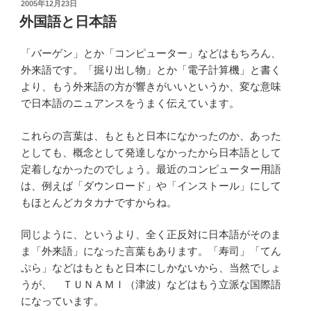
投
2005年12月23日
稿
外国語と日本語
日:
「バーゲン」とか「コンピューター」などはもちろん、
外来語です。「掘り出し物」とか「電子計算機」と書く
より、もう外来語の方が響きがいいというか、変な意味
で日本語のニュアンスをうまく伝えています。
これらの言葉は、もともと日本になかったのか、あった
としても、概念として発達しなかったから日本語として
定着しなかったのでしょう。最近のコンピューター用語
は、例えば「ダウンロード」や「インストール」にして
もほとんどカタカナですからね。
同じように、というより、全く正反対に日本語がそのま
ま「外来語」になった言葉もあります。「寿司」「てん
ぷら」などはもともと日本にしかないから、当然でしょ
うが、 ＴＵＮＡＭＩ（津波）などはもう立派な国際語
になっています。