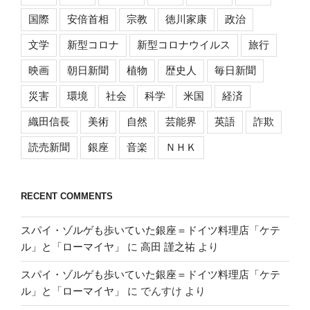
国際
安倍首相
宗教
徳川家康
政治
文学
新型コロナ
新型コロナウイルス
旅行
映画
朝日新聞
植物
歴史人
毎日新聞
災害
環境
社会
科学
米国
経済
織田信長
美術
自然
芸能界
英語
詐欺
読売新聞
銀座
音楽
ＮＨＫ
RECENT COMMENTS
スパイ・ゾルゲも歩いていた銀座＝ドイツ料理店「ケテ
ル」と「ローマイヤ」
に
高田 謹之祐
より
スパイ・ゾルゲも歩いていた銀座＝ドイツ料理店「ケテ
ル」と「ローマイヤ」
に
でんすけ
より