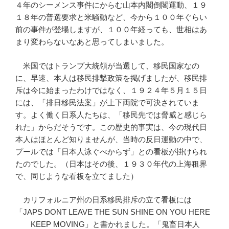
４年のシーメンス事件にからむ山本内閣倒閣運動、１９
１８年の普選要求と米騒動など、今から１００年ぐらい
前の事件が登場しますが、１００年経っても、世相はあ
まり変わらないなあと思ってしまいました。
米国ではトランプ大統領が当選して、移民国家なの
に、早速、本人は移民排撃政策を掲げましたが、移民排
斥は今に始まったわけではなく、１９２４年５月１５日
には、「排日移民法案」が上下両院で可決されていま
す。よく働く日系人たちは、「移民先では脅威と感じら
れた」からだそうです。この歴史的事実は、今の現代日
本人はほとんど知りませんが、当時の反日運動の中で、
プールでは「日本人泳ぐべからず」との看板が掛けられ
たのでした。（日本はその後、１９３０年代の上海租界
で、同じような看板を立てました）
カリフォルニア州の日系移民排斥の立て看板には
「JAPS DONT LEAVE THE SUN SHINE ON YOU HERE
KEEP MOVING」と書かれました。「鬼畜日本人