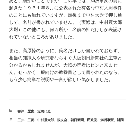
あと、細かいことですが、この本では、満洲事変の前に
起きた１９３１年８月に公表された有名な中村大尉事件
のことにも触れていますが、最後まで中村大尉で押し通
して、名前が書かれていません。（実際は、中村震太郎
大尉）この他にも、何カ所か、名前の姓だけしか表記さ
れていないところがありました。
また、高原操のように、氏名だけしか書かれておらず、
相当の知識人や研究者ならすぐ大阪朝日新聞社の主筆と
分かるかもしれませんが、大抵の読者はピンと来ませ
ん。せっかく一般向けの教養書として書かれたのなら、
もう少し簡単な説明や一言が欲しい気がしました。
カ
書評
、
歴史
、
近現代史
テ
タ
三井
、
三菱
、
中村震太郎
、
政友会
、
朝日新聞
、
民政党
、
満洲事変
、
財閥
ゴ
グ
リ
ー