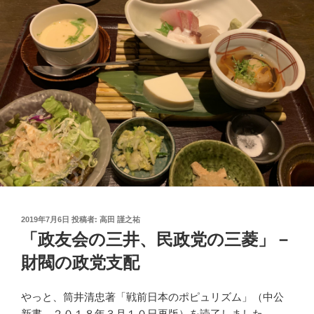
投
2019年7月6日
投稿者:
高田 謹之祐
稿
「政友会の三井、民政党の三菱」－
日:
財閥の政党支配
やっと、筒井清忠著「戦前日本のポピュリズム」（中公
新書、２０１８年３月１０日再版）を読了しました。