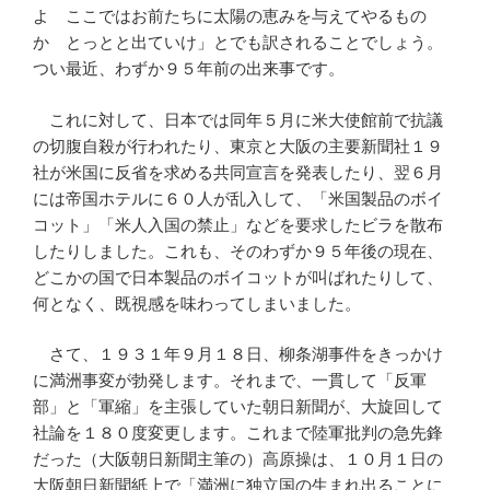
よ ここではお前たちに太陽の恵みを与えてやるもの
か とっとと出ていけ」とでも訳されることでしょう。
つい最近、わずか９５年前の出来事です。
これに対して、日本では同年５月に米大使館前で抗議
の切腹自殺が行われたり、東京と大阪の主要新聞社１９
社が米国に反省を求める共同宣言を発表したり、翌６月
には帝国ホテルに６０人が乱入して、「米国製品のボイ
コット」「米人入国の禁止」などを要求したビラを散布
したりしました。これも、そのわずか９５年後の現在、
どこかの国で日本製品のボイコットが叫ばれたりして、
何となく、既視感を味わってしまいました。
さて、１９３１年９月１８日、柳条湖事件をきっかけ
に満洲事変が勃発します。それまで、一貫して「反軍
部」と「軍縮」を主張していた朝日新聞が、大旋回して
社論を１８０度変更します。これまで陸軍批判の急先鋒
だった（大阪朝日新聞主筆の）高原操は、１０月１日の
大阪朝日新聞紙上で「満洲に独立国の生まれ出ることに