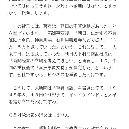
ついては歓迎こそすれ、反対すべき理由はない」とすっ
かり「転向」します。
この背景には、著者は、朝日の不買運動があったこと
を挙げています。「満洲事変後、『朝日』に対する不買
運動は奈良、神奈川県、香川県善通寺などで拡大、『３
万、５万と減っていった』という。これに対して、『大
阪毎日』は拡張していった。朝日の下村海南副社長は
『新聞経営の立場を考えてほしい』と発言し、１０月中
旬の重役会で『満洲事変支持』が決定した」といいま
す。会社ですから、ビジネスを重視したわけです。
こうして、大新聞は「軍神物語」を書きたてて、１９
４５年８月１５日の終戦まで、イケイケドンドンと大衆
を煽り立てたわけですね。
◇反対党の家の消火はしません
この本では、昭和初期の二大政党だった政友会のバッ