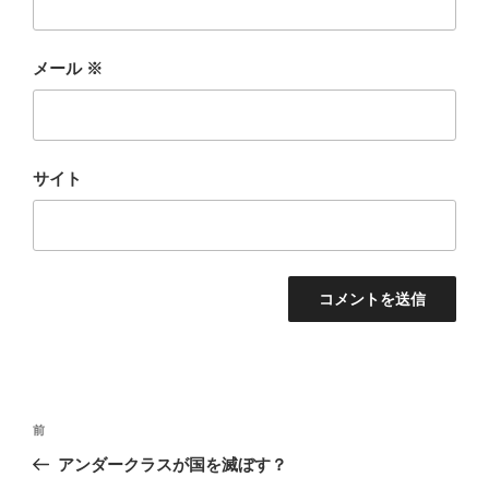
メール
※
サイト
投
前
前
稿
の
アンダークラスが国を滅ぼす？
ナ
投