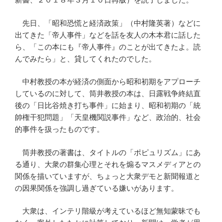
先日、「昭和恐慌と経済政策」（中村隆英著）などに
出てきた「帝人事件」などを話を友人の木本君に話した
ら、「この本にも『帝人事件』のことが出てきたよ。読
んでみたら」と、貸してくれたのでした。
中村教授の本が経済の側面から昭和初期をアプローチ
しているのに対して、筒井教授の本は、日露戦争終結直
後の「日比谷焼き打ち事件」に始まり、昭和初期の「統
帥権干犯問題」「天皇機関説事件」など、政治的、社会
的事件を扱ったものです。
筒井教授の著書は、タイトルの「ポピュリズム」にあ
る通り、大衆の群集心理とそれを煽るマスメディアとの
関係を描いていますが、ちょっと大衆デモと新聞報道と
の因果関係を強調し過ぎている嫌いがあります。
大衆は、インテリ階級が考えているほど無知蒙昧でも