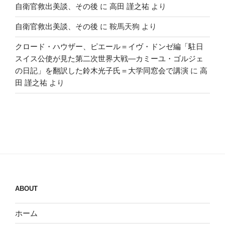
自衛官救出美談、その後
に
高田 謹之祐
より
自衛官救出美談、その後
に
鞍馬天狗
より
クロード・ハウザー、ピエール＝イヴ・ドンゼ編「駐日
スイス公使が見た第二次世界大戦―カミーユ・ゴルジェ
の日記」を翻訳した鈴木光子氏＝大学同窓会で講演
に
高
田 謹之祐
より
ABOUT
ホーム