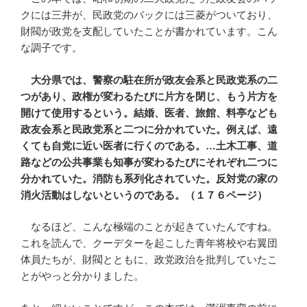
クには三井が、民政党のバックには三菱がついており、
財閥が政党を支配していたことが書かれています。こん
な調子です。
大分県では、警察の駐在所が政友会系と民政党系の二
つがあり、政権が変わるたびに片方を閉じ、もう片方を
開けて使用するという。結婚、医者、旅館、料亭なども
政友会系と民政党系と二つに分かれていた。例えば、遠
くても自党に近い医者に行くのである。…土木工事、道
路などの公共事業も知事が変わるたびにそれぞれ二つに
分かれていた。消防も系列化されていた。反対党の家の
消火活動はしないというのである。（１７６ページ）
なるほど、こんな極端のことが起きていたんですね。
これを読んで、クーデターを起こした青年将校や右翼団
体員たちが、財閥とともに、政党政治を批判していたこ
とがやっと分かりました。