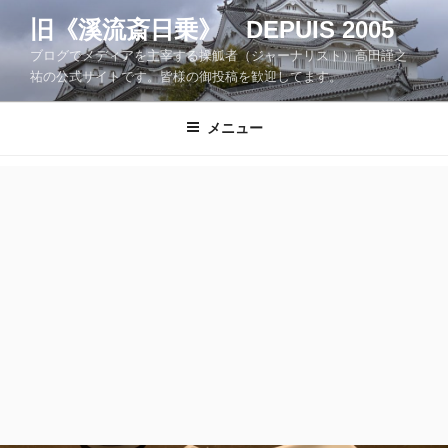
コ
旧《溪流斎日乗》 DEPUIS 2005
ン
ブログでメディアを主宰する操觚者（ジャーナリスト）高田謹之
テ
祐の公式サイトです。皆様の御投稿を歓迎してます。
ン
ツ
メニュー
へ
ス
キ
ッ
プ