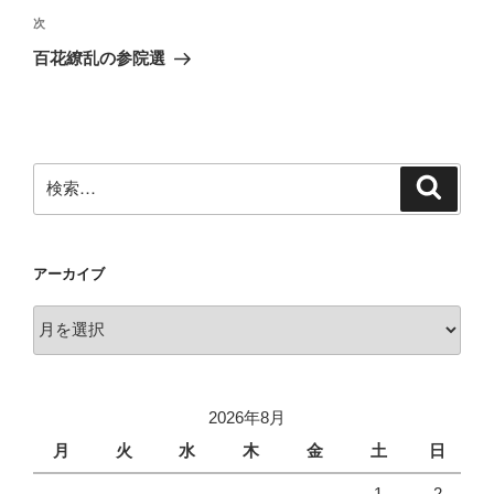
ビ
稿
次
次
ゲ
の
百花繚乱の参院選
投
ー
稿
シ
ョ
ン
検
検
索
索:
アーカイブ
ア
ー
カ
イ
2026年8月
ブ
月
火
水
木
金
土
日
1
2