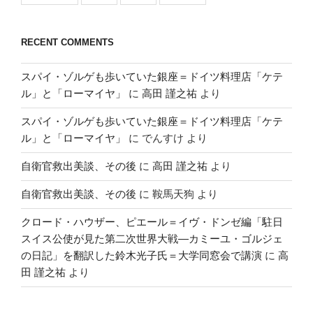
RECENT COMMENTS
スパイ・ゾルゲも歩いていた銀座＝ドイツ料理店「ケテ
ル」と「ローマイヤ」
に
高田 謹之祐
より
スパイ・ゾルゲも歩いていた銀座＝ドイツ料理店「ケテ
ル」と「ローマイヤ」
に
でんすけ
より
自衛官救出美談、その後
に
高田 謹之祐
より
自衛官救出美談、その後
に
鞍馬天狗
より
クロード・ハウザー、ピエール＝イヴ・ドンゼ編「駐日
スイス公使が見た第二次世界大戦―カミーユ・ゴルジェ
の日記」を翻訳した鈴木光子氏＝大学同窓会で講演
に
高
田 謹之祐
より