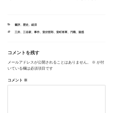
カ
書評
、
歴史
、
経済
テ
タ
三井
、
三谷家
、
事件
、
室伏哲郎
、
室町将軍
、
汚職
、
疑惑
ゴ
グ
リ
ー
コメントを残す
メールアドレスが公開されることはありません。
※
が付
いている欄は必須項目です
コメント
※