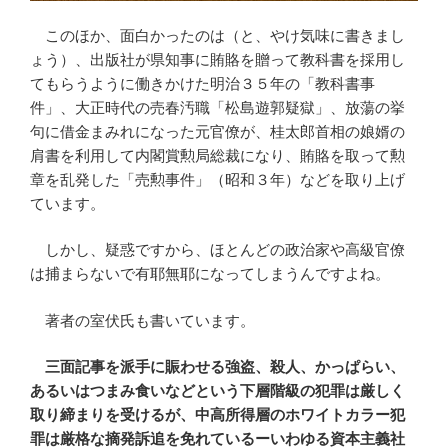
このほか、面白かったのは（と、やけ気味に書きまし
ょう）、出版社が県知事に賄賂を贈って教科書を採用し
てもらうように働きかけた明治３５年の「教科書事
件」、大正時代の売春汚職「松島遊郭疑獄」、放蕩の挙
句に借金まみれになった元官僚が、桂太郎首相の娘婿の
肩書を利用して内閣賞勲局総裁になり、賄賂を取って勲
章を乱発した「売勲事件」（昭和３年）などを取り上げ
ています。
しかし、疑惑ですから、ほとんどの政治家や高級官僚
は捕まらないで有耶無耶になってしまうんですよね。
著者の室伏氏も書いています。
三面記事を派手に賑わせる強盗、殺人、かっぱらい、
あるいはつまみ食いなどという下層階級の犯罪は厳しく
取り締まりを受けるが、中高所得層のホワイトカラー犯
罪は厳格な摘発訴追を免れているーいわゆる資本主義社