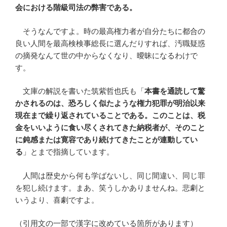
会における階級司法の弊害である。
そうなんですよ。時の最高権力者が自分たちに都合の
良い人間を最高検検事総長に選んだりすれば、汚職疑惑
の摘発なんて世の中からなくなり、曖昧になるわけで
す。
文庫の解説を書いた筑紫哲也氏も「
本書を通読して驚
かされるのは、恐ろしく似たような権力犯罪が明治以来
現在まで繰り返されていることである。このことは、税
金をいいように食い尽くされてきた納税者が、そのこと
に鈍感または寛容であり続けてきたことが連動してい
る
」とまで指摘しています。
人間は歴史から何も学ばないし、同じ間違い、同じ罪
を犯し続けます。まあ、笑うしかありませんね。悲劇と
いうより、喜劇ですよ。
（引用文の一部で漢字に改めている箇所があります）