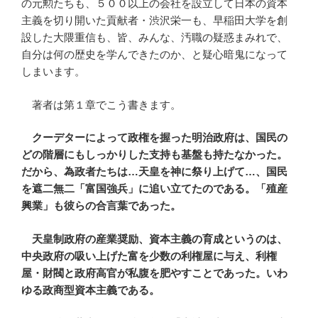
の元勲たちも、５００以上の会社を設立して日本の資本
主義を切り開いた貢献者・渋沢栄一も、早稲田大学を創
設した大隈重信も、皆、みんな、汚職の疑惑まみれで、
自分は何の歴史を学んできたのか、と疑心暗鬼になって
しまいます。
著者は第１章でこう書きます。
クーデターによって政権を握った明治政府は、国民の
どの階層にもしっかりした支持も基盤も持たなかった。
だから、為政者たちは…天皇を神に祭り上げて…、国民
を遮二無二「富国強兵」に追い立てたのである。「殖産
興業」も彼らの合言葉であった。
天皇制政府の産業奨励、資本主義の育成というのは、
中央政府の吸い上げた富を少数の利権屋に与え、利権
屋・財閥と政府高官が私腹を肥やすことであった。いわ
ゆる政商型資本主義である。