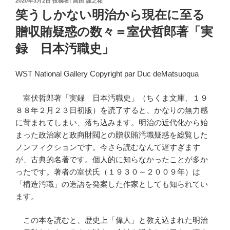
2020年3月2日
投稿者:
高田 謹之祐
稿
笑うしかない明治から現在に至る
日:
贈収賄疑惑の数々＝室伏哲郎著「実
録 日本汚職史」
WST National Gallery Copyright par Duc deMatsuoqua
室伏哲郎著「実録 日本汚職史」（ちくま文庫、１９
８８年２月２３日初版）を読了すると、かなりの無力感
に苛まれてしまい、落ち込みます。明治の近代化から始
まった政治家と政商財閥との贈収賄汚職疑惑を総覧した
ノンフィクションです。今さら読むなんて遅すぎます
が、古典的名著です。個人的に知らなかったことが多か
ったです。著者の室伏氏（１９３０～２００９年）は
「構造汚職」の造語を発案した作家としても知られてい
ます。
この本を読むと、歴史上「偉人」と教え込まれた明治