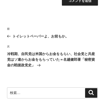
投
前
前
稿
の
トイレットペーパーよ、お前もか。
ナ
投
ビ
稿
次
次
ゲ
の
冷戦期、自民党は米国からお金をもらい、社会党と共産
投
ー
党はソ連からお金をもらっていた＝名越健郎著「秘密資
稿
シ
金の戦後政党史」
ョ
ン
検
検
索
索: