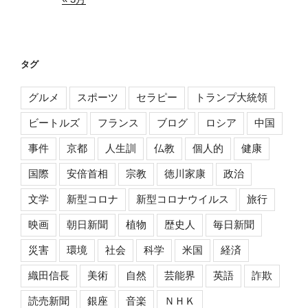
タグ
グルメ
スポーツ
セラピー
トランプ大統領
ビートルズ
フランス
ブログ
ロシア
中国
事件
京都
人生訓
仏教
個人的
健康
国際
安倍首相
宗教
徳川家康
政治
文学
新型コロナ
新型コロナウイルス
旅行
映画
朝日新聞
植物
歴史人
毎日新聞
災害
環境
社会
科学
米国
経済
織田信長
美術
自然
芸能界
英語
詐欺
読売新聞
銀座
音楽
ＮＨＫ