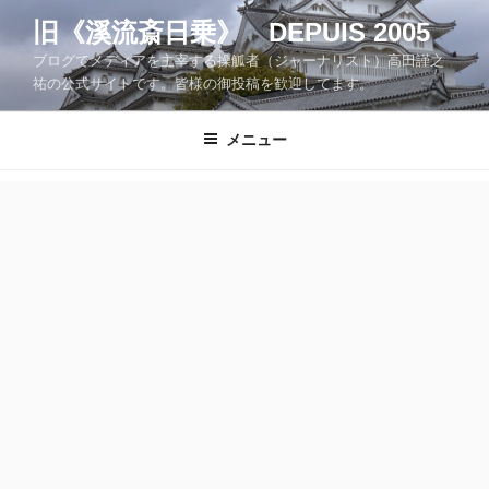
コ
旧《溪流斎日乗》 DEPUIS 2005
ン
ブログでメディアを主宰する操觚者（ジャーナリスト）高田謹之
テ
祐の公式サイトです。皆様の御投稿を歓迎してます。
ン
ツ
メニュー
へ
ス
キ
ッ
プ