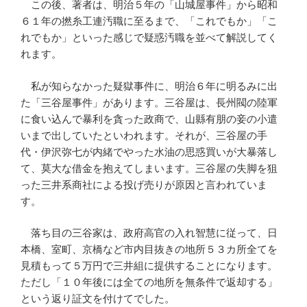
この後、著者は、明治５年の「山城屋事件」から昭和
６１年の撚糸工連汚職に至るまで、「これでもか」「こ
れでもか」といった感じで疑惑汚職を並べて解説してく
れます。
私が知らなかった疑獄事件に、明治６年に明るみに出
た「三谷屋事件」があります。三谷屋は、長州閥の陸軍
に食い込んで暴利を貪った政商で、山縣有朋の妾の小遣
いまで出していたといわれます。それが、三谷屋の手
代・伊沢弥七が内緒でやった水油の思惑買いが大暴落し
て、莫大な借金を抱えてしまいます。三谷屋の失脚を狙
った三井系商社による投げ売りが原因と言われていま
す。
落ち目の三谷家は、政府高官の入れ智慧に従って、日
本橋、室町、京橋など市内目抜きの地所５３カ所全てを
見積もって５万円で三井組に提供することになります。
ただし「１０年後には全ての地所を無条件で返却する」
という返り証文を付けてでした。