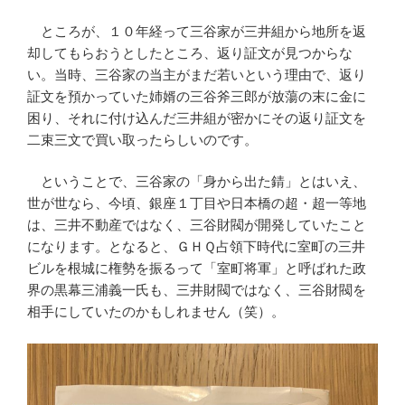
ところが、１０年経って三谷家が三井組から地所を返
却してもらおうとしたところ、返り証文が見つからな
い。当時、三谷家の当主がまだ若いという理由で、返り
証文を預かっていた姉婿の三谷斧三郎が放蕩の末に金に
困り、それに付け込んだ三井組が密かにその返り証文を
二束三文で買い取ったらしいのです。
ということで、三谷家の「身から出た錆」とはいえ、
世が世なら、今頃、銀座１丁目や日本橋の超・超一等地
は、三井不動産ではなく、三谷財閥が開発していたこと
になります。となると、ＧＨＱ占領下時代に室町の三井
ビルを根城に権勢を振るって「室町将軍」と呼ばれた政
界の黒幕三浦義一氏も、三井財閥ではなく、三谷財閥を
相手にしていたのかもしれません（笑）。