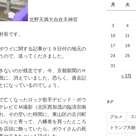
月
火
北野天満大自在天神宮
3
4
村長です。
10
11
17
18
ボウイに関する記事が１９日付の地元の
24
25
うので、送ってくださました。
31
きないのが残念です。今、京都新聞のＨ
« 3月
既に、消えていました。恐らく、過去記
とになっているのでしょう。
で亡くなったロック歌手デビッド・ボウ
タグ
テレビＣＭ撮影（北区西加茂の臨済宗南
れ、その空いた時間に、東山区の古川町
グルメ
ス
ぶらりと寄って、八幡巻を買ったところ
トランプ大統
を店頭に飾っていたら、ボウイさんの死