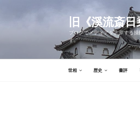
コ
ン
テ
旧《溪流斎日乗》
ン
ブログでメディアを主宰する操
ツ
す。
へ
ス
キ
ッ
世相
歴史
書評
プ