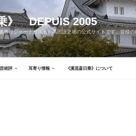
 DEPUIS 2005
觚者（ジャーナリスト）高田謹之祐の公式サイトです。皆様の
芸術評
耳寄り情報
《溪流斎日乗》について