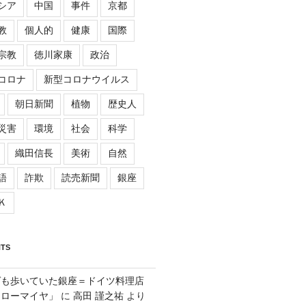
シア
中国
事件
京都
教
個人的
健康
国際
宗教
徳川家康
政治
コロナ
新型コロナウイルス
朝日新聞
植物
歴史人
災害
環境
社会
科学
織田信長
美術
自然
語
詐欺
読売新聞
銀座
Ｋ
TS
ゲも歩いていた銀座＝ドイツ料理店
「ローマイヤ」
に
高田 謹之祐
より