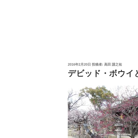
投
2016年2月20日
投稿者:
高田 謹之祐
稿
デビッド・ボウイ
日: