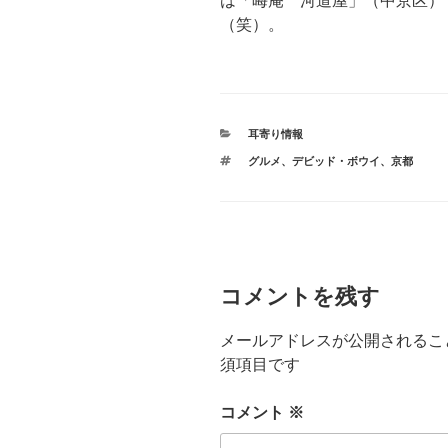
は「晦庵 河道屋」（中京区）
（笑）。
カ
耳寄り情報
テ
タ
グルメ
、
デビッド・ボウイ
、
京都
ゴ
グ
リ
ー
コメントを残す
メールアドレスが公開されるこ
須項目です
コメント
※