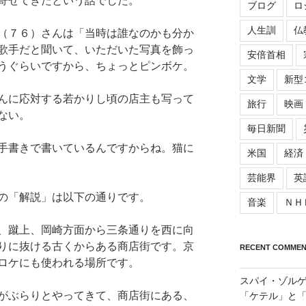
寄せてきたという話でした。
ブログ
ロ
人生訓
仏
（７６）さんは「当時は誰なのかも分か
歌手だと聞いて、いただいた写真を飾っ
安倍首相
うぐらいですから、ちょっとピンボケ。
文学
新型
んに応対する若かりし頃の店主も写って
旅行
映画
ない。
毎日新聞
手書きで書いているんですからね。猫に
米国
経済
芸能界
英
の「解説」は以下の通りです。
音楽
ＮＨ
、蹴上、岡崎方面から三条通りを西に向
りに抜ける古くからある商店街です。京
RECENT COMMEN
ロケにも使われる場所です。
スパイ・ゾル
がぶらりとやってきて、商店街にある、
「ケテル」と