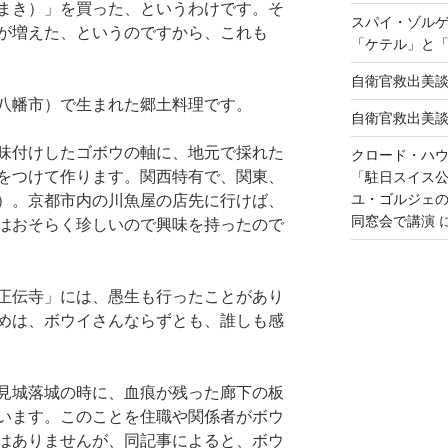
まき）」を買った、というわけです。そ
スパイ・ゾル
が増えた、というのですから、これも
「ケテル」と
自衛官救出美
八幡市）で生まれた郷土料理です。
自衛官救出美
味付けしたゴボウの軸に、地元で採れた
クロード・ハ
をつけて作ります。関西特有で、関東、
「駐日スイス
ユ・ゴルジェ
）。京都市内の川魚屋の店先に行けば、
同窓会で講演
はおそらく珍しいので興味を持ったので
正伝寺」には、愚生も行ったことがあり
めは、ボウイさんならずとも、誰しも感
見城落城の時に、血痕が残った廊下の板
います。このことを住職や関係者がボウ
はありませんが、同記事によると、ボウ