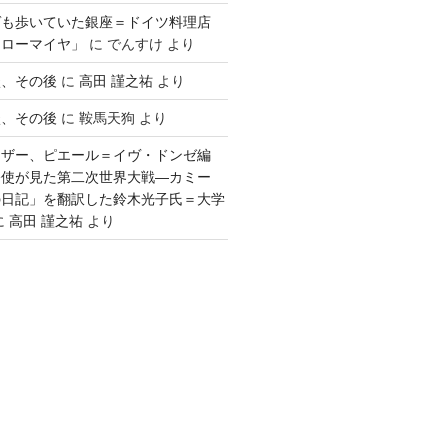
ゲも歩いていた銀座＝ドイツ料理店
「ローマイヤ」
に
でんすけ
より
談、その後
に
高田 謹之祐
より
談、その後
に
鞍馬天狗
より
ウザー、ピエール＝イヴ・ドンゼ編
公使が見た第二次世界大戦―カミー
の日記」を翻訳した鈴木光子氏＝大学
に
高田 謹之祐
より