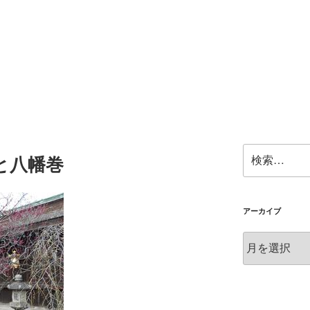
検
と八幡巻
索:
アーカイブ
ア
ー
カ
イ
ブ