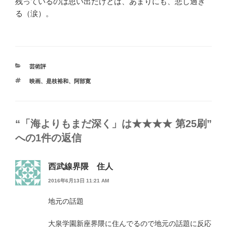
残っているのは思い出だけとは、あまりにも、悲し過ぎ
る（涙）。
カ
芸術評
テ
タ
映画
、
是枝裕和
、
阿部寛
ゴ
グ
リ
ー
“「海よりもまだ深く」は★★★★ 第25刷”
への1件の返信
西武線界隈 住人
2016年6月13日 11:21 AM
地元の話題
大泉学園新座界隈に住んでるので地元の話題に反応