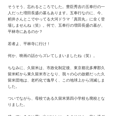
そうそう、忘れるところでした。豊臣秀吉の五奉行の一
人だった増田長盛の墓もあります。五奉行なのに、今、
籾井さんとこでやってる大河ドラマ「真田丸」に全く登
場しませんね（笑）。何で、五奉行の増田長盛の墓が、
平林寺にあるのか？
若者よ、平林寺に行け！
何か、映画の話からズレてしまいましたね（笑）。
ちなみに、久留米は、市政化制定後、東京都北多摩郡久
留米町から東久留米市となり、我々の心の故郷だった久
留米団地は、老朽化で逸早く、この地球上から消滅しま
した。
ついでながら、母校である久留米第四小学校も廃校とな
りました。