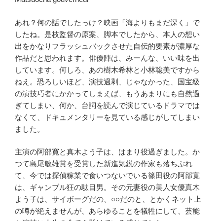
あれ？何の話でしたっけ？映画「海よりもまだ深く」で
したね。是枝監督の原案、脚本でしたから、本人の想い
出をかなりフラッシュバックさせた自伝的要素が濃厚な
作品だと思われます。俳優陣は、みーんな、いい味を出
しています。何しろ、あの樹木希林と小林聡美ですから
ねえ。恐ろしいほど、演技過剰、じゃなかった、国宝級
の演技巧者にかかってしまえば、もうあまりにも自然過
ぎてしまい、何か、台詞を読んで演じているドラマでは
なくて、ドキュメンタリーを見ている感じがしてしまい
ました。
主演の阿部寛と真木よう子は、はまり役過ぎました。か
つて島尾敏雄賞を受賞した新進気鋭の作家も落ちぶれ
て、今では探偵稼業で食いつないでいる篠田役の阿部寛
は、ギャンブル狂の駄目男。その元妻役の美人女優真木
よう子は、サイボーグだの、○○だのと、とかくネット上
の噂が絶えませんが、あらゆることを犠牲にして、芸能