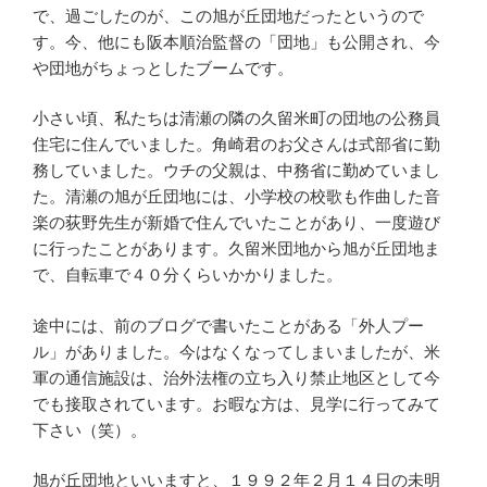
で、過ごしたのが、この旭が丘団地だったというので
す。今、他にも阪本順治監督の「団地」も公開され、今
や団地がちょっとしたブームです。
小さい頃、私たちは清瀬の隣の久留米町の団地の公務員
住宅に住んでいました。角崎君のお父さんは式部省に勤
務していました。ウチの父親は、中務省に勤めていまし
た。清瀬の旭が丘団地には、小学校の校歌も作曲した音
楽の荻野先生が新婚で住んでいたことがあり、一度遊び
に行ったことがあります。久留米団地から旭が丘団地ま
で、自転車で４０分くらいかかりました。
途中には、前のブログで書いたことがある「外人プー
ル」がありました。今はなくなってしまいましたが、米
軍の通信施設は、治外法権の立ち入り禁止地区として今
でも接取されています。お暇な方は、見学に行ってみて
下さい（笑）。
旭が丘団地といいますと、１９９２年２月１４日の未明