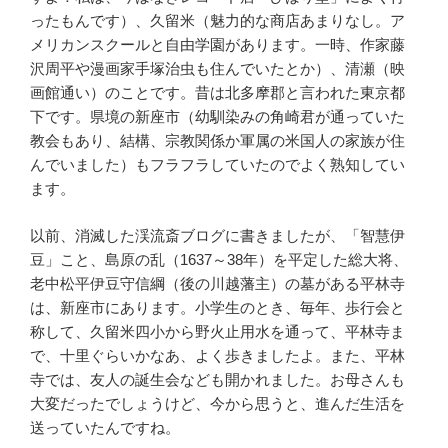
ったもんです）、久留米（魅力的な商店あまりなし。ア
メリカンスクールと自由学園があります。一時、作家藤
沢周平や漫画家手塚治虫も住んでいたとか）、清瀬（映
画館通い）のことです。昔は北多摩郡と言われた東京都
下です。県境の新座市（幼馴染みの角崎君が通っていた
教会もあり、結構、宗教関係か軍属の米国人の家族が住
んでいました）もフラフラしていたのでよく熟知してい
ます。
以前、消滅した渓流斎ブログに書きましたが、「智慧伊
豆」こと、島原の乱（1637～38年）を平定した総大将、
老中松平伊豆守信綱（後の川越藩主）の墓がある平林寺
は、新座市にあります。小学生のとき、毎年、歩行会と
称して、久留米四小から野火止用水を通って、平林寺ま
で、十里ぐらいかなあ、よく歩きましたよ。また、平林
寺では、友人の誕生会なども開かれました。お母さんも
大変だったでしょうけど、今から思うと、進んだ生活を
送っていたんですね。