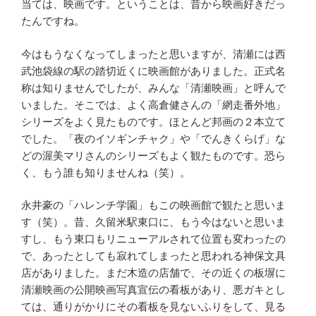
当ては、映画です。ということは、昔から映画好きだっ
たんですね。
今はもうなくなってしまったと思いますが、清瀬には西
武池袋線の駅の踏切近くに映画館がありました。正式名
称は知りませんでしたが、みんな「清瀬映画」と呼んで
いました。そこでは、よく高倉健さんの「網走番外地」
シリーズをよく見たものです。ほとんど邦画の２本立て
でした。「夜のイソギンチャク」や「でんきくらげ」な
どの渥美マリさんのシリーズもよく観たものです。恐ら
く、もう誰も知りませんね（笑）。
永井豪の「ハレンチ学園」もこの映画館で観たと思いま
す（笑）。昔、久留米駅東口に、もう今はないと思いま
すし、もう東口もリニューアルされて位置も変わったの
で、あったとしても寂れてしまったと思われる神保文具
店がありました。まだ木造の店舗で、その近くの板塀に
清瀬映画の公開映画写真宣伝の看板があり、悪ガキとし
ては、通りがかりにその看板を見ないふりをして、見る