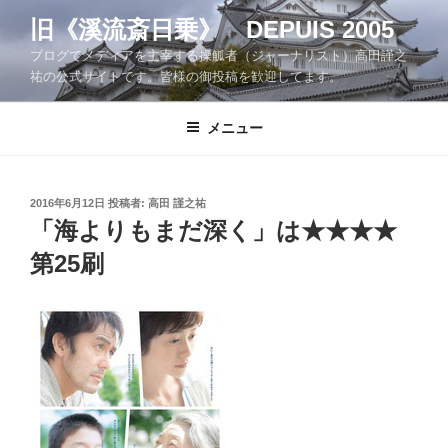
コ
旧《溪流斎日乗》 DEPUIS 2005
ン
ブログでメディアを主宰する操觚者（ジャーナリスト）高田謹之
テ
祐の公式サイトです。皆様の御投稿を歓迎してます。
ン
ツ
メニュー
へ
ス
キ
ッ
投
2016年6月12日
投稿者:
高田 謹之祐
稿
「海よりもまだ深く」は★★★★
プ
日:
第25刷