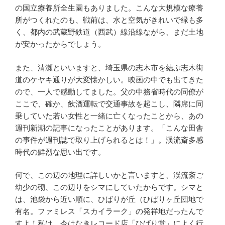
の国立療養所全生園もありました。こんな大規模な療養
所がつくれたのも、戦前は、水と空気がきれいで緑も多
く、都内の武蔵野鉄道（西武）線沿線ながら、まだ土地
が安かったからでしょう。
また、清瀬といいますと、埼玉県の志木市を結ぶ志木街
道のケヤキ通りが大変懐かしい。映画の中でも出てきた
ので、一人で感動してました。父の中務省時代の同僚が
ここで、確か、飲酒運転で交通事故を起こし、隣席に同
乗していた若い女性と一緒に亡くなったことから、あの
週刊新潮の記事になったことがあります。「こんな田舎
の事件が週刊誌で取り上げられるとは！」。渓流斎多感
時代の鮮烈な思い出です。
何で、この辺の地理に詳しいかと言いますと、渓流斎ご
幼少の砌、この辺りをシマにしていたからです。シマと
は、池袋から近い順に、ひばりが丘（ひばりヶ丘団地で
有名。ファミレス「スカイラーク」の発祥地だったんで
すよ！私は、今はなきレコード店「ひばり堂」によく行