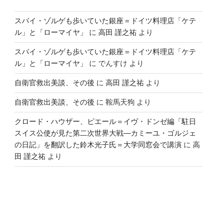
スパイ・ゾルゲも歩いていた銀座＝ドイツ料理店「ケテ
ル」と「ローマイヤ」
に
高田 謹之祐
より
スパイ・ゾルゲも歩いていた銀座＝ドイツ料理店「ケテ
ル」と「ローマイヤ」
に
でんすけ
より
自衛官救出美談、その後
に
高田 謹之祐
より
自衛官救出美談、その後
に
鞍馬天狗
より
クロード・ハウザー、ピエール＝イヴ・ドンゼ編「駐日
スイス公使が見た第二次世界大戦―カミーユ・ゴルジェ
の日記」を翻訳した鈴木光子氏＝大学同窓会で講演
に
高
田 謹之祐
より