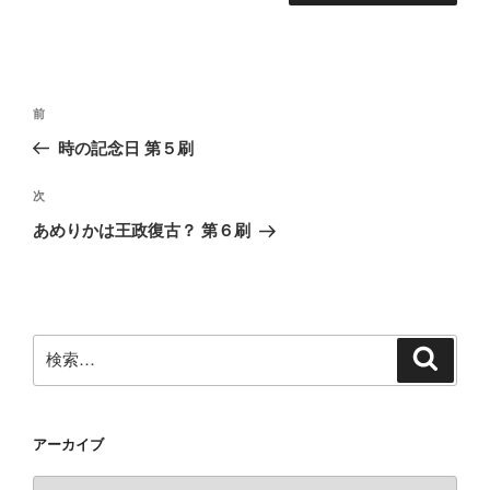
投
前
前
稿
の
時の記念日 第５刷
ナ
投
ビ
稿
次
次
ゲ
の
あめりかは王政復古？ 第６刷
投
ー
稿
シ
ョ
ン
検
検
索
索:
アーカイブ
ア