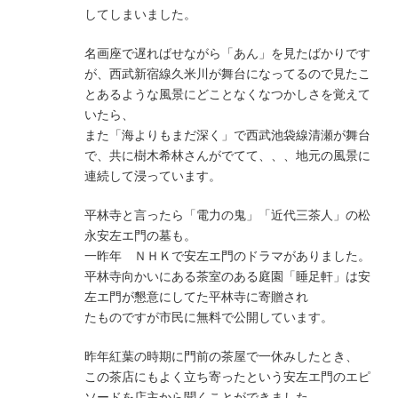
してしまいました。
名画座で遅ればせながら「あん」を見たばかりです
が、西武新宿線久米川が舞台になってるので見たこ
とあるような風景にどことなくなつかしさを覚えて
いたら、
また「海よりもまだ深く」で西武池袋線清瀬が舞台
で、共に樹木希林さんがでてて、、、地元の風景に
連続して浸っています。
平林寺と言ったら「電力の鬼」「近代三茶人」の松
永安左エ門の墓も。
一昨年 ＮＨＫで安左エ門のドラマがありました。
平林寺向かいにある茶室のある庭園「睡足軒」は安
左エ門が懇意にしてた平林寺に寄贈され
たものですが市民に無料で公開しています。
昨年紅葉の時期に門前の茶屋で一休みしたとき、
この茶店にもよく立ち寄ったという安左エ門のエピ
ソードを店主から聞くことができました。