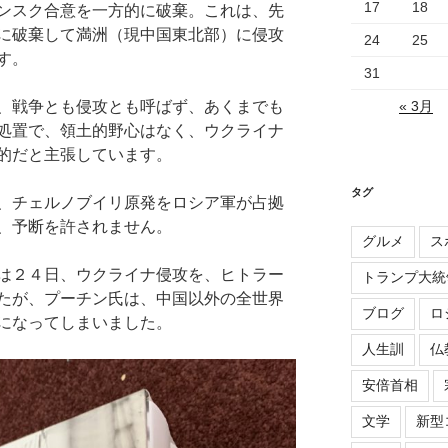
17
18
ンスク合意を一方的に破棄。これは、先
に破棄して満洲（現中国東北部）に侵攻
24
25
す。
31
、戦争とも侵攻とも呼ばず、あくまでも
« 3月
処置で、領土的野心はなく、ウクライナ
的だと主張しています。
タグ
、チェルノブイリ原発をロシア軍が占拠
、予断を許されません。
グルメ
ス
は２４日、ウクライナ侵攻を、ヒトラー
トランプ大統
たが、プーチン氏は、中国以外の全世界
ブログ
ロ
になってしまいました。
人生訓
仏
安倍首相
文学
新型