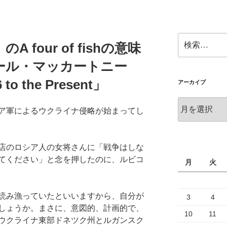
検
four of fishの意味
索:
ール・マッカートニー
6 to the Present」
アーカイブ
ア
ア軍によるウクライナ侵略が始まってし
ー
カ
イ
店のロシア人の女将さんに「戦争はしな
ブ
てください」と念を押したのに、ルビコ
月
火
読み漁っていたといいますから、自分が
3
4
しょうか。まさに、意図的、計画的で、
10
11
ウクライナ東部ドネツク州とルガンスク