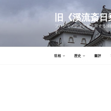
コ
ン
テ
旧《溪流斎日乗》
ン
ブログでメディアを主宰する操
ツ
す。
へ
ス
キ
ッ
世相
歴史
書評
プ