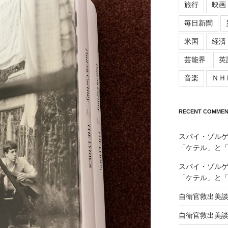
旅行
映画
毎日新聞
米国
経済
芸能界
英
音楽
ＮＨ
RECENT COMMEN
スパイ・ゾル
「ケテル」と
スパイ・ゾル
「ケテル」と
自衛官救出美
自衛官救出美