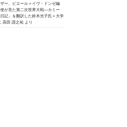
ウザー、ピエール＝イヴ・ドンゼ編
公使が見た第二次世界大戦―カミー
の日記」を翻訳した鈴木光子氏＝大学
に
高田 謹之祐
より