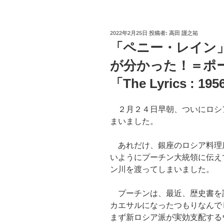
投
2022年2月25日
投稿者:
高田 謹之祐
稿
「ペニー・レイン」のA 
日:
が分かった！＝ポ
「The Lyrics : 195
２月２４日早朝、ついにロシ
まいました。
あれだけ、銀座のロシア料理
いようにプーチン大統領に伝え
ン川を渡ってしまいました。
プーチンは、最近、歴史書を
カエサルになったつもりなんで
まず新ロシア派が実効支配する