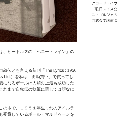
クロード・ハ
「駐日スイス
ユ・ゴルジェ
同窓会で講演
は、ビートルズの「ペニー・レイン」の
も言える新刊「The Lyrics : 1956
in Books Ltd.）を私は「衝動買い」で買ってし
歳になるポールは人類史上最も成功した
これまで自叙伝の執筆に関しては頑なに
この本で、１９５１年生まれのアイルラ
も受賞しているポール・マルドゥーンを