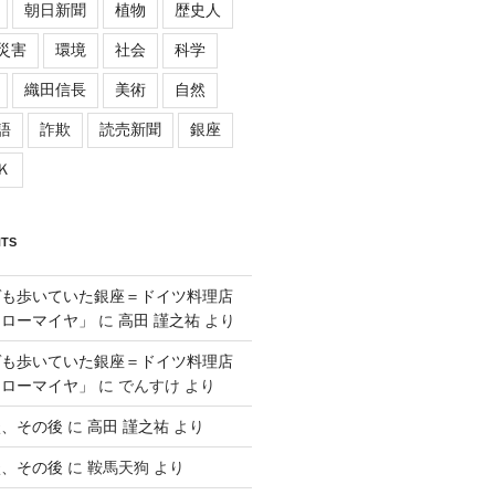
朝日新聞
植物
歴史人
災害
環境
社会
科学
織田信長
美術
自然
語
詐欺
読売新聞
銀座
Ｋ
TS
ゲも歩いていた銀座＝ドイツ料理店
「ローマイヤ」
に
高田 謹之祐
より
ゲも歩いていた銀座＝ドイツ料理店
「ローマイヤ」
に
でんすけ
より
談、その後
に
高田 謹之祐
より
談、その後
に
鞍馬天狗
より