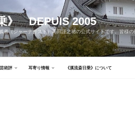
 DEPUIS 2005
觚者（ジャーナリスト）高田謹之祐の公式サイトです。皆様の
芸術評
耳寄り情報
《溪流斎日乗》について