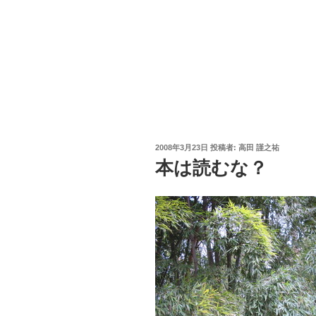
投
2008年3月23日
投稿者:
高田 謹之祐
稿
本は読むな？
日: