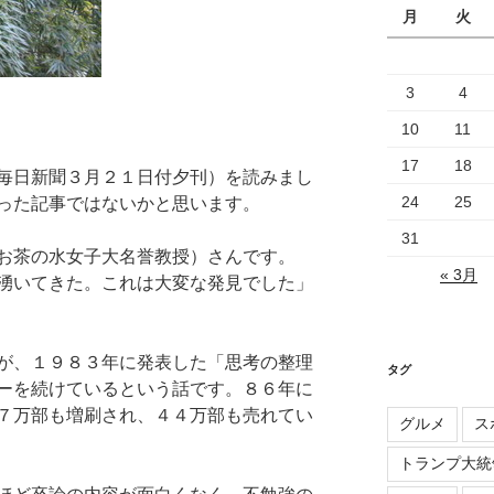
月
火
3
4
10
11
17
18
毎日新聞３月２１日付夕刊）を読みまし
24
25
った記事ではないかと思います。
31
お茶の水女子大名誉教授）さんです。
« 3月
湧いてきた。これは大変な発見でした」
が、１９８３年に発表した「思考の整理
タグ
ーを続けているという話です。８６年に
７万部も増刷され、４４万部も売れてい
グルメ
ス
トランプ大統