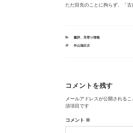
ただ目先のことに拘らず、「古
カ
書評
、
耳寄り情報
テ
タ
外山滋比古
ゴ
グ
リ
ー
コメントを残す
メールアドレスが公開されるこ
須項目です
コメント
※