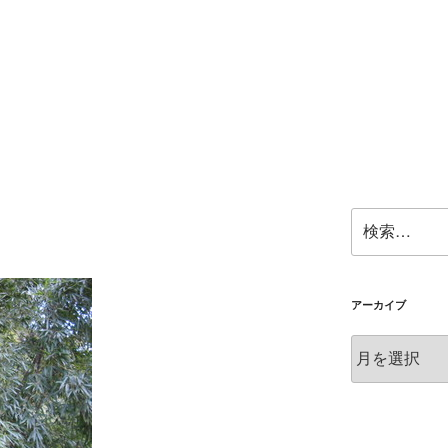
検
索:
アーカイブ
ア
ー
カ
イ
ブ