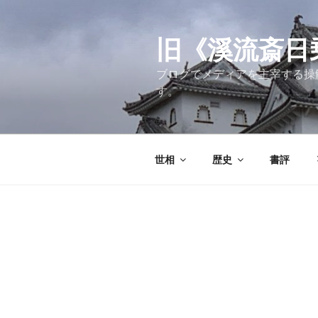
コ
ン
テ
旧《溪流斎日乗》
ン
ブログでメディアを主宰する操
ツ
す。
へ
ス
キ
ッ
世相
歴史
書評
プ