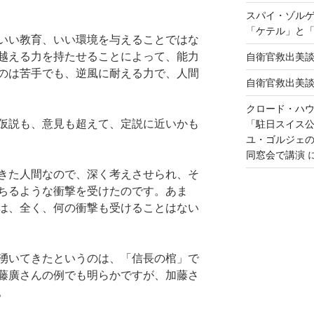
スパイ・ゾル
「ケテル」と
いい教育、いい環境を与えることではな
越える力を持たせることによって、能力
自衛官救出美
のは苦手でも、逆風に耐える力で、人間
自衛官救出美
クロード・ハ
仮説も、意見も超えて、定説に近いかも
「駐日スイス
ユ・ゴルジェ
同窓会で講演
きた人間なので、深く考えさせられ、そ
ちるような衝撃を受けたのです。あま
は、全く、何の衝撃も受けることはない
湧いてきたというのは、「信長の棺」で
藤廣さんの例でも明らかですが、加藤さ
。