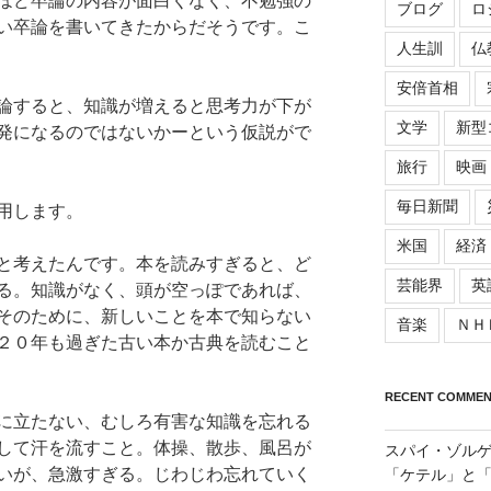
ほど卒論の内容が面白くなく、不勉強の
ブログ
ロ
い卒論を書いてきたからだそうです。こ
人生訓
仏
安倍首相
論すると、知識が増えると思考力が下が
文学
新型
発になるのではないかーという仮説がで
旅行
映画
毎日新聞
用します。
米国
経済
と考えたんです。本を読みすぎると、ど
芸能界
英
る。知識がなく、頭が空っぽであれば、
そのために、新しいことを本で知らない
音楽
ＮＨ
２０年も過ぎた古い本か古典を読むこと
RECENT COMMEN
に立たない、むしろ有害な知識を忘れる
して汗を流すこと。体操、散歩、風呂が
スパイ・ゾル
いが、急激すぎる。じわじわ忘れていく
「ケテル」と