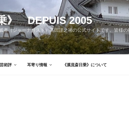
 DEPUIS 2005
觚者（ジャーナリスト）高田謹之祐の公式サイトです。皆様の
芸術評
耳寄り情報
《溪流斎日乗》について