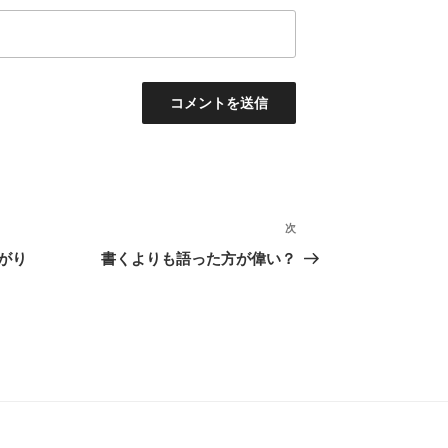
次
次
の
がり
書くよりも語った方が偉い？
投
稿