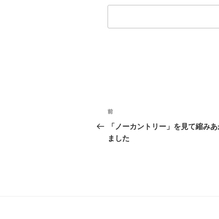
投
前
前
稿
の
「ノーカントリー」を見て縮みあ
投
ました
ナ
稿
ビ
ゲ
ー
シ