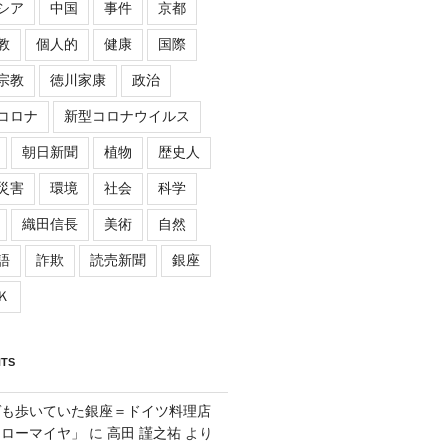
シア
中国
事件
京都
教
個人的
健康
国際
宗教
徳川家康
政治
コロナ
新型コロナウイルス
朝日新聞
植物
歴史人
災害
環境
社会
科学
織田信長
美術
自然
語
詐欺
読売新聞
銀座
Ｋ
TS
ゲも歩いていた銀座＝ドイツ料理店
「ローマイヤ」
に
高田 謹之祐
より