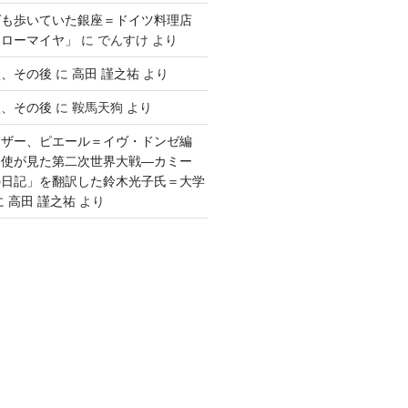
ゲも歩いていた銀座＝ドイツ料理店
「ローマイヤ」
に
でんすけ
より
談、その後
に
高田 謹之祐
より
談、その後
に
鞍馬天狗
より
ウザー、ピエール＝イヴ・ドンゼ編
公使が見た第二次世界大戦―カミー
の日記」を翻訳した鈴木光子氏＝大学
に
高田 謹之祐
より