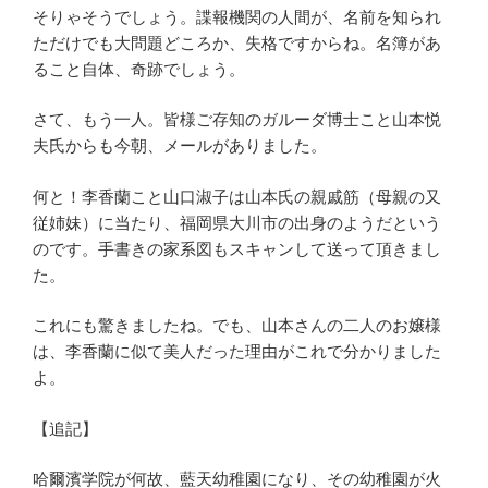
そりゃそうでしょう。諜報機関の人間が、名前を知られ
ただけでも大問題どころか、失格ですからね。名簿があ
ること自体、奇跡でしょう。
さて、もう一人。皆様ご存知のガルーダ博士こと山本悦
夫氏からも今朝、メールがありました。
何と！李香蘭こと山口淑子は山本氏の親戚筋（母親の又
従姉妹）に当たり、福岡県大川市の出身のようだという
のです。手書きの家系図もスキャンして送って頂きまし
た。
これにも驚きましたね。でも、山本さんの二人のお嬢様
は、李香蘭に似て美人だった理由がこれで分かりました
よ。
【追記】
哈爾濱学院が何故、藍天幼稚園になり、その幼稚園が火