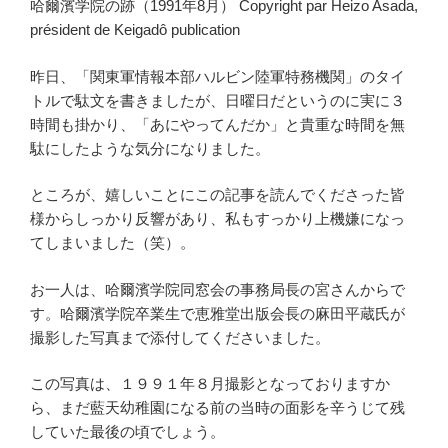
哈爾濱学院の跡（1991年8月） Copyright par Heizo Asada,
président de Keigadô publication
昨日、「関東軍情報本部ハルビン陸軍特務機関」のタイ
トルで駄文を書きましたが、日曜日だというのに実に３
時間も掛かり、「あにやってんだか」と貴重な時間を無
駄にしたような気分になりました。
ところが、嬉しいことにこの記事を読んでくださった皆
様からしっかり反響があり、私もすっかり上機嫌になっ
てしまいました（笑）。
お一人は、哈爾濱学院同窓会の事務局長の宮さんからで
す。哈爾濱学院卒業生で恵雅堂出版会長の麻田平蔵氏が
撮影した写真まで添付してくださいました。
この写真は、１９９１年８月撮影となっておりますか
ら、まだ藍天幼稚園になる前の当時の面影を辛うじて残
していた最後の頃でしょう。