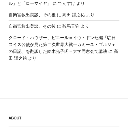
ル」と「ローマイヤ」
に
でんすけ
より
自衛官救出美談、その後
に
高田 謹之祐
より
自衛官救出美談、その後
に
鞍馬天狗
より
クロード・ハウザー、ピエール＝イヴ・ドンゼ編「駐日
スイス公使が見た第二次世界大戦―カミーユ・ゴルジェ
の日記」を翻訳した鈴木光子氏＝大学同窓会で講演
に
高
田 謹之祐
より
ABOUT