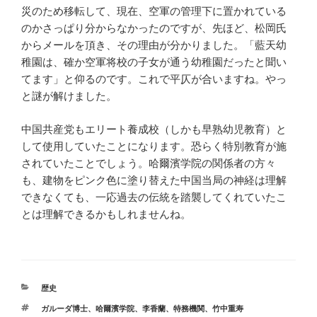
災のため移転して、現在、空軍の管理下に置かれている
のかさっぱり分からなかったのですが、先ほど、松岡氏
からメールを頂き、その理由が分かりました。「藍天幼
稚園は、確か空軍将校の子女が通う幼稚園だったと聞い
てます」
と仰るのです。これで平仄が合いますね。やっ
と謎が解けました。
中国共産党もエリート養成校（しかも早熟幼児教育）と
して使用していたことになります。恐らく特別教育が施
されていたことでしょう。哈爾濱学院の関係者の方々
も、建物をピンク色に塗り替えた中国当局の神経は理解
できなくても、一応過去の伝統を踏襲してくれていたこ
とは理解できるかもしれませんね。
カ
歴史
テ
タ
ガルーダ博士
、
哈爾濱学院
、
李香蘭
、
特務機関
、
竹中重寿
ゴ