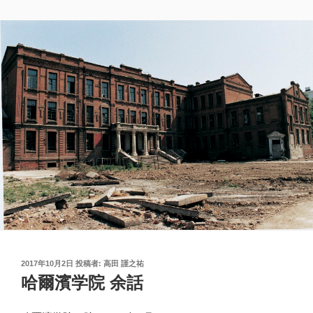
投
2017年10月2日
投稿者:
高田 謹之祐
稿
哈爾濱学院 余話
日: