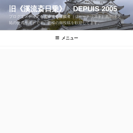
コ
旧《溪流斎日乗》 DEPUIS 2005
ン
ブログでメディアを主宰する操觚者（ジャーナリスト）高田謹之
テ
祐の公式サイトです。皆様の御投稿を歓迎してます。
ン
ツ
メニュー
へ
ス
キ
ッ
プ