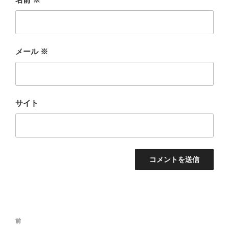
メール
※
サイト
投
前
前