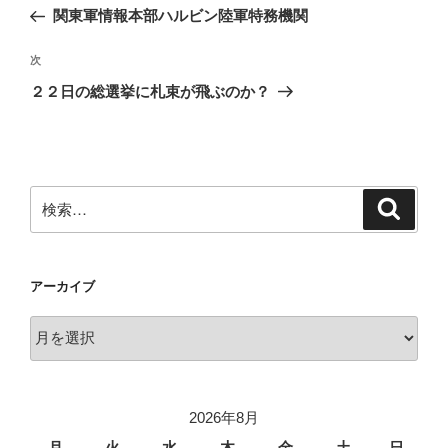
稿
の
関東軍情報本部ハルビン陸軍特務機関
ナ
投
ビ
稿
次
次
ゲ
の
２２日の総選挙に札束が飛ぶのか？
投
ー
稿
シ
ョ
ン
検
検
索
索:
アーカイブ
ア
ー
カ
イ
2026年8月
ブ
月
火
水
木
金
土
日