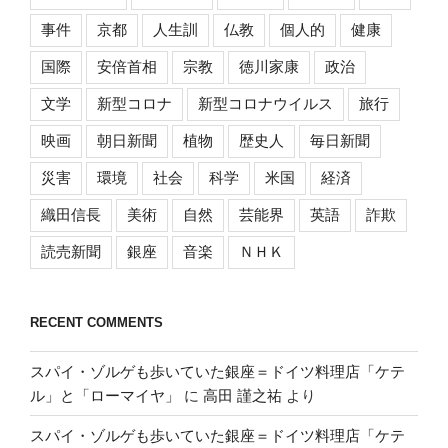
事件
京都
人生訓
仏教
個人的
健康
国際
安倍首相
宗教
徳川家康
政治
文学
新型コロナ
新型コロナウイルス
旅行
映画
朝日新聞
植物
歴史人
毎日新聞
災害
環境
社会
科学
米国
経済
織田信長
美術
自然
芸能界
英語
詐欺
読売新聞
銀座
音楽
ＮＨＫ
RECENT COMMENTS
スパイ・ゾルゲも歩いていた銀座＝ドイツ料理店「ケテ
ル」と「ローマイヤ」
に
高田 謹之祐
より
スパイ・ゾルゲも歩いていた銀座＝ドイツ料理店「ケテ