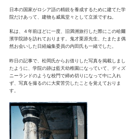
日本の国家がロシア語の精鋭を養成するために建てた学
院だけあって、建物も威風堂々として立派ですね。
私は、４年前ほどに一度、旧満洲旅行した際にこの哈爾
濱学院跡を訪れております。鬼才栗原先生、たまたま偶
然お会いした日経編集委員の内田氏も一緒でした。
昨日の記事で、松岡氏からお借りした写真を掲載しまし
たように、学院の跡は藍天幼稚園になっていて、ディズ
ニーランドのような校門で締め切りになって中に入れ
ず、写真を撮るのに大変苦労したことを覚えておりま
す。