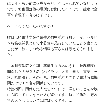
は２年くらい前に火災が有り、今は使われていないよう
です。幼稚園は他の場所に移動したそうです。建物は空
軍の管理下に有るはずです。…
へー！そうだったのですか！
昨日は哈爾濱学院卒業生の竹中重寿（故人）が、ハルビ
ン特務機関員として李香蘭を尾行していたことを書きま
したが、彼にまつわる情報も宮さんは添えてくれまし
た。
…哈爾濱学院２０期 卒業生９８名のうち、特務機関に
関係したのが２３名（ハイラル、大連、奉天、東安、三
河、哈爾濱）。そのうち、竹中重寿と同じ哈爾濱特務機
関だけで１２名が関係しています。
特務機関に関係した人たちの中には、詳しいことを家族
にも話さず亡くなった方が多いです。特に特修科、専攻
科の人たちについては謎ばかりです。…